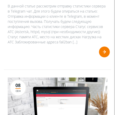
В данной статье рассмотрим отправку статистики сервера
в Telegram чат. Для этого будем опираться на статью:
Отправка информации о клиенте в Telegram, в момент
поступления вызова. Получать будем следующую
информацию: Часть статистики сервера Статус сервисов
АТС (Asterisk, httpd, mysql (при необходимости другие))
Статус памяти АТС, место на жестких дисках Нагрузка на
АТС Заблокированные адреса fail2ban […]
08
СЕН