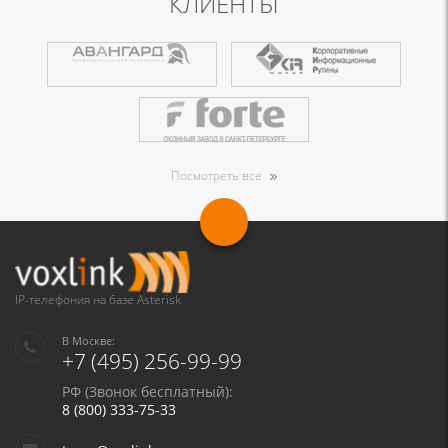
КЛИЕНТЫ
Посмотреть все
IP-телефония на базе Asterisk
В Москве:
+7 (495) 256-99-99
РФ (Звонок бесплатный):
8 (800) 333-75-33