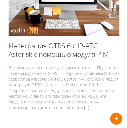
Интеграция OTRS 6 с IP-АТС
Asterisk с помощью модуля PIM
В рамках данной статьи будет рассмотрено: — Подготовка
сервера к установке OTRS— Подробная установка OTRS на
сервер под управлением ОС Centos 7— Установка модуля
интеграции OTRS с Asterisk — PIM версии 2.0.1b—
Подробная настройка модуля интеграции— Установка и
настройка клиентского приложения OTRS PBX Client
Модуль интеграции OTRS и Asterisk позволит —
Информировать агентов о телефонном […]