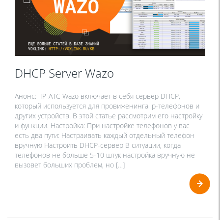
DHCP Server Wazo
Анонс: IP-ATC Wazo включает в себя сервер DHCP,
который используется для провиженинга ip-телефонов и
других устройств. В этой статье рассмотрим его настройку
и функции. Настройка: При настройке телефонов у вас
есть два пути: Настраивать каждый отдельный телефон
вручную Настроить DHCP-сервер В ситуации, когда
телефонов не больше 5-10 штук настройка вручную не
вызовет больших проблем, но […]