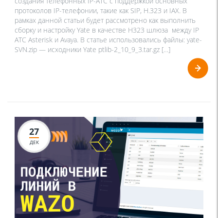
создания телефонных IP-АТС с поддержкой основных
протоколов IP-телефонии, такие как SIP, H.323 и IAX. В
рамках данной статьи будет рассмотрено как выполнить
сборку и настройку Yate в качестве H323 шлюза между IP
АТС Asterisk и Avaya. В статье использовались файлы: yate-
SVN.zip — исходники Yate ptlib-2_10_9_3.tar.gz […]
27
ДЕК