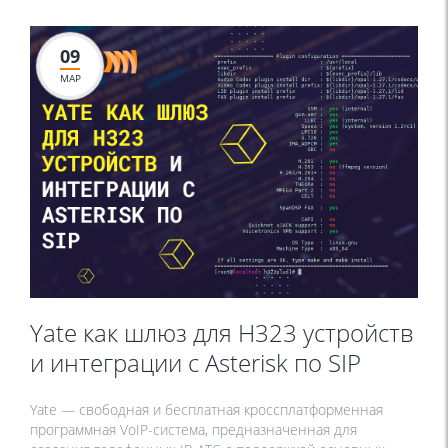
09
МАР
Yate как шлюз для H323 устройств
и интеграции с Asterisk по SIP
Yate — свободная и бесплатная кроссплатформенная
программная VoIP-система, предназначенная для