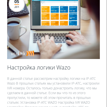
05
ДЕК
Настройка логики Wazo
В данной статье рассмотрим настройку логики на IP-АТС
Wazo В прошлых статьях мы установили IP-АТС, настроили
IVR номера. Осталось только донастроить логику, что мы
сделаем в данной статье. Если вы что-то из этого
пропустили, то можете об этом прочитать в прошлых
статьях: Установка IP-АТС WAZO Настройка IVR WAZO