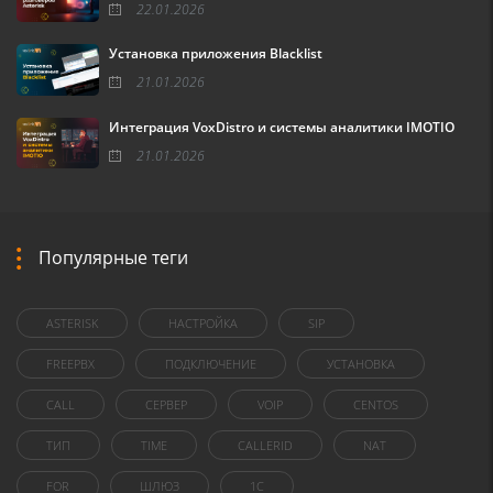
22.01.2026
Установка приложения Blacklist
21.01.2026
Интеграция VoxDistro и системы аналитики IMOTIO
21.01.2026
Популярные теги
ASTERISK
НАСТРОЙКА
SIP
FREEPBX
ПОДКЛЮЧЕНИЕ
УСТАНОВКА
CALL
СЕРВЕР
VOIP
CENTOS
ТИП
TIME
CALLERID
NAT
FOR
ШЛЮЗ
1C