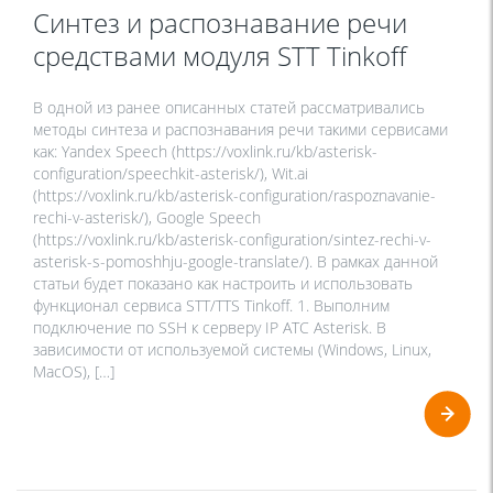
Синтез и распознавание речи
средствами модуля STT Tinkoff
В одной из ранее описанных статей рассматривались
методы синтеза и распознавания речи такими сервисами
как: Yandex Speech (https://voxlink.ru/kb/asterisk-
configuration/speechkit-asterisk/), Wit.ai
(https://voxlink.ru/kb/asterisk-configuration/raspoznavanie-
rechi-v-asterisk/), Google Speech
(https://voxlink.ru/kb/asterisk-configuration/sintez-rechi-v-
asterisk-s-pomoshhju-google-translate/). В рамках данной
статьи будет показано как настроить и использовать
функционал сервиса STT/TTS Tinkoff. 1. Выполним
подключение по SSH к серверу IP АТС Asterisk. В
зависимости от используемой системы (Windows, Linux,
MacOS), […]