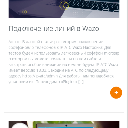
Подключение линий в Wazo
Анонс: В данной статье рассмотрим подключение
софтфонов/ip-телефонов к IP-ATC Wazo Настройка: Для
тестов будем использовать легковесный софтфон microsip
о котором вы можете почитать на нашем сайте и
заострять особое внимание на нем не будем. IP-ATC Wazo
имеет версию 18.03. Заходим на АТС по следующему
адресу https://ip-atc/admin Для работы нам понадобятся,
установим их. Переходим в «Plugins» […]