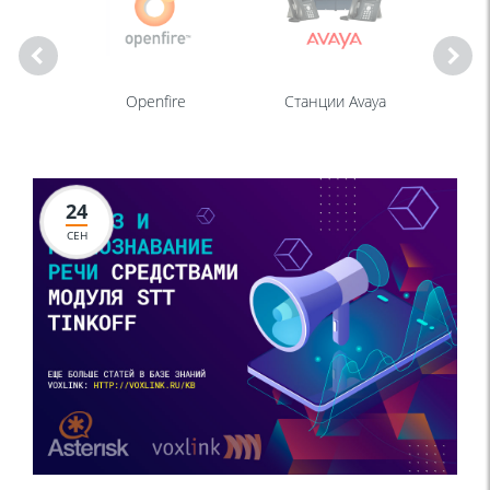
Openfire
Станции Avaya
Станц
24
СЕН