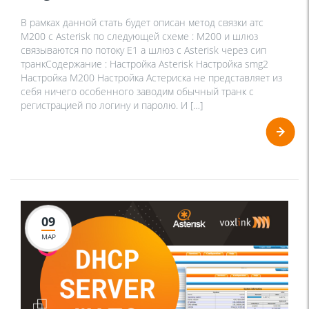
В рамках данной стать будет описан метод связки атс
М200 с Asterisk по следующей схеме : М200 и шлюз
связываются по потоку Е1 а шлюз с Asterisk через сип
транкСодержание : Настройка Asterisk Настройка smg2
Настройка М200 Настройка Астериска не представляет из
себя ничего особенного заводим обычный транк с
регистрацией по логину и паролю. И […]
09
МАР