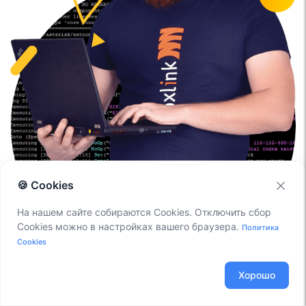
🍪 Cookies
ПОСТПРОЕКТНОЕ ОБСЛУЖИВАНИЕ
На нашем сайте собираются Cookies. Отключить сбор
Cookies можно в настройках вашего браузера.
Политика
Все наши клиенты получают право на
Cookies
пожизненную бесплатную техническую
поддержку системы
Хорошо
IP-телефонии.