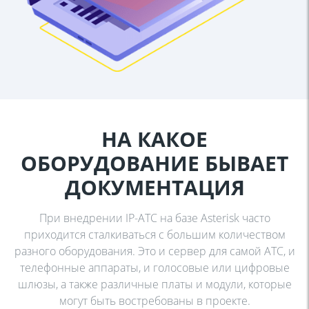
НА КАКОЕ
ОБОРУДОВАНИЕ
БЫВАЕТ
ДОКУМЕНТАЦИЯ
При внедрении IP-АТС на базе Asterisk часто
приходится сталкиваться с
большим количеством
разного оборудования. Это и сервер для самой АТС,
и
телефонные аппараты, и голосовые или цифровые
шлюзы, а также
различные платы и модули, которые
могут быть востребованы в проекте.