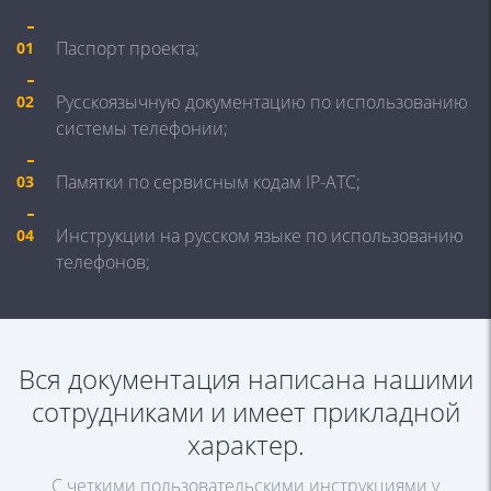
Паспорт
проекта;
01
Русскоязычную документацию
по использованию
02
системы
телефонии;
Памятки по сервисным кодам
IP-АТС;
03
Инструкции на русском языке
по использованию
04
телефонов;
Вся документация написана нашими
сотрудниками и имеет прикладной
характер.
С четкими пользовательскими инструкциями у