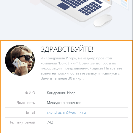
ЗДРАВСТВУЙТЕ!
Я - Кондрашин Игорь, менеджер проектов
компании "Вокс Линк". Возникли вопросы по
информации, представленной здесь? Не тратьте
время на поиски: оставьте заявку и я свяжусь с
Вами в течение 30 минут.
Ф.И.О
Кондрашин Игорь
Должность
Менеджер проектов
Email
i.kondrashin@voxlink.ru
Тел. внутрений
742