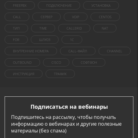
FREEPBX
ПОДКЛЮЧЕНИЕ
УСТАНОВКА
CALL
СЕРВЕР
VOIP
CENTOS
ТИП
TIME
CALLERID
NAT
FOR
ШЛЮЗ
1C
ВНУТРЕННИЕ НОМЕРА
CALL-ФАЙЛ
CHANNEL
OUTBOUND
CISCO
СОФТФОН
ИНСТРУКЦИЯ
ТРАФИК
Подписаться на вебинары
Подпишитесь на рассылку, чтобы получать
информацию о вебинарах и другие полезные
материалы (без спама)