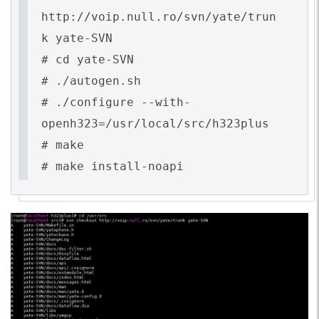
http://voip.null.ro/svn/yate/trun
k yate-SVN
# cd yate-SVN
# ./autogen.sh
# ./configure --with-
openh323=/usr/local/src/h323plus
# make
# make install-noapi