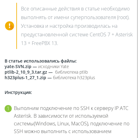
Все описанные действия в статье необходимо
выполнять от имени суперпользователя (root).
Установка и настройка производилась на
предустановленной системе CentOS 7 + Asterisk
13 + FreePBX 13.
В статье использовались файлы:
yate-SVN.zip —
исходники
Yate
ptlib-2_10_9_3.tar.gz —
библиотека
ptlib
h323plus-1_27_1.zip —
библиотека
h323plus
Инструкция:
Выполним подключение по SSH к серверу IP АТС
Asterisk. В зависимости от используемой
системы(Windows, Linux, MacOS), подключение по
SSH можно выполнить с использованием