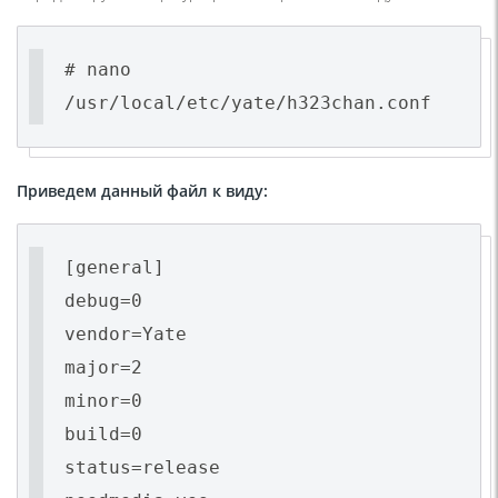
# nano
/usr/local/etc/yate/h323chan.conf
Приведем данный файл к виду:
[general]
debug=0
vendor=Yate
major=2
minor=0
build=0
status=release