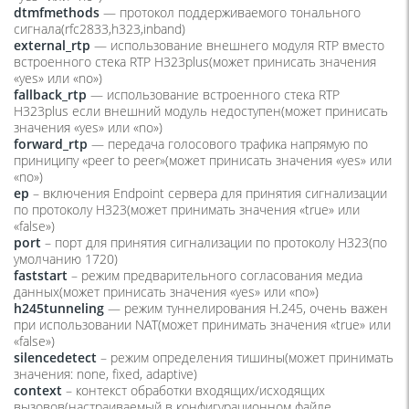
dtmfmethods
— протокол поддерживаемого тонального
сигнала(rfc2833,h323,inband)
external_rtp
— использование внешнего модуля RTP вместо
встроенного стека RTP H323plus(может принисать значения
«yes» или «no»)
fallback_rtp
— использование встроенного стека RTP
H323plus если внешний модуль недоступен(может принисать
значения «yes» или «no»)
forward_rtp
— передача голосового трафика напрямую по
приниципу «peer to peer»(может принисать значения «yes» или
«no»)
ep
– включения Endpoint сервера для принятия сигнализации
по протоколу H323(может принимать значения «true» или
«false»)
port
– порт для принятия сигнализации по протоколу H323(по
умолчанию 1720)
faststart
– режим предварительного согласования медиа
данных(может принисать значения «yes» или «no»)
h245tunneling
— режим туннелирования H.245, очень важен
при использовании NAT(может принимать значения «true» или
«false»)
silencedetect
– режим определения тишины(может принимать
значения: none, fixed, adaptive)
context
– контекст обработки входящих/исходящих
вызовов(настраиваемый в конфигурационном файле