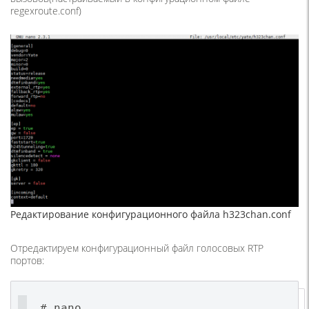
regexroute.conf)
Редактирование конфигурационного файла h323chan.conf
Отредактируем конфигурационный файл голосовых RTP
портов:
# nano