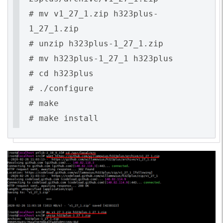
# mv v1_27_1.zip h323plus-
1_27_1.zip
# unzip h323plus-1_27_1.zip
# mv h323plus-1_27_1 h323plus
# cd h323plus
# ./configure
# make
# make install