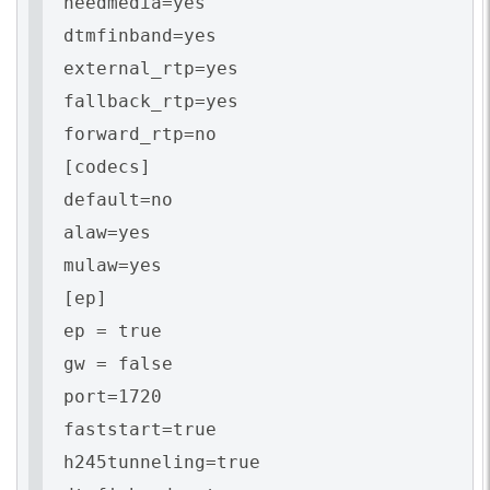
needmedia=yes
dtmfinband=yes
external_rtp=yes
fallback_rtp=yes
forward_rtp=no
[codecs]
default=no
alaw=yes
mulaw=yes
[ep]
ep = true
gw = false
port=1720
faststart=true
h245tunneling=true