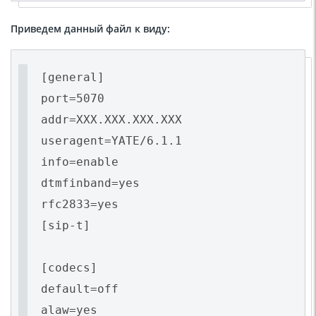
Приведем данный файл к виду:
[general]
port=5070
addr=XXX.XXX.XXX.XXX
useragent=YATE/6.1.1
info=enable
dtmfinband=yes
rfc2833=yes
[sip-t]
[codecs]
default=off
alaw=yes