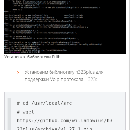
Установка библиотеки Ptlib
Установим библиотеку h323plus для
поддержки Voip протокола H323:
# cd /usr/local/src
# wget
https://github.com/willamowius/h3
23plus/archive/v1_27_1.zip