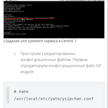
Создание unit systemctl сервиса в CentOS 7
Приступим к редактированию
конфигурационных файлов. Первым
отредактируем конфигурационный файл SIP
модуля:
# nano
/usr/local/etc/yate/ysipchan.conf