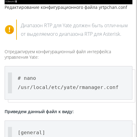
Редактирование конфигурационного файла yrtpchan.conf
Диапазон RTP для Yate должен быть отличным
от выделяемого диапазона RTP для Asterisk.
Отредактируем конфигурационный файл интерфейса
управления Yate:
# nano
/usr/local/etc/yate/rmanager.conf
Приведем данный файл к виду:
[general]