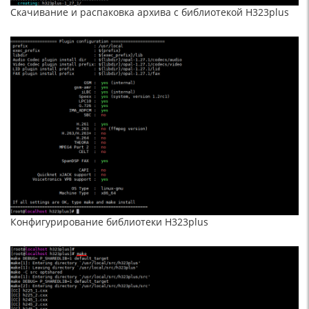
Скачивание и распаковка архива с библиотекой H323plus
Конфигурирование библиотеки H323plus