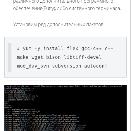
различного дополнительного программного
обеспечения(Putty), либо системного терминала.
Установим ряд дополнительных пакетов:
# yum -y install flex gcc-c++ с++
make wget bison libtiff-devel
mod_dav_svn subversion autoconf