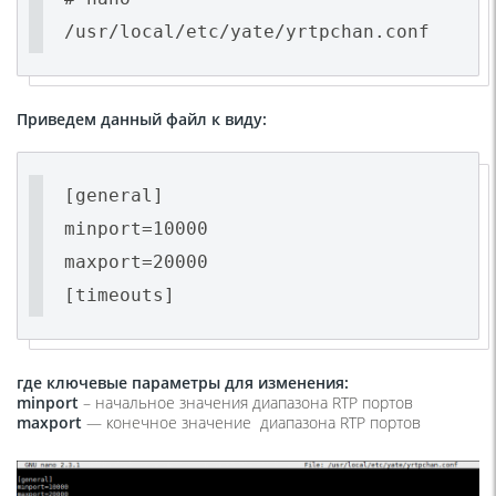
/usr/local/etc/yate/yrtpchan.conf
Приведем данный файл к виду:
[general]
minport=10000
maxport=20000
[timeouts]
где ключевые параметры для изменения:
minport
– начальное значения диапазона RTP портов
maxport
— конечное значение диапазона RTP портов