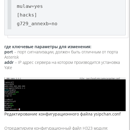
mulaw=yes
[hacks]
g729_annexb=no
где ключевые параметры для изменения:
port
– порт сигнализации, должен быть отличным от порта
Asterisk
addr
– IP адрес сервера на котором производится установка
Yate
Редактирование конфигурационного файла ysipchan.conf
Отредактируем конфигурационный файл H323 модуля: