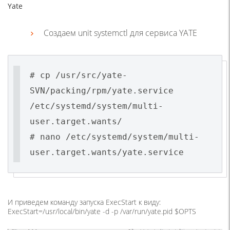
Yate
Создаем unit systemctl для сервиса YATE
# cp /usr/src/yate-
SVN/packing/rpm/yate.service
/etc/systemd/system/multi-
user.target.wants/
# nano /etc/systemd/system/multi-
user.target.wants/yate.service
И приведем команду запуска ExecStart к виду:
ExecStart=/usr/local/bin/yate -d -p /var/run/yate.pid $OPTS