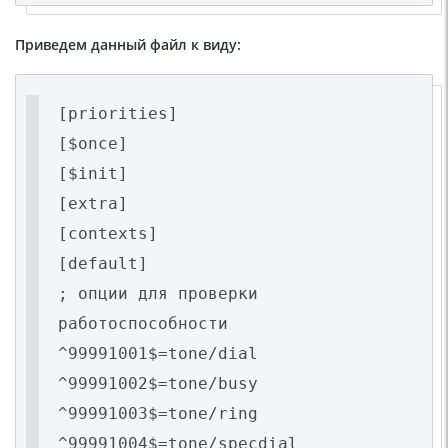
Приведем данный файл к виду:
[priorities]
[$once]
[$init]
[extra]
[contexts]
[default]
; опции для проверки
работоспособности
^99991001$=tone/dial
^99991002$=tone/busy
^99991003$=tone/ring
^99991004$=tone/specdial