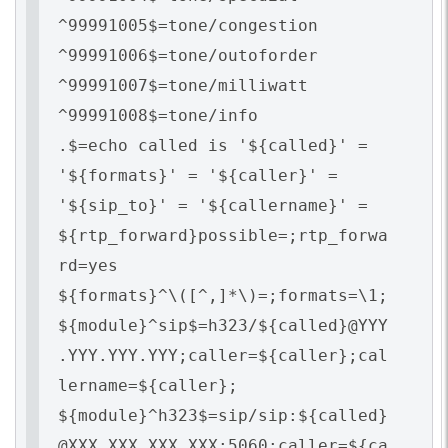
^99991005$=tone/congestion
^99991006$=tone/outoforder
^99991007$=tone/milliwatt
^99991008$=tone/info
.$=echo called is '${called}' =
'${formats}' = '${caller}' =
'${sip_to}' = '${callername}' =
${rtp_forward}possible=;rtp_forwa
rd=yes
${formats}^\([^,]*\)=;formats=\1;
${module}^sip$=h323/${called}@YYY
.YYY.YYY.YYY;caller=${caller};cal
lername=${caller};
${module}^h323$=sip/sip:${called}
@XXX.XXX.XXX.XXX:5060;caller=${ca