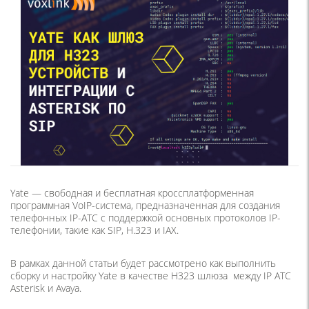
Yate — свободная и бесплатная кроссплатформенная
программная VoIP-система, предназначенная для создания
телефонных IP-АТС с поддержкой основных протоколов IP-
телефонии, такие как SIP, H.323 и IAX.
В рамках данной статьи будет рассмотрено как выполнить
сборку и настройку Yate в качестве H323 шлюза между IP АТС
Asterisk и Avaya.