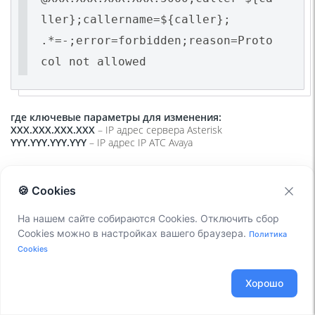
ller};callername=${caller};
.*=-;error=forbidden;reason=Proto
col not allowed
где ключевые параметры для изменения:
XXX.XXX.XXX.XXX
– IP адрес сервера Asterisk
YYY.YYY.YYY.YYY
– IP адрес IP АТС Avaya
🍪 Cookies
На нашем сайте собираются Cookies. Отключить сбор
Cookies можно в настройках вашего браузера.
Политика
Cookies
Хорошо
Редактирование конфигурационного файла regexroute.conf