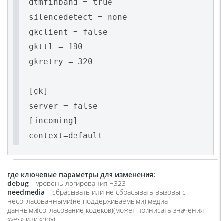
dtmfinband = true
silencedetect = none
gkclient = false
gkttl = 180
gkretry = 320
[gk]
server = false
[incoming]
context=default
где ключевые параметры для изменения:
debug
– уровень логирования H323
needmedia
– сбрасывать или не сбрасывать вызовы с
несогласованными(не поддерживаемыми) медиа
данными(согласование кодеков)(может принисать значения
«yes» или «no»)