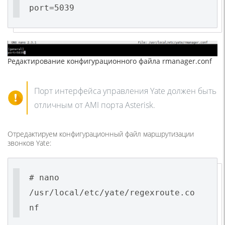
port=5039
Редактирование конфигурационного файла rmanager.conf
Порт интерфейса управления Yate должен быть
отличным от AMI порта Asterisk.
Отредактируем конфигурационный файл маршрутизации
звонков Yate:
# nano
/usr/local/etc/yate/regexroute.co
nf