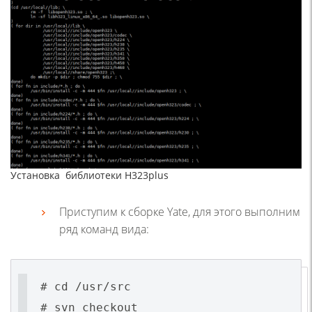
Установка библиотеки H323plus
Приступим к сборке Yate, для этого выполним
ряд команд вида:
# cd /usr/src
# svn checkout