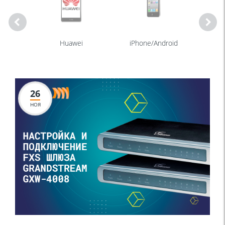
eam
Huawei
iPhone/Android
26
НОЯ