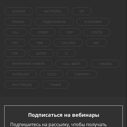
ASTERISK
НАСТРОЙКА
SIP
FREEPBX
ПОДКЛЮЧЕНИЕ
УСТАНОВКА
CALL
СЕРВЕР
VOIP
CENTOS
ТИП
TIME
CALLERID
NAT
FOR
ШЛЮЗ
1C
ВНУТРЕННИЕ НОМЕРА
CALL-ФАЙЛ
CHANNEL
OUTBOUND
CISCO
СОФТФОН
ИНСТРУКЦИЯ
ТРАФИК
Подписаться на вебинары
Подпишитесь на рассылку, чтобы получать