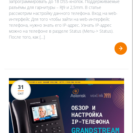
запрограммировать до 18 DSS-кнопок. Поддерживаемые
разъёмы для гарнитуры – RJ9 и 2,5mm. В статье
рассмотрим настройку данного телефона. Вход на web-
интерфейс Для того чтобы зайти на web-интерфейс
телефона, нужно знать его IP-адрес. Узнать IP-адрес
можно на телефоне в разделе Status (Menu-> Status).
После того, как […]
31
ОКТ