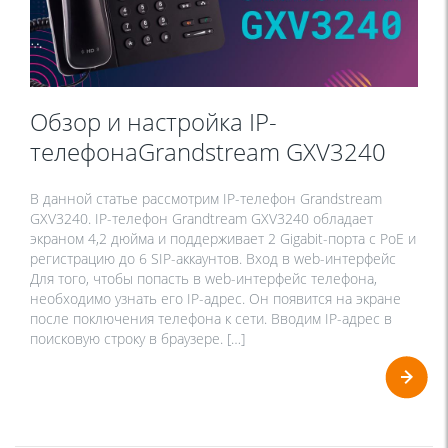
Обзор и настройка IP-
телефонаGrandstream GXV3240
В данной статье рассмотрим IP-телефон Grandstream
GXV3240. IP-телефон Grandtream GXV3240 обладает
экраном 4,2 дюйма и поддерживает 2 Gigabit-порта с PoE и
регистрацию до 6 SIP-аккаунтов. Вход в web-интерфейс
Для того, чтобы попасть в web-интерфейс телефона,
необходимо узнать его IP-адрес. Он появится на экране
после поключения телефона к сети. Вводим IP-адрес в
поисковую строку в браузере. […]