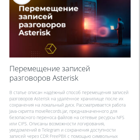
Перемещение записей
разговоров Asterisk
В статье описан надёжный способ перемещения записей
разговоров Asterisk на удалённое хранилище после их
сохранения на локальный диск. Рассматривается работа
Java-скрипта moveRecords.jar, предназначенного для
безопасного переноса файлов на сетевые ресурсы NFS
или CIFS. Описаны возможности логирования,
уведомлений в Telegram и сохранения доступности
записей через CDR FreePBX с помощью символьных