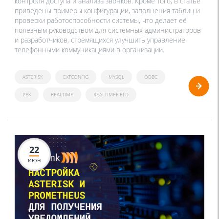
контроля доступа и анализа звонков. Кроме того, в статье
приведены примеры конфигурации, заполнения таблиц и
проверки работоспособности системы, что делает её
полезным руководством для системных администраторов
и разработчиков, стремящихся улучшить управление
телефонными коммуникациями в организации.
ASTERISK
EXTCONFIG
MYSQL
ODBC
PBX
REALTIME
REALTIMEFIELD
22
ИЮН