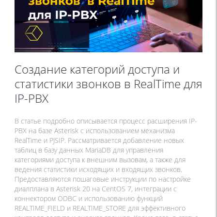
Создание категорий доступа и
статистики звонков в RealTime для
IP-PBX
В статье подробно описывается процесс расширения IP-
PBX на базе Asterisk с использованием механизма
RealTime и PJSIP. Рассматривается добавление новых
таблиц в базу данных MariaDB для управления
категориями доступа к внешним вызовам, а также для
ведения статистики исходящих и входящих звонков.
Предоставляются пошаговые инструкции по настройке
диалплана в Asterisk 20 на CentOS 7, интеграции с
коннектором ODBC и использованию функций
REALTIME_FIELD и REALTIME_STORE для эффективного