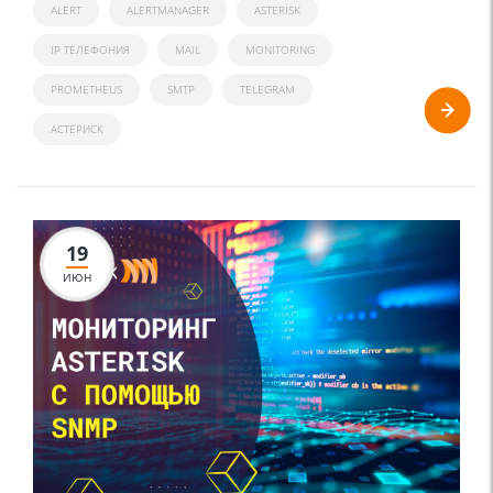
ALERT
ALERTMANAGER
ASTERISK
IP ТЕЛЕФОНИЯ
MAIL
MONITORING
PROMETHEUS
SMTP
TELEGRAM
АСТЕРИСК
19
ИЮН