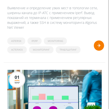
Выявление и определение узких мест в топологии сети,
ширины канала до IP-АТС с применением Iperf. Вывод
показаний из терминала с применением регулярных
выражений, а также SSH в систему мониторинга Algorius
Net Viewer
ASTERISK
IPERF
MONITORING
АСТЕРИСК
МОНИТОРИНГ
ТРАБЛШУТИНГ
01
МАР