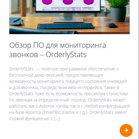
Обзор ПО для мониторинга
звонков – OrderlyStats
OrderlyStats — платное программное обеспечение с
бесплатной демо-версией, предоставляющее
возможность мониторинга текущего состояния очередей
и добавочных, посредством web-интерфейса. Также в
OrderlyStats тоже есть возможность просмотра статистики
по звонкам за определенный период. OrderlyStats может
работать как с Asterisk Vanilla, так и с любой конфигурацией
на базе Asterisk (FreePBX, Elastix и т.д.). OrderlyStats имеет
схожий функционал с […]