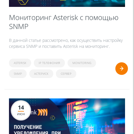
Мониторинг Asterisk с помощью
SNMP
В данной статье рассмотрено, как осуществить настройку
сервиса SNMP и поставить Аsterisk на мониторинг.
ASTERISK
IP ТЕЛЕФОНИЯ
MONITORING
SNMP
АСТЕРИСК
СЕРВЕР
14
ИЮН