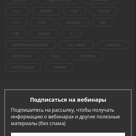
CALL
СЕРВЕР
VOIP
CENTOS
ТИП
TIME
CALLERID
NAT
FOR
ШЛЮЗ
1C
ВНУТРЕННИЕ НОМЕРА
CALL-ФАЙЛ
CHANNEL
OUTBOUND
CISCO
СОФТФОН
ИНСТРУКЦИЯ
ТРАФИК
Подписаться на вебинары
Подпишитесь на рассылку, чтобы получать
информацию о вебинарах и другие полезные
материалы (без спама)