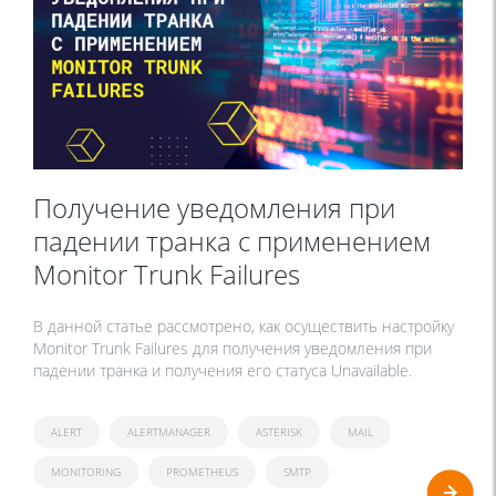
Получение уведомления при
падении транка с применением
Monitor Trunk Failures
В данной статье рассмотрено, как осуществить настройку
Monitor Trunk Failures для получения уведомления при
падении транка и получения его статуса Unavailable.
ALERT
ALERTMANAGER
ASTERISK
MAIL
MONITORING
PROMETHEUS
SMTP