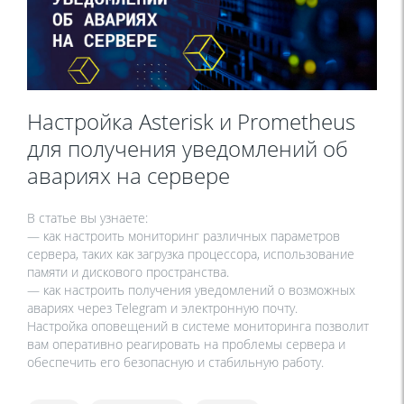
Настройка Asterisk и Prometheus
для получения уведомлений об
авариях на сервере
В статье вы узнаете:
— как настроить мониторинг различных параметров
сервера, таких как загрузка процессора, использование
памяти и дискового пространства.
— как настроить получения уведомлений о возможных
авариях через Telegram и электронную почту.
Настройка оповещений в системе мониторинга позволит
вам оперативно реагировать на проблемы сервера и
обеспечить его безопасную и стабильную работу.