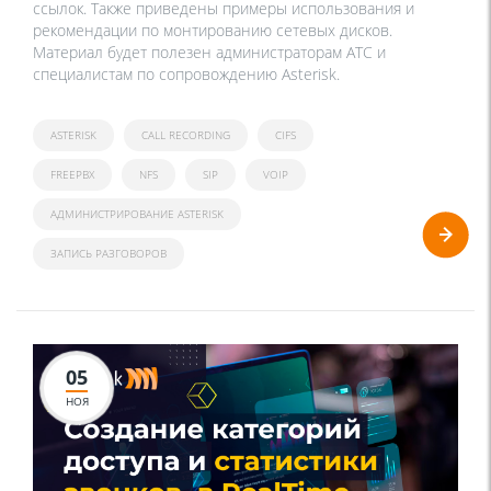
ссылок. Также приведены примеры использования и
рекомендации по монтированию сетевых дисков.
Материал будет полезен администраторам АТС и
специалистам по сопровождению Asterisk.
ASTERISK
CALL RECORDING
CIFS
FREEPBX
NFS
SIP
VOIP
АДМИНИСТРИРОВАНИЕ ASTERISK
ЗАПИСЬ РАЗГОВОРОВ
05
НОЯ