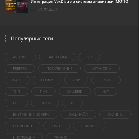
Интеграция VoxDistro и системы аналитики IMOTIO
21.01.2026
Популярные теги
ASTERISK
НАСТРОЙКА
SIP
FREEPBX
ПОДКЛЮЧЕНИЕ
УСТАНОВКА
CALL
СЕРВЕР
VOIP
CENTOS
ТИП
TIME
CALLERID
NAT
FOR
ШЛЮЗ
1C
ВНУТРЕННИЕ НОМЕРА
CALL-ФАЙЛ
CHANNEL
OUTBOUND
CISCO
СОФТФОН
ИНСТРУКЦИЯ
ТРАФИК