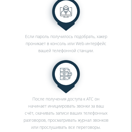
Если пароль получилось подобрать, хакер
проникает в консоль или Web-интерфейс
вашей телефонной станции.
После получения доступа к АТС он
начинает инициировать звонки за ваш
счёт, скачивать записи ваших телефонных
разговоров, просматривать журнал звонков
или прослушивать все переговоры.