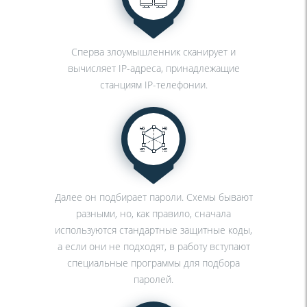
Сперва злоумышленник сканирует и
вычисляет IP-адреса, принадлежащие
станциям IP-телефонии.
Далее он подбирает пароли. Схемы бывают
разными, но, как правило, сначала
используются стандартные защитные коды,
а если они не подходят, в работу вступают
специальные программы для подбора
паролей.