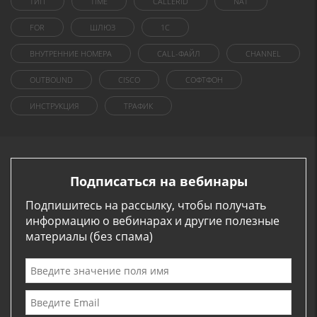
ТИП
TIME
CALLERID
NAT
FOR
ШЛЮЗ
1C
ВНУТРЕННИЕ НОМЕРА
CALL-ФАЙЛ
CHANNEL
OUTBOUND
CISCO
СОФТФОН
ИНСТРУКЦИЯ
ТРАФИК
Подписаться на вебинары
Подпишитесь на рассылку, чтобы получать
информацию о вебинарах и другие полезные
материалы (без спама)