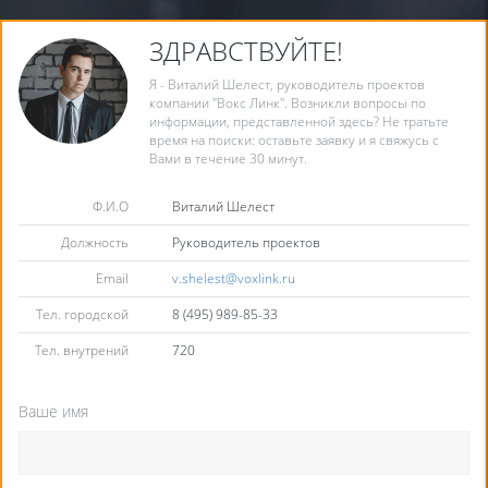
ЗДРАВСТВУЙТЕ!
Я - Виталий Шелест, руководитель проектов
компании "Вокс Линк". Возникли вопросы по
информации, представленной здесь? Не тратьте
время на поиски: оставьте заявку и я свяжусь с
Вами в течение 30 минут.
Ф.И.О
Виталий Шелест
Должность
Руководитель проектов
Email
v.shelest@voxlink.ru
Тел. городской
8 (495) 989-85-33
Тел. внутрений
720
Ваше имя