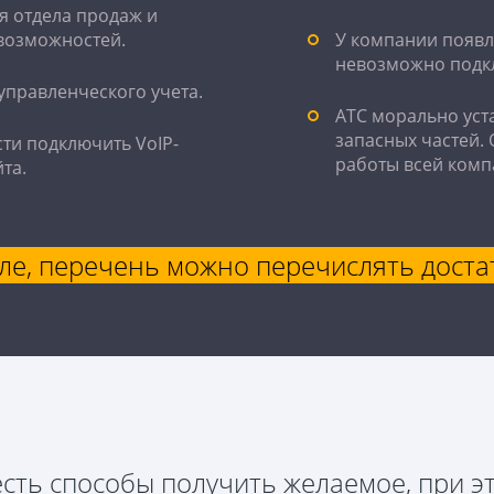
я отдела продаж и
 возможностей.
У компании появл
невозможно подкл
управленческого учета.
АТС морально уста
запасных частей. 
ти подключить VoIP-
работы всей комп
та.
ле, перечень можно перечислять доста
есть способы получить желаемое, при э