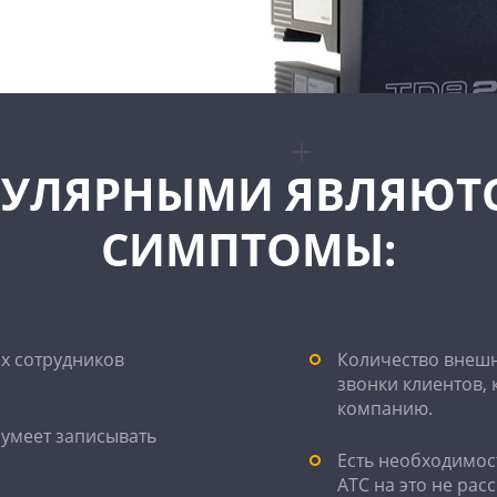
ПУЛЯРНЫМИ ЯВЛЯЮТ
СИМПТОМЫ:
х сотрудников
Количество внешн
звонки клиентов, 
компанию.
 умеет записывать
Есть необходимос
АТС на это не рас