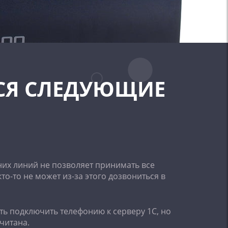
СЯ СЛЕДУЮЩИЕ
их линий не позволяет принимать все
кто-то не может из-за этого дозвониться в
ть подключить телефонию к серверу 1C, но
считана.