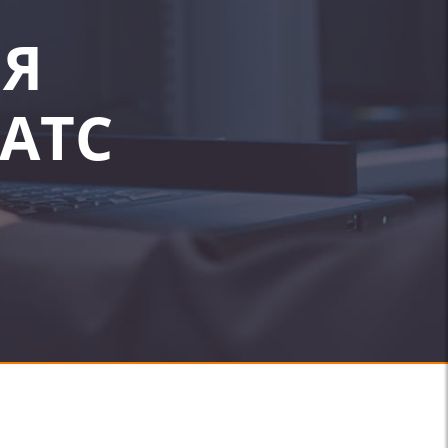
Я
АТС