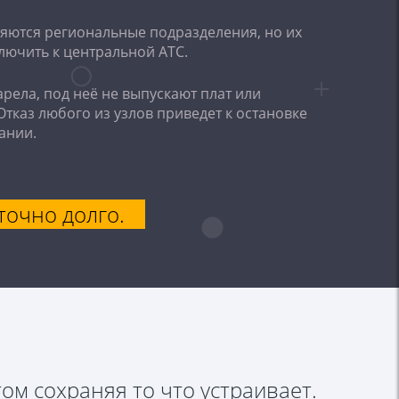
яются региональные подразделения, но их
ючить к центральной АТС.
рела, под неё не выпускают плат или
Отказ любого из узлов приведет к остановке
ании.
точно долго.
том сохраняя то что устраивает.