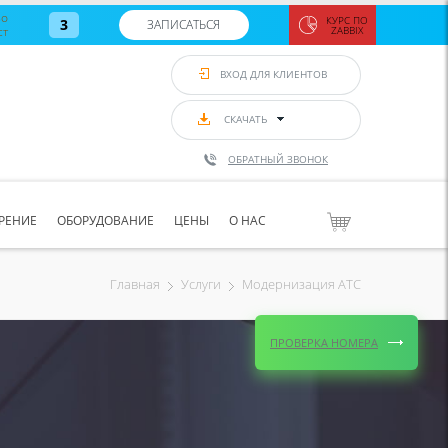
во
КУРС ПО
3
ЗАПИСАТЬСЯ
ст
ZABBIX
Zabbix:
монитор
ВХОД ДЛЯ КЛИЕНТОВ
Asterisk и
VoIP
с 7
сентябр
СКАЧАТЬ
по 11
сентябр
ОБРАТНЫЙ ЗВОНОК
Количество
свободных
мест
8
РЕНИЕ
ОБОРУДОВАНИЕ
ЦЕНЫ
О НАС
ЗАПИСАТЬС
Модернизация АТС
Главная
Услуги
ПРОВЕРКА НОМЕРА