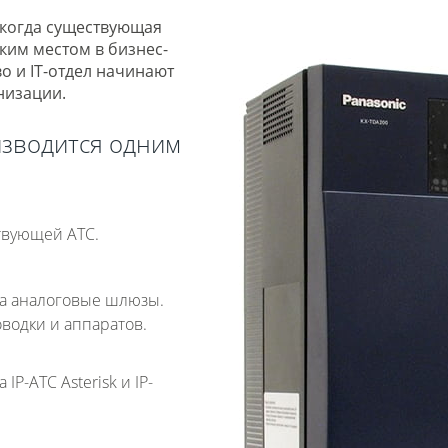
 когда существующая
зким местом в бизнес-
о и IT-отдел начинают
низации.
изводится одним
ствующей АТС.
а аналоговые шлюзы.
водки и аппаратов.
P-АТС Asterisk и IP-