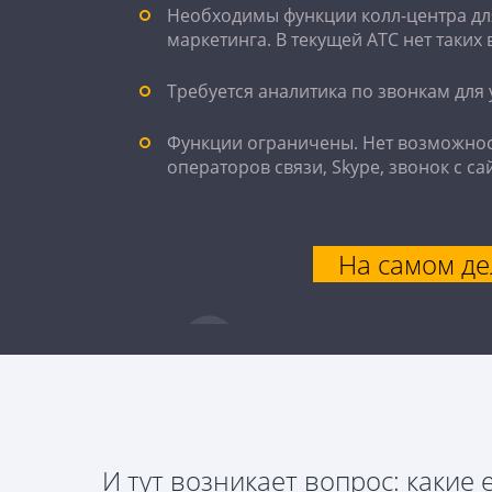
Необходимы функции колл-центра дл
маркетинга. В текущей АТС нет таких
Требуется аналитика по звонкам для 
Функции ограничены. Нет возможнос
операторов связи, Skype, звонок с сай
На самом де
И тут возникает вопрос: какие 