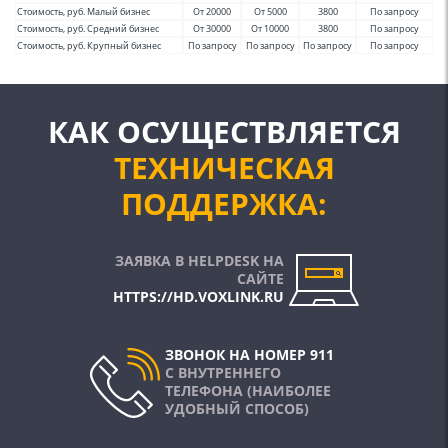
Стоимость, руб. Малый бизнес
От 20000
От 5000
3800
По запросу
Стоимость, руб. Средний бизнес
От 30000
От 10000
3800
По запросу
Стоимость, руб. Крупный бизнес
По запросу
По запросу
По запросу
По запросу
КАК ОСУЩЕСТВЛЯЕТСЯ
ТЕХНИЧЕСКАЯ
ПОДДЕРЖКА:
ЗАЯВКА В HELPDESK НА
САЙТЕ
HTTPS://HD.VOXLINK.RU
ЗВОНОК НА НОМЕР 911
С ВНУТРЕННЕГО
ТЕЛЕФОНА (НАИБОЛЕЕ
УДОБНЫЙ СПОСОБ)