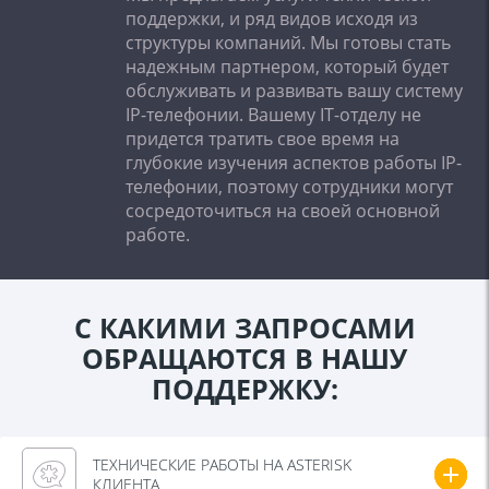
поддержки, и ряд видов исходя из
структуры компаний. Мы готовы стать
надежным партнером, который будет
обслуживать и развивать вашу систему
IP-телефонии. Вашему IT-отделу не
придется тратить свое время на
глубокие изучения аспектов работы IP-
телефонии, поэтому сотрудники могут
сосредоточиться на своей основной
работе.
С КАКИМИ ЗАПРОСАМИ
ОБРАЩАЮТСЯ В НАШУ
ПОДДЕРЖКУ:
ТЕХНИЧЕСКИЕ РАБОТЫ НА ASTERISK
КЛИЕНТА