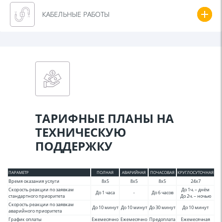
КАБЕЛЬНЫЕ РАБОТЫ
ТАРИФНЫЕ ПЛАНЫ НА
ТЕХНИЧЕСКУЮ
ПОДДЕРЖКУ
ПАРАМЕТР
ПОЛНАЯ
АВАРИЙНАЯ
ПОЧАСОВАЯ
КРУГЛОСУТОЧНАЯ
Время оказания услуги
8х5
8х5
8х5
24х7
Скорость реакции по заявкам
До 1ч. – днём
До 1 часа
-
До 6 часов
стандартного приоритета
До 2ч. – ночью
Скорость реакции по заявкам
До 10 минут
До 10 минут
До 30 минут
До 10 минут
аварийного приоритета
График оплаты
Ежемесячно
Ежемесячно
Предоплата
Ежемесячная