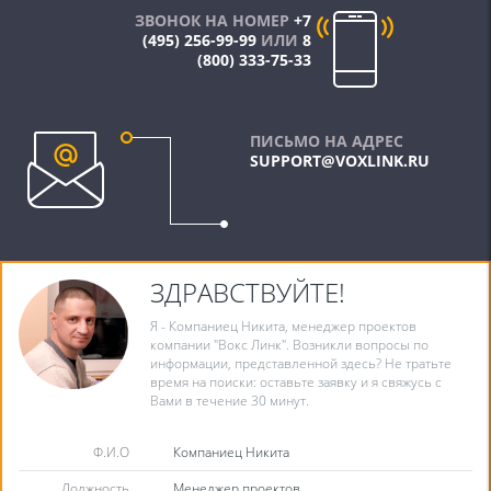
ЗВОНОК НА НОМЕР
+7
(495) 256-99-99
ИЛИ
8
(800) 333-75-33
ПИСЬМО НА АДРЕС
SUPPORT@VOXLINK.RU
ЗДРАВСТВУЙТЕ!
Я - Компаниец Никита, менеджер проектов
компании "Вокс Линк". Возникли вопросы по
информации, представленной здесь? Не тратьте
время на поиски: оставьте заявку и я свяжусь с
Вами в течение 30 минут.
Ф.И.О
Компаниец Никита
Должность
Менеджер проектов