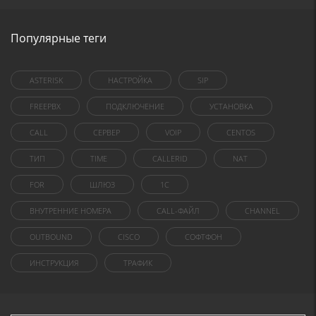
Популярные теги
ASTERISK
НАСТРОЙКА
SIP
FREEPBX
ПОДКЛЮЧЕНИЕ
УСТАНОВКА
CALL
СЕРВЕР
VOIP
CENTOS
ТИП
TIME
CALLERID
NAT
FOR
ШЛЮЗ
1C
ВНУТРЕННИЕ НОМЕРА
CALL-ФАЙЛ
CHANNEL
OUTBOUND
CISCO
СОФТФОН
ИНСТРУКЦИЯ
ТРАФИК