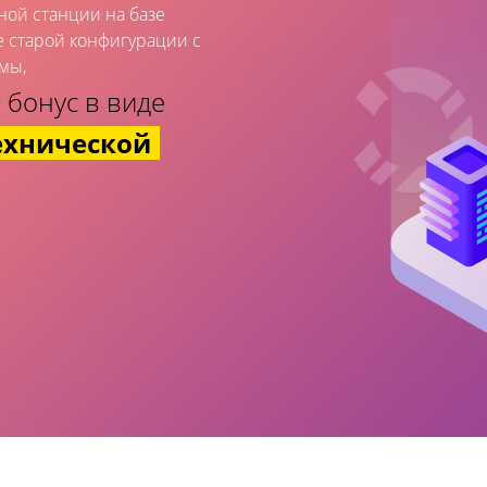
ной станции на базе
е старой конфигурации с
мы,
 бонус в виде
ехнической