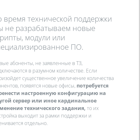
о время технической поддержки
ы не разрабатываем новые
крипты, модули или
пециализированное ПО.
вые абоненты, не заявленные в ТЗ,
дключаются в разумном количестве. Если
оизойдет существенное увеличение количества
онентов, появятся новые офисы,
потребуется
ренести настроенную конфигурацию на
угой сервер или иное кардинальное
менение технического задания,
то их
стройка выходит за рамки поддержки и
енивается отдельно.