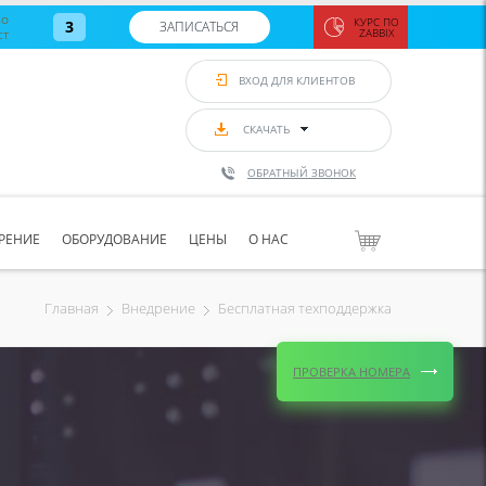
во
КУРС ПО
3
ЗАПИСАТЬСЯ
ст
ZABBIX
Zabbix:
монитор
ВХОД ДЛЯ КЛИЕНТОВ
Asterisk и
VoIP
с 7
сентябр
СКАЧАТЬ
по 11
сентябр
ОБРАТНЫЙ ЗВОНОК
Количество
свободных
мест
8
РЕНИЕ
ОБОРУДОВАНИЕ
ЦЕНЫ
О НАС
ЗАПИСАТЬС
Бесплатная техподдержка
Главная
Внедрение
ПРОВЕРКА НОМЕРА