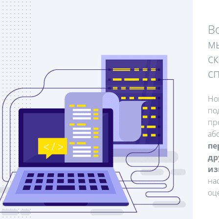
В
м
с
с
Но
по
пр
аб
пе
др
из
на
оц