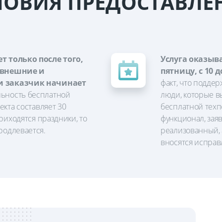
ЛОВИЯ ПРЕДОСТАВЛЕ
т только после того,
Услуга оказыв
 внешние и
пятницу, с 10 д
и заказчик начинает
факт, что поддер
ьность бесплатной
люди, которые вы
кта составляет 30
бесплатной техп
риходятся праздники, то
функционал, зая
одлевается.
реализованный, 
вносятся исправ