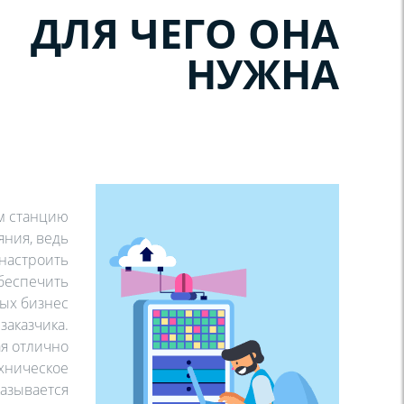
ДЛЯ ЧЕГО ОНА
НУЖНА
м станцию
яния, ведь
 настроить
беспечить
ых бизнес
заказчика.
ая отлично
хническое
казывается