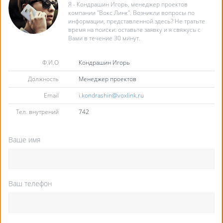
Я - Кондрашин Игорь, менеджер проектов
компании "Вокс Линк". Возникли вопросы по
информации, представленной здесь? Не тратьте
время на поиски: оставьте заявку и я свяжусь с
Вами в течение 30 минут.
Ф.И.О
Кондрашин Игорь
Должность
Менеджер проектов
Email
i.kondrashin@voxlink.ru
Тел. внутрений
742
Ваше имя
Ваш телефон