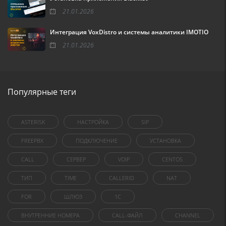
21.01.2026
Интеграция VoxDistro и системы аналитики IMOTIO
21.01.2026
Популярные теги
ASTERISK
НАСТРОЙКА
SIP
FREEPBX
ПОДКЛЮЧЕНИЕ
УСТАНОВКА
CALL
СЕРВЕР
VOIP
CENTOS
ТИП
TIME
CALLERID
NAT
FOR
ШЛЮЗ
1C
ВНУТРЕННИЕ НОМЕРА
CALL-ФАЙЛ
CHANNEL