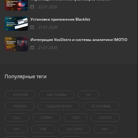
22.01.2026
Установка приложения Blacklist
21.01.2026
Интеграция VoxDistro и системы аналитики IMOTIO
21.01.2026
Популярные теги
ASTERISK
НАСТРОЙКА
SIP
FREEPBX
ПОДКЛЮЧЕНИЕ
УСТАНОВКА
CALL
СЕРВЕР
VOIP
CENTOS
ТИП
TIME
CALLERID
NAT