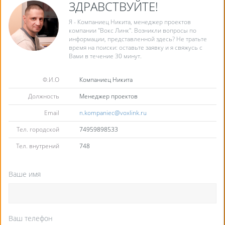
ЗДРАВСТВУЙТЕ!
Я - Компаниец Никита, менеджер проектов
компании "Вокс Линк". Возникли вопросы по
информации, представленной здесь? Не тратьте
время на поиски: оставьте заявку и я свяжусь с
Вами в течение 30 минут.
Ф.И.О
Компаниец Никита
Должность
Менеджер проектов
Email
n.kompaniec@voxlink.ru
Тел. городской
74959898533
Тел. внутрений
748
Ваше имя
Ваш телефон