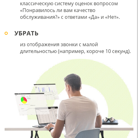
классическую систему оценок вопросом
«Понравилось ли вам качество
обслуживания?» с ответами «Да» и «Нет».
УБРАТЬ
из отображения звонки с малой
длительностью (например, короче 10 секунд).