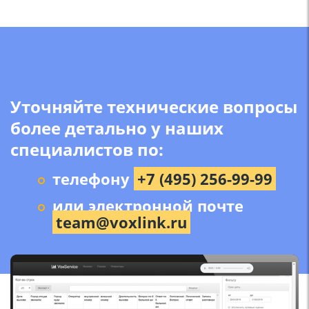
Уточняйте технические вопросы
более детально у наших
специалистов по:
телефону
+7 (495) 256-99-99
или электронной почте
team@voxlink.ru