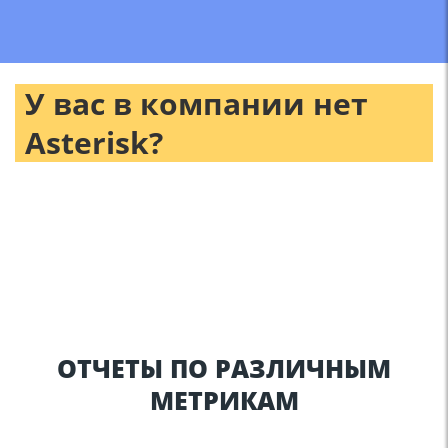
У вас в компании нет
Asterisk?
Ознакомьтесь с нашей услугой «комплексное
внедрение» и книгой «101 функция Asterisk»,
написанной нашими специалистами. Возможно,
после прочтения материалов вы примете решение в
пользу IP-АТС Asterisk.
ОТЧЕТЫ ПО РАЗЛИЧНЫМ
МЕТРИКАМ