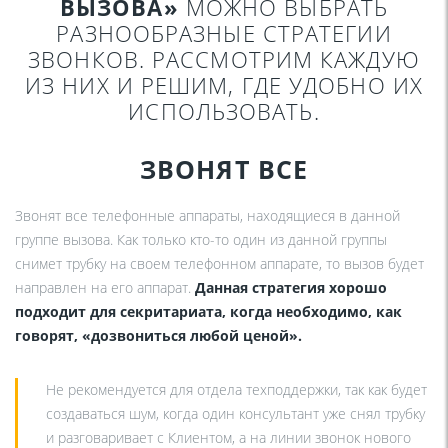
ВЫЗОВА»
МОЖНО ВЫБРАТЬ
РАЗНООБРАЗНЫЕ СТРАТЕГИИ
ЗВОНКОВ. РАССМОТРИМ КАЖДУЮ
ИЗ НИХ И РЕШИМ, ГДЕ УДОБНО ИХ
ИСПОЛЬЗОВАТЬ.
ЗВОНЯТ ВСЕ
Звонят все телефонные аппараты, находящиеся в данной
группе вызова. Как только кто-то один из данной группы
снимет трубку на своем телефонном аппарате, то вызов будет
направлен на его аппарат.
Данная стратегия хорошо
подходит для секритариата, когда необходимо, как
говорят, «дозвониться любой ценой».
Не рекомендуется для отдела техподдержки, так как будет
создаваться шум, когда один консультант уже снял трубку
и разговаривает с Клиентом, а на линии звонок нового