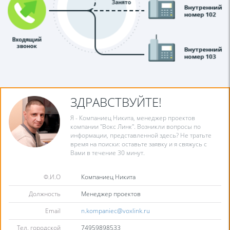
ЗДРАВСТВУЙТЕ!
Я - Компаниец Никита, менеджер проектов
компании "Вокс Линк". Возникли вопросы по
информации, представленной здесь? Не тратьте
время на поиски: оставьте заявку и я свяжусь с
Вами в течение 30 минут.
Ф.И.О
Компаниец Никита
Должность
Менеджер проектов
Email
n.kompaniec@voxlink.ru
Тел. городской
74959898533