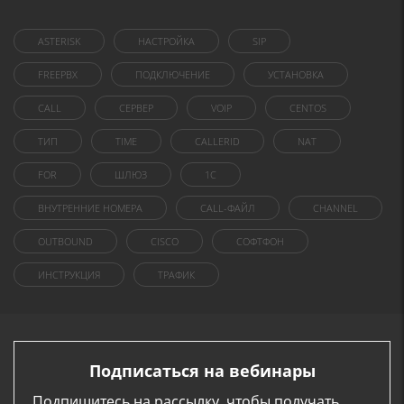
ASTERISK
НАСТРОЙКА
SIP
FREEPBX
ПОДКЛЮЧЕНИЕ
УСТАНОВКА
CALL
СЕРВЕР
VOIP
CENTOS
ТИП
TIME
CALLERID
NAT
FOR
ШЛЮЗ
1C
ВНУТРЕННИЕ НОМЕРА
CALL-ФАЙЛ
CHANNEL
OUTBOUND
CISCO
СОФТФОН
ИНСТРУКЦИЯ
ТРАФИК
Подписаться на вебинары
Подпишитесь на рассылку, чтобы получать