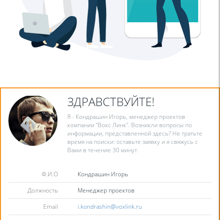
ЗДРАВСТВУЙТЕ!
Я - Кондрашин Игорь, менеджер проектов
компании "Вокс Линк". Возникли вопросы по
информации, представленной здесь? Не тратьте
время на поиски: оставьте заявку и я свяжусь с
Вами в течение 30 минут.
Ф.И.О
Кондрашин Игорь
Должность
Менеджер проектов
Email
i.kondrashin@voxlink.ru