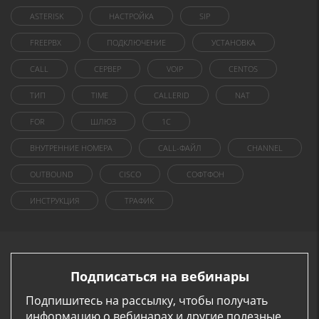
ASTERISK
НАСТРОЙКА
SIP
FREEPBX
ПОДКЛЮЧЕНИЕ
УСТАНОВКА
CALL
СЕРВЕР
VOIP
CENTOS
ТИП
TIME
CALLERID
NAT
FOR
ШЛЮЗ
1C
ВНУТРЕННИЕ НОМЕРА
CALL-ФАЙЛ
CHANNEL
OUTBOUND
CISCO
СОФТФОН
ИНСТРУКЦИЯ
ТРАФИК
Подписаться на вебинары
Подпишитесь на рассылку, чтобы получать
информацию о вебинарах и другие полезные