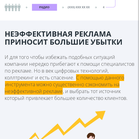
ДИНАМИЧЕСКИЙ
НЕЭФФЕКТИВНАЯ РЕКЛАМА
Имеет более глубокие и подробные результаты. Этот
ПРИНОСИТ БОЛЬШИЕ УБЫТКИ
метод позволяет показать каждому посетителю
уникальный номер, который переадресовывает
звонок на настоящий номер компании. Подходит для
И для того чтобы избежать подобных ситуаций
оценки рекламы в интернете.
компании нередко прибегают к помощи специалистов
по рекламе. Но в век цифровых технологий,
коллтрекинг и есть спасение.
С помощью данного
инструмента можно существенно сэкономить на
неэффективной рекламе
, и выбрать тот источник
который привлекает большее количество клиентов.