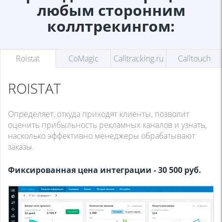
любым сторонним
коллтрекингом:
Roistat
CoMagic
Calltracking.ru
Calltouch
ROISTAT
Определяет, откуда приходят клиенты, позволит
оценить прибыльность рекламных каналов и узнать,
насколько эффективно менеджеры обрабатывают
заказы.
Фиксированная цена интеграции - 30 500 руб.