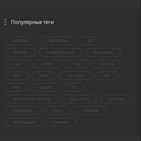
Популярные теги
ASTERISK
НАСТРОЙКА
SIP
FREEPBX
ПОДКЛЮЧЕНИЕ
УСТАНОВКА
CALL
СЕРВЕР
VOIP
CENTOS
ТИП
TIME
CALLERID
NAT
FOR
ШЛЮЗ
1C
ВНУТРЕННИЕ НОМЕРА
CALL-ФАЙЛ
CHANNEL
OUTBOUND
CISCO
СОФТФОН
ИНСТРУКЦИЯ
ТРАФИК