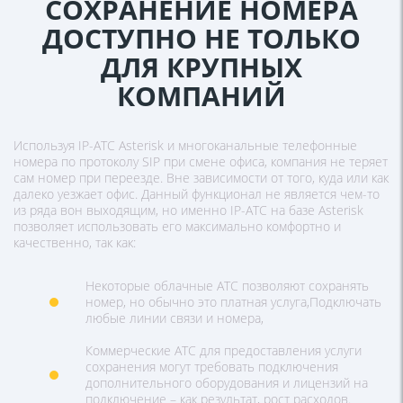
СОХРАНЕНИЕ НОМЕРА
ДОСТУПНО НЕ ТОЛЬКО
ДЛЯ КРУПНЫХ
КОМПАНИЙ
Используя IP-АТС Asterisk и многоканальные телефонные
номера по протоколу SIP при смене офиса, компания не теряет
сам номер при переезде. Вне зависимости от того, куда или как
далеко уезжает офис. Данный функционал не является чем-то
из ряда вон выходящим, но именно IP-АТС на базе Asterisk
позволяет использовать его максимально комфортно и
качественно, так как:
Некоторые облачные АТС позволяют сохранять
номер, но обычно это платная услуга,Подключать
любые линии связи и номера,
Коммерческие АТС для предоставления услуги
сохранения могут требовать подключения
дополнительного оборудования и лицензий на
подключение – как результат, рост расходов.