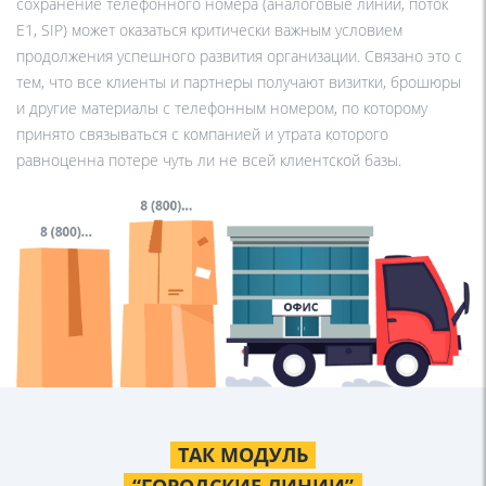
сохранение телефонного номера (аналоговые линии, поток
Е1, SIP) может оказаться критически важным условием
продолжения успешного развития организации. Связано это с
тем, что все клиенты и партнеры получают визитки, брошюры
и другие материалы с телефонным номером, по которому
принято связываться с компанией и утрата которого
равноценна потере чуть ли не всей клиентской базы.
ТАК МОДУЛЬ