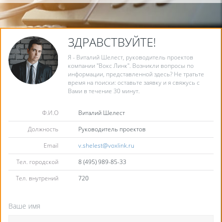
ЗДРАВСТВУЙТЕ!
Я - Виталий Шелест, руководитель проектов
компании "Вокс Линк". Возникли вопросы по
информации, представленной здесь? Не тратьте
время на поиски: оставьте заявку и я свяжусь с
Вами в течение 30 минут.
Ф.И.О
Виталий Шелест
Должность
Руководитель проектов
Email
v.shelest@voxlink.ru
Тел. городской
8 (495) 989-85-33
Тел. внутрений
720
Ваше имя