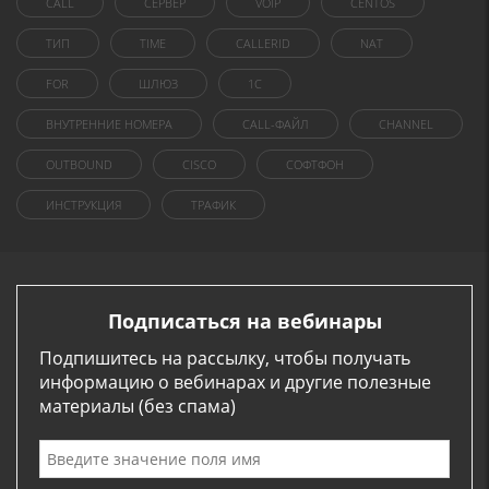
CALL
СЕРВЕР
VOIP
CENTOS
ТИП
TIME
CALLERID
NAT
FOR
ШЛЮЗ
1C
ВНУТРЕННИЕ НОМЕРА
CALL-ФАЙЛ
CHANNEL
OUTBOUND
CISCO
СОФТФОН
ИНСТРУКЦИЯ
ТРАФИК
Подписаться на вебинары
Подпишитесь на рассылку, чтобы получать
информацию о вебинарах и другие полезные
материалы (без спама)