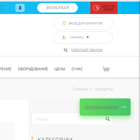
во
КУРС ПО
3
ЗАПИСАТЬСЯ
ст
ZABBIX
Zabbix:
монитор
ВХОД ДЛЯ КЛИЕНТОВ
Asterisk и
VoIP
с 7
сентябр
СКАЧАТЬ
по 11
сентябр
ОБРАТНЫЙ ЗВОНОК
Количество
свободных
мест
8
РЕНИЕ
ОБОРУДОВАНИЕ
ЦЕНЫ
О НАС
ЗАПИСАТЬС
Продукты
Главная
ПРОВЕРКА НОМЕРА
КАТЕГОРИИ