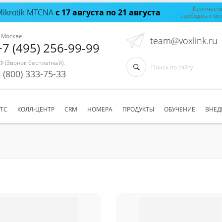
Количест
Mikrotik MTCNA
с 17 августа по 21 августа
свободных ме
 Москве:
team@voxlink.ru
+7 (495) 256-99-99
Ф (Звонок бесплатный):
 (800) 333-75-33
АТС
КОЛЛ-ЦЕНТР
CRM
НОМЕРА
ПРОДУКТЫ
ОБУЧЕНИЕ
ВНЕД