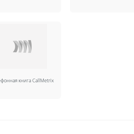
Fanvil X3
2 990 р
фонная книга CallMetrix