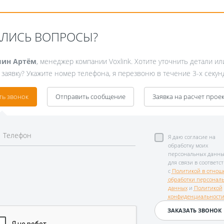
АЛИСЬ ВОПРОСЫ?
ин Артём
, менеджер компании Voxlink. Хотите уточнить детали ил
 заявку? Укажите номер телефона, я перезвоню в течение 3-х секун
ть звонок
Отправить сообщение
Заявка на расчет прое
Я даю согласие на
обработку моих
персональных данны
для связи в соответс
с
Политикой в отнош
обработки персонал
данных
и
Политикой
конфиденциальност