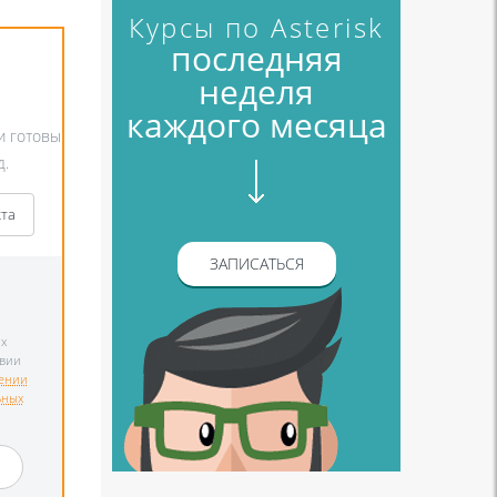
Курсы по Asterisk
последняя
неделя
каждого месяца
и готовы
д.
кта
ЗАПИСАТЬСЯ
х
твии
ении
ьных
и