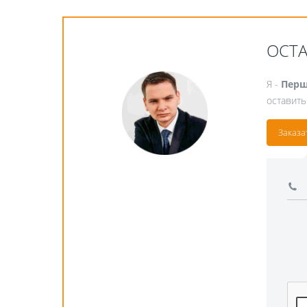
ОСТ
Я -
Перш
оставить
Заказа