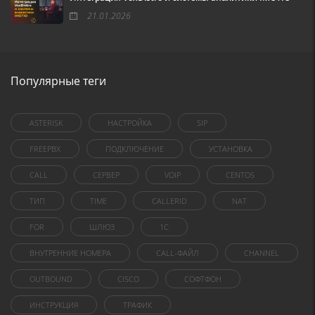
21.01.2026
Популярные теги
ASTERISK
НАСТРОЙКА
SIP
FREEPBX
ПОДКЛЮЧЕНИЕ
УСТАНОВКА
CALL
СЕРВЕР
VOIP
CENTOS
ТИП
TIME
CALLERID
NAT
FOR
ШЛЮЗ
1C
ВНУТРЕННИЕ НОМЕРА
CALL-ФАЙЛ
CHANNEL
OUTBOUND
CISCO
СОФТФОН
ИНСТРУКЦИЯ
ТРАФИК