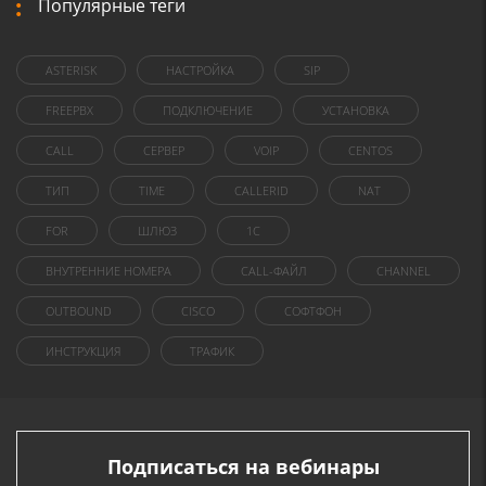
Популярные теги
ASTERISK
НАСТРОЙКА
SIP
FREEPBX
ПОДКЛЮЧЕНИЕ
УСТАНОВКА
CALL
СЕРВЕР
VOIP
CENTOS
ТИП
TIME
CALLERID
NAT
FOR
ШЛЮЗ
1C
ВНУТРЕННИЕ НОМЕРА
CALL-ФАЙЛ
CHANNEL
OUTBOUND
CISCO
СОФТФОН
ИНСТРУКЦИЯ
ТРАФИК
Подписаться на вебинары