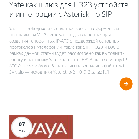
Yate как шлюз для H323 устройств
и интеграции с Asterisk по SIP
Yate — свободная и бесплатная кроссплатформенная
программная VoIP-система, предназначенная для
создания телефонных IP-АТС с поддержкой основных
протоколов IP-телефонии, такие как SIP, H.323 и IAX. В
рамках данной статьи будет рассмотрено как выполнить
сборку и настройку Yate в качестве H323 шлюза между IP
АТС Asterisk и Avaya. В статье использовались файлы: yate-
SVN.zip — исходники Yate ptlib-2_10_9_3.tar.gz […]
07
МАР