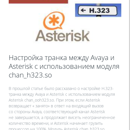
Настройка транка между Avaya и
Asterisk с использованием модуля
chan_h323.so
В прошлой статье было рассказано о настройке H.323-
транка между Avaya и Asterisk с использованием модуля
Asterisk chan_ooh323.so. При этом, если Asterisk
возвращает « занято» в ответ на входящий вызов
со стороны Avaya, соответствующий канал Asterisk
не завершается, а продолжает висеть неограниченное
количество времени, и Asterisk начинает грузить
процессор на 100%. Модуль Asterisk chan_h323.so