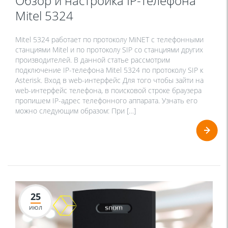
Обзор и настройка IP-телефона
Mitel 5324
Mitel 5324 работает по протоколу MiNET с телефонными
станциями Mitel и по протоколу SIP со станциями других
производителей. В данной статье рассмотрим
подключение IP-телефона Mitel 5324 по протоколу SIP к
Asterisk. Вход в web-интерфейс Для того чтобы зайти на
web-интерфейс телефона, в поисковой строке браузера
пропишем IP-адрес телефонного аппарата. Узнать его
можно следующим образом: При […]
25
ИЮЛ