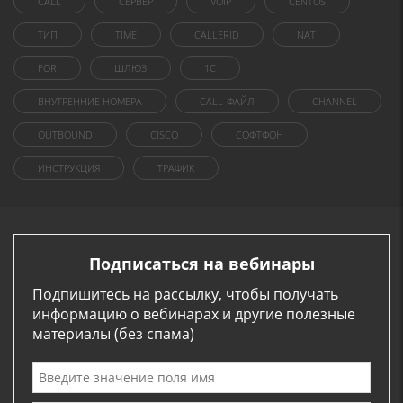
CALL
СЕРВЕР
VOIP
CENTOS
ТИП
TIME
CALLERID
NAT
FOR
ШЛЮЗ
1C
ВНУТРЕННИЕ НОМЕРА
CALL-ФАЙЛ
CHANNEL
OUTBOUND
CISCO
СОФТФОН
ИНСТРУКЦИЯ
ТРАФИК
Подписаться на вебинары
Подпишитесь на рассылку, чтобы получать
информацию о вебинарах и другие полезные
материалы (без спама)