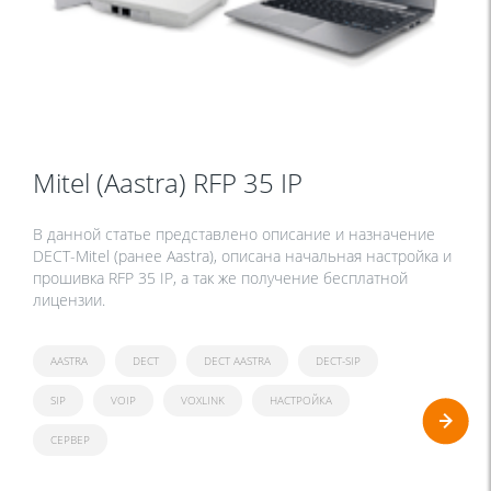
Mitel (Aastra) RFP 35 IP
В данной статье представлено описание и назначение
DECT-Mitel (ранее Aastra), описана начальная настройка и
прошивка RFP 35 IP, а так же получение бесплатной
лицензии.
AASTRA
DECT
DECT AASTRA
DECT-SIP
SIP
VOIP
VOXLINK
НАСТРОЙКА
СЕРВЕР