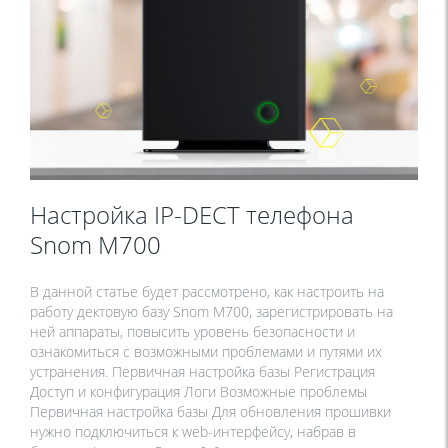
Настройка IP-DECT телефона
Snom M700
В данной статье будет рассмотрено, как настроить на
работу дектовую базу Snom M700, зарегистрировать на
ней аппараты, повысить уровень безопасности и
ознакомиться с возможными проблемами и путями их
устранения. Первичная настройка базы Регистрация
Доступ и конфигурация Логи Возможные проблемы
Первичная настройка базы Для обновления прошивки
нужно подключиться к web-интерфейсу, набрав в