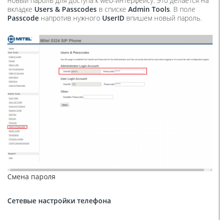
новый пароль для доступа к web-интерфейсу. Это делается на
вкладке
Users
&
Passcodes
в списке
Admin
Tools
. В поле
Passcode
напротив нужного
UserID
впишем новый пароль.
Смена пароля
Сетевые настройки телефона