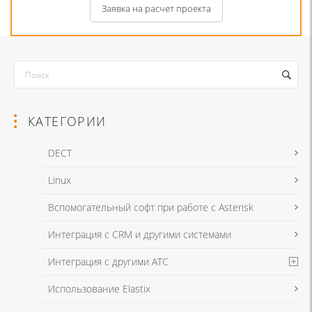
Заявка на расчет проекта
КАТЕГОРИИ
DECT
Linux
Я даю согласие на обработку моих персональных данных для связи
Вспомогательный софт при работе с Asterisk
в соответствии с
Политикой в отношении обработки персональных
данных
и
Политикой конфиденциальности
Интеграция с CRM и другими системами
Интеграция с другими АТС
Я даю согласие на обработку моих персональных данных для связи
Использование Elastix
в соответствии с
Политикой в отношении обработки персональных
данных
и
Политикой конфиденциальности