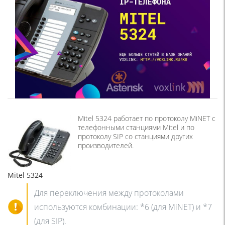
Mitel 5324 работает по протоколу MiNET с
телефонными станциями Mitel и по
протоколу SIP со станциями других
производителей.
Mitel 5324
Для переключения между протоколами
используются комбинации: *6 (для MiNET) и *7
(для SIP).