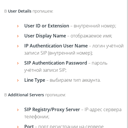
В
User Details
пропишем:
User ID or Extension
– внутренний номер;
User Display Name
– отображаемое имя;
IP Authentication User Name
– логин учётной
записи SIP (внутренний номер);
SIP Authentication Password
– пароль
учётной записи SIP;
Line Type
– выбираем тип аккаунта.
В
Additional Servers
пропишем:
SIP Registry/Proxy Server
– IP-адрес сервера
телефонии;
Port
– порт регистрации на сервере