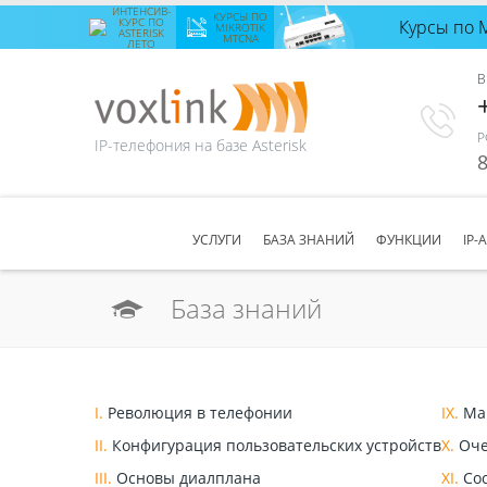
ИНТЕНСИВ-
КУРСЫ ПО
КУРС ПО
Курсы по 
Интенсив-
MIKROTIK
ASTERISK
MTCNA
ЛЕТО
курс по
Asterisk
В
лето
с 24
августа
по 28
августа
Р
IP-телефония на базе Asterisk
Количество
8
свободных
мест
8
ЗАПИСАТЬСЯ
УСЛУГИ
БАЗА ЗНАНИЙ
ФУНКЦИИ
IP-
База знаний
I.
Революция в телефонии
IX.
Мар
II.
Конфигурация пользовательских устройств
X.
Оче
III.
Основы диалплана
XI.
Сос