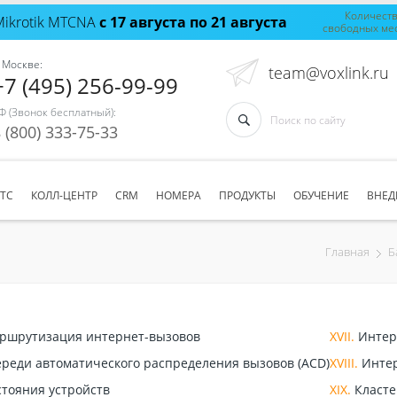
Количест
Mikrotik MTCNA
с 17 августа по 21 августа
свободных ме
 Москве:
team@voxlink.ru
+7 (495) 256-99-99
Ф (Звонок бесплатный):
 (800) 333-75-33
АТС
КОЛЛ-ЦЕНТР
CRM
НОМЕРА
ПРОДУКТЫ
ОБУЧЕНИЕ
ВНЕД
Главная
Б
шрутизация интернет-вызовов
XVII.
Интерф
реди автоматического распределения вызовов (ACD)
XVIII.
Интер
тояния устройств
XIX.
Класте