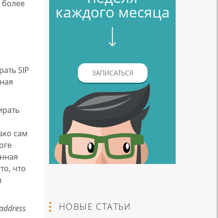
о более
каждого месяца
рать SIP
ЗАПИСАТЬСЯ
чная
ирать
ако сам
оге
енная
то, что
ы
НОВЫЕ СТАТЬИ
address