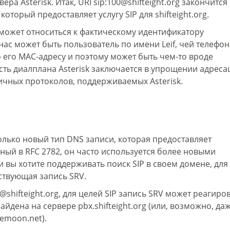
ра Asterisk. Итак, URI sip:100@shifteight.org закончится
оторый предоставляет услугу SIP для shifteight.org.
е может относиться к фактическому идентификатору
ас может быть пользователь по имени Leif, чей телефо
о его MAC-адресу и поэтому может быть чем-то вроде
сть диалплана Asterisk заключается в упрощении адреса
ичных протоколов, поддерживаемых Asterisk.
колько новый тип DNS записи, которая предоставляет
ый в RFC 2782, он часто используется более новыми
ли вы хотите поддерживать поиск SIP в своем домене, для
ствующая запись SRV.
@shifteight.org, для целей SIP запись SRV может реагиро
найдена на сервере pbx.shifteight.org (или, возможно, да
emoon.net).