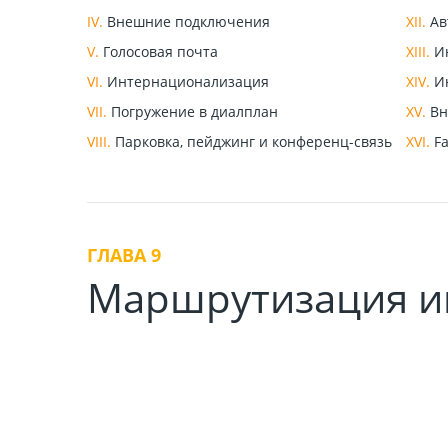
IV.
Внешние подключения
XII.
Ав
V.
Голосовая почта
XIII.
Ин
VI.
Интернационализация
XIV.
Ин
VII.
Погружение в диалплан
XV.
Вн
VIII.
Парковка, пейджинг и конференц-связь
XVI.
Fa
ГЛАВА 9
Маршрутизация и