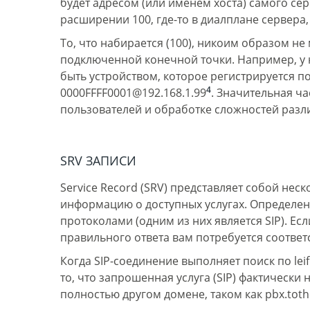
будет адресом (или именем хоста) самого серве
расширении 100, где-то в диалплане сервера, к
То, что набирается (100), никоим образом н
подключенной конечной точки. Например, у н
быть устройством, которое регистрируется п
4
0000FFFF0001@192.168.1.99
. Значительная ча
пользователей и обработке сложностей разл
SRV ЗАПИСИ
Service Record (SRV) представляет собой нес
информацию о доступных услугах. Определенн
протоколами (одним из них является SIP). Ес
правильного ответа вам потребуется соответ
Когда SIP-соединение выполняет поиск по leif
то, что запрошенная услуга (SIP) фактически 
полностью другом домене, таком как pbx.toth