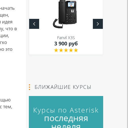
 начать
щен,
 идея
, что в
S
ции,
Fanvil X3S
уб
гко
3 900 руб
но это
БЛИЖАЙШИЕ КУРСЫ
мощью
)с тем,
Курсы по Asterisk
последняя
неделя