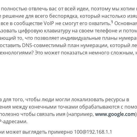
 полностью отвлечь вас от всей идеи, поэтому мы хотим
 решение для всего беспорядка, который настолько изя
1
се в сообществе VoIP не смогут его охватить.
Основная
зовать цифровую клавиатуру на своем телефоне и потому
Fanvil X3
ающий то, что позволяет индивидуальные планы нумера
2 990 р
едоставить DNS-совместимый план нумерации, который ле
технологиями? Это может показаться немного сложным, 
 для того, чтобы люди могли локализовать ресурсы в
динения между конечными точками обрабатываются с по
 полезно чтобы связать имя (например,
www.google.com
P-адресами.
ни может выглядеть примерно 100@192.168.1.1