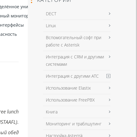
елённое универсальное распознавание номеров (DUNDi)
DECT
ный мониторинг и журналирование
нтерфейсы
Linux
асность
Вспомогательный софт при
работе с Asterisk
Интеграция с CRM и другими
системами
Интеграция с другими АТС
Использование Elastix
Использование FreePBX
free lunch
Книга
STAAFL).
Мониторинг и траблшутинг
ный обед
Настройка Asterisk