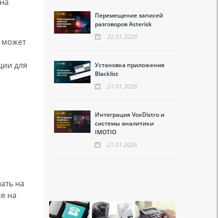
 на
Перемещение записей
разговоров Asterisk
22.01.2026
н может
ции для
Установка приложения
Blacklist
21.01.2026
Интеграция VoxDistro и
системы аналитики
IMOTIO
21.01.2026
вать на
же на