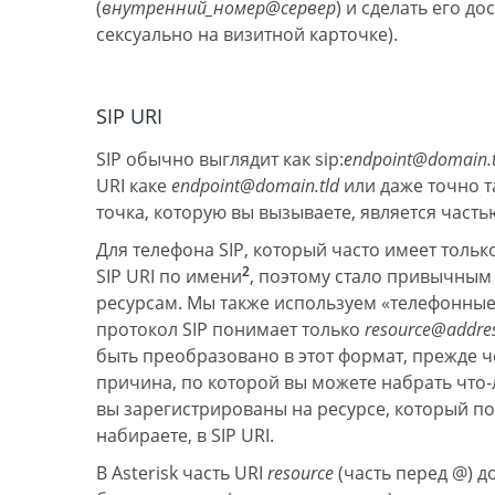
(
внутренний_номер@сервер
) и сделать его до
сексуально на визитной карточке).
SIP URI
SIP обычно выглядит как sip:
endpoint@domain.t
URI каке
endpoint@domain.tld
или даже точно т
точка, которую вы вызываете, является часть
Для телефона SIP, который часто имеет толь
2
SIP URI по имени
, поэтому стало привычным
ресурсам. Мы также используем «телефонные
протокол SIP понимает только
resource@addre
быть преобразовано в этот формат, прежде ч
причина, по которой вы можете набрать что-л
вы зарегистрированы на ресурсе, который по
набираете, в SIP URI.
В Asterisk часть URI
resource
(часть перед @) 