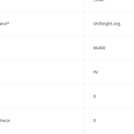
a
писи
shifteight.org.
86400
IN
0
аписи
0