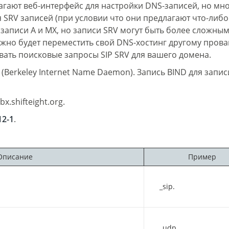
гают веб-интерфейс для настройки DNS-записей, но мно
 SRV записей (при условии что они предлагают что-либо
записи A и MX, но записи SRV могут быть более сложным
ужно будет переместить свой DNS-хостинг другому прова
вать поисковые запросы SIP SRV для вашего домена.
Berkeley Internet Name Daemon). Запись BIND для запис
bx.shifteight.org.
12-1
.
Описание
Пример
_sip.
_udp.