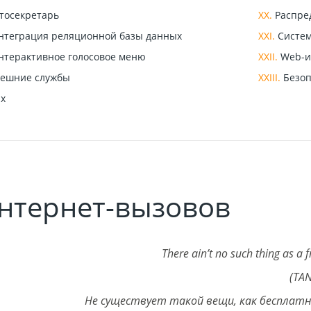
тосекретарь
XX.
Распред
теграция реляционной базы данных
XXI.
Систем
терактивное голосовое меню
XXII.
Web-и
ешние службы
XXIII.
Безоп
x
нтернет-вызовов
There ain’t no such thing as a 
(TAN
Не существует такой вещи, как бесплат