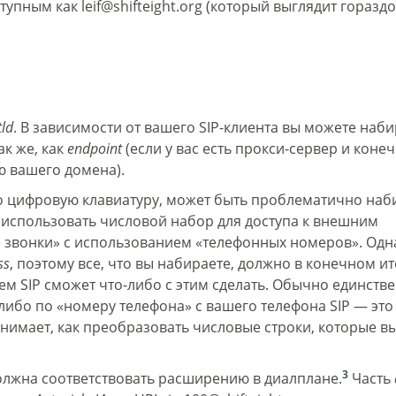
ступным как leif@shifteight.org (который выглядит горазд
ld
. В зависимости от вашего SIP-клиента вы можете наби
ак же, как
endpoint
(если у вас есть прокси-сервер и коне
ю вашего домена).
ко цифровую клавиатуру, может быть проблематично наб
 использовать числовой набор для доступа к внешним
 звонки» с использованием «телефонных номеров». Одн
ss
, поэтому все, что вы набираете, должно в конечном ит
ем SIP сможет что-либо с этим сделать. Обычно единств
ибо по «номеру телефона» с вашего телефона SIP — это 
нимает, как преобразовать числовые строки, которые в
3
должна соответствовать расширению в диалплане.
Часть