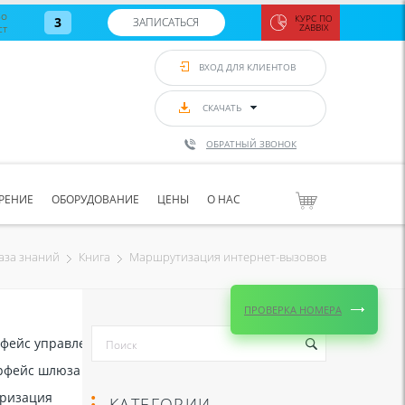
во
КУРС ПО
3
ЗАПИСАТЬСЯ
ст
ZABBIX
Zabbix:
монитор
ВХОД ДЛЯ КЛИЕНТОВ
Asterisk и
VoIP
с 7
сентябр
СКАЧАТЬ
по 11
сентябр
ОБРАТНЫЙ ЗВОНОК
Количество
свободных
мест
8
РЕНИЕ
ОБОРУДОВАНИЕ
ЦЕНЫ
О НАС
ЗАПИСАТЬС
Маршрутизация интернет-вызовов
аза знаний
Книга
ПРОВЕРКА НОМЕРА
ейс управления Asterisk (AMI)
фейс шлюза Asterisk (AGI)
ризация
КАТЕГОРИИ