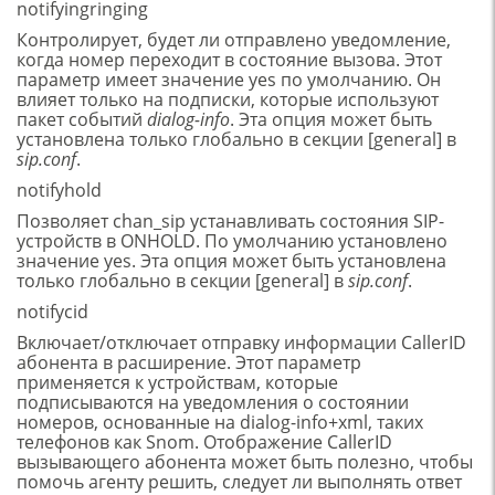
notifyingringing
Контролирует, будет ли отправлено уведомление,
когда номер переходит в состояние вызова. Этот
параметр имеет значение yes по умолчанию. Он
влияет только на подписки, которые используют
пакет событий
dialog-info
. Эта опция может быть
установлена только глобально в секции [general] в
sip.conf
.
notifyhold
Позволяет chan_sip устанавливать состояния SIP-
устройств в ONHOLD. По умолчанию установлено
значение yes. Эта опция может быть установлена
только глобально в секции [general] в
sip.conf
.
notifycid
Включает/отключает отправку информации CallerID
абонента в расширение. Этот параметр
применяется к устройствам, которые
подписываются на уведомления о состоянии
номеров, основанные на dialog-info+xml, таких
телефонов как Snom. Отображение CallerID
вызывающего абонента может быть полезно, чтобы
помочь агенту решить, следует ли выполнять ответ