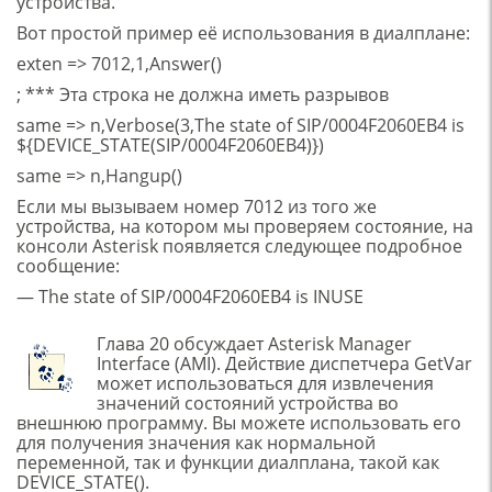
устройства.
Вот простой пример её использования в диалплане:
exten => 7012,1,Answer()
; *** Эта строка не должна иметь разрывов
same => n,Verbose(3,The state of SIP/0004F2060EB4 is
${DEVICE_STATE(SIP/0004F2060EB4)})
same => n,Hangup()
Если мы вызываем номер 7012 из того же
устройства, на котором мы проверяем состояние, на
консоли Asterisk появляется следующее подробное
сообщение:
— The state of SIP/0004F2060EB4 is INUSE
Глава 20 обсуждает Asterisk Manager
Interface (AMI). Действие диспетчера GetVar
может использоваться для извлечения
значений состояний устройства во
внешнюю программу. Вы можете использовать его
для получения значения как нормальной
переменной, так и функции диалплана, такой как
DEVICE_STATE().