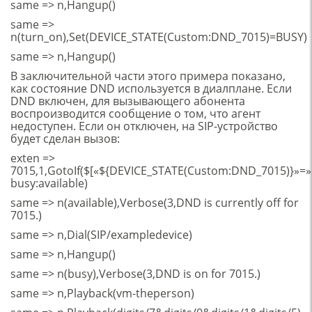
same => n,Hangup()
same =>
n(turn_on),Set(DEVICE_STATE(Custom:DND_7015)=BUSY)
same => n,Hangup()
В заключительной части этого примера показано,
как состояние DND используется в диалплане. Если
DND включен, для вызывающего абонента
воспроизводится сообщение о том, что агент
недоступен. Если он отключен, на SIP-устройство
будет сделан вызов:
exten =>
7015,1,GotoIf($[«${DEVICE_STATE(Custom:DND_7015)}»=
busy:available)
same => n(available),Verbose(3,DND is currently off for
7015.)
same => n,Dial(SIP/exampledevice)
same => n,Hangup()
same => n(busy),Verbose(3,DND is on for 7015.)
same => n,Playback(vm-theperson)