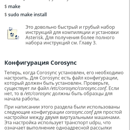
$
make
$
sudo make install
Это довольно быстрый и грубый набор
инструкций для компиляции и установки
Asterisk. Для получения более полного
набора инструкций см. Главу 3.
Конфигурация Corosync
Теперь, когда Corosync установлен, его необходимо
настроить. Для Corosync есть файл конфигурации,
который должен быть установлен. Проверьте,
существует ли файл
/etc/corosync/corosync.conf
. Если
нет, то в
/etc/corosync
должны быть образцы для
начала работы.
При написании этого раздела были использованы
следующие конфигурации
corosync.conf
для простой
настройки между двумя виртуальными машинами.
Эта настройка использует транспорт udpu, что
означает выполнение одноадресной рассылки