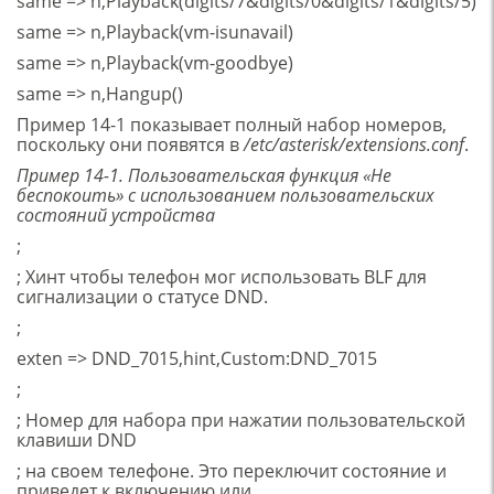
same => n,Playback(digits/7&digits/0&digits/1&digits/5)
same => n,Playback(vm-isunavail)
same => n,Playback(vm-goodbye)
same => n,Hangup()
Пример 14-1 показывает полный набор номеров,
поскольку они появятся в
/
etc/asterisk
/extensions.conf
.
Пример 14-1. Пользовательская функция «Не
беспокоить» с использованием пользовательских
состояний устройства
;
; Хинт чтобы телефон мог использовать BLF для
сигнализации о статусе DND.
;
exten => DND_7015,hint,Custom:DND_7015
;
; Номер для набора при нажатии пользовательской
клавиши DND
; на своем телефоне. Это переключит состояние и
приведет к включению или