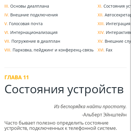
III.
Основы диалплана
XI.
Состояния ус
IV.
Внешние подключения
XII.
Автосекрета
V.
Голосовая почта
XIII.
Интеграция
VI.
Интернационализация
XIV.
Интерактивн
VII.
Погружение в диалплан
XV.
Внешние сл
VIII.
Парковка, пейджинг и конференц-связь
XVI.
Fax
ГЛАВА 11
Состояния устройств
Из беспорядка найти простоту.
-Альберт Эйнштейн
Часто бывает полезно определить состояние
устройств, подключенных к телефонной системе.