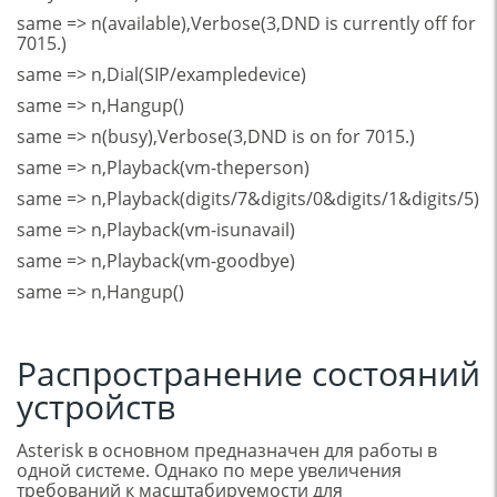
same => n(available),Verbose(3,DND is currently off for
7015.)
same => n,Dial(SIP/exampledevice)
same => n,Hangup()
same => n(busy),Verbose(3,DND is on for 7015.)
same => n,Playback(vm-theperson)
same => n,Playback(digits/7&digits/0&digits/1&digits/5)
same => n,Playback(vm-isunavail)
same => n,Playback(vm-goodbye)
same => n,Hangup()
Распространение состояний
устройств
Asterisk в основном предназначен для работы в
одной системе. Однако по мере увеличения
требований к масштабируемости для