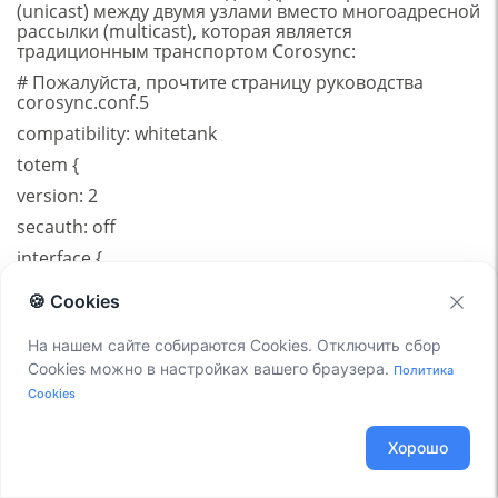
(unicast) между двумя узлами вместо многоадресной
рассылки (multicast), которая является
традиционным транспортом Corosync:
# Пожалуйста, прочтите страницу руководства
corosync.conf.5
compatibility: whitetank
totem {
version: 2
secauth: off
interface {
member {
🍪 Cookies
memberaddr: 192.168.122.250
На нашем сайте собираются Cookies. Отключить сбор
}
Cookies можно в настройках вашего браузера.
Политика
member {
Cookies
memberaddr: 192.168.122.94
}
Хорошо
ringnumber: 0