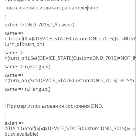
; выключению индикатора на телефоне.
;
exten => DND_7015,1,Answer()
same =>
n,GotoIf($[«${DEVICE_STATE(Custom:DND_7015)}»=»BUSY
turn_off:turn_on)
same =>
n(turn_off),Set(DEVICE_STATE(Custom:DND_7015)=NOT_I
same => n,Hangup()
same =>
n(turn_on),Set(DEVICE_STATE(Custom:DND_7015)=BUSY)
same => n,Hangup()
;
; Пример использования состояния DND.
;
exten =>
7015,1,GotoIf($[«${DEVICE_STATE(Custom:DND_7015)}»=
busy:available)