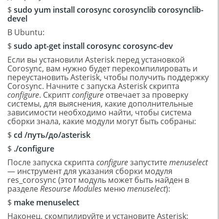
$
sudo yum install corosync corosynclib corosynclib-
devel
В Ubuntu:
$
sudo apt-get install corosync corosync-dev
Если вы установили Asterisk перед установкой
Corosync, вам нужно будет перекомпилировать и
переустановить Asterisk, чтобы получить поддержку
Corosync. Начните с запуска Asterisk скрипта
configure
. Скрипт
configure
отвечает за проверку
системы, для выяснения, какие дополнительные
зависимости необходимо найти, чтобы система
сборки знала, какие модули могут быть собраны:
$
cd /
путь
/
до
/asterisk
$
./configure
После запуска скрипта
configure
запустите
menuselect
— инструмент для указания сборки модуля
res_corosync (этот модуль может быть найден в
разделе
Resourse Modules
меню
menuselect
):
$
make menuselect
Наконец, скомпилируйте и установите Asterisk: