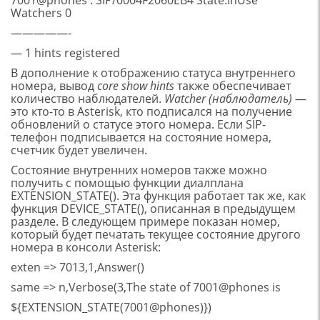
7001@phones : SIP/0004F2060EB4 State:InUse
Watchers 0
—————-
— 1 hints registered
В дополнение к отображению статуса внутреннего
номера, вывод
core show hints
также обеспечивает
количество наблюдателей.
W
atcher
(наблюдатель)
—
это кто-то в Asterisk, кто подписался на получение
обновлений о статусе этого номера. Если SIP-
телефон подписывается на состояние номера,
счетчик будет увеличен.
Состояние внутренних номеров также можно
получить с помощью функции диалплана
EXTENSION_STATE(). Эта функция работает так же, как
функция DEVICE_STATE(), описанная в предыдущем
разделе. В следующем примере показан номер,
который будет печатать текущее состояние другого
номера в консоли Asterisk:
exten => 7013,1,Answer()
same => n,Verbose(3,The state of 7001@phones is
${EXTENSION_STATE(7001@phones)})