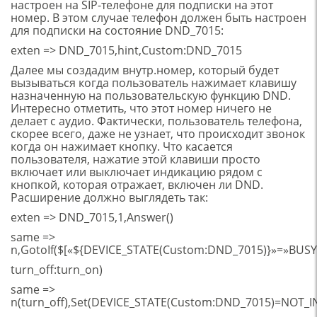
настроен на SIP-телефоне для подписки на этот
номер. В этом случае телефон должен быть настроен
для подписки на состояние DND_7015:
exten => DND_7015,hint,Custom:DND_7015
Далее мы создадим внутр.номер, который будет
вызываться когда пользователь нажимает клавишу
назначенную на пользовательскую функцию DND.
Интересно отметить, что этот номер ничего не
делает с аудио. Фактически, пользователь телефона,
скорее всего, даже не узнает, что происходит звонок
когда он нажимает кнопку. Что касается
пользователя, нажатие этой клавиши просто
включает или выключает индикацию рядом с
кнопкой, которая отражает, включен ли DND.
Расширение должно выглядеть так:
exten => DND_7015,1,Answer()
same =>
n,GotoIf($[«${DEVICE_STATE(Custom:DND_7015)}»=»BUSY
turn_off:turn_on)
same =>
n(turn_off),Set(DEVICE_STATE(Custom:DND_7015)=NOT_I