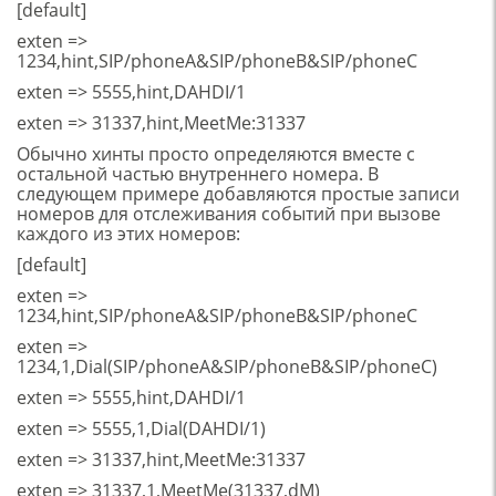
[default]
exten =>
1234,hint,SIP/phoneA&SIP/phoneB&SIP/phoneC
exten => 5555,hint,DAHDI/1
exten => 31337,hint,MeetMe:31337
Обычно хинты просто определяются вместе с
остальной частью внутреннего номера. В
следующем примере добавляются простые записи
номеров для отслеживания событий при вызове
каждого из этих номеров:
[default]
exten =>
1234,hint,SIP/phoneA&SIP/phoneB&SIP/phoneC
exten =>
1234,1,Dial(SIP/phoneA&SIP/phoneB&SIP/phoneC)
exten => 5555,hint,DAHDI/1
exten => 5555,1,Dial(DAHDI/1)
exten => 31337,hint,MeetMe:31337
exten => 31337,1,MeetMe(31337,dM)