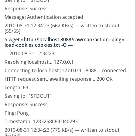
Response: Success
Message: Authentication accepted
2010-08-31 12:34:23 (662 KB/s) — written to stdout
[55/55]
$
wget «http://localhost:8088/rawman?action=ping» —
load-cookies cookies.txt -O —
—2010-08-31 12:34:23—
Resolving localhost… 127.0.0.1
Connecting to localhost|127.0.0.1|:8088… connected.
HTTP request sent, awaiting response… 200 OK
Length: 63
Saving to: `STDOUT’
Response: Success
Ping: Pong
Timestamp: 1283258063.040293
2010-08-31 12:34:23 (775 KB/s) — written to stdout
[63/63]