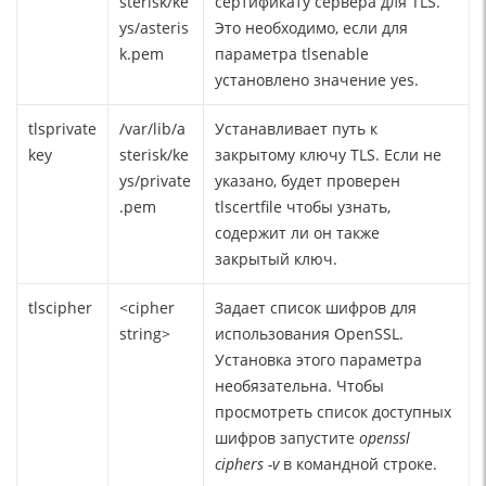
sterisk/ke
сертификату сервера для TLS.
ys/asteris
Это необходимо, если для
k.pem
параметра tlsenable
установлено значение yes.
tlsprivate
/var/lib/a
Устанавливает путь к
key
sterisk/ke
закрытому ключу TLS. Если не
ys/private
указано, будет проверен
.pem
tlscertfile чтобы узнать,
содержит ли он также
закрытый ключ.
tlscipher
<cipher
Задает список шифров для
string>
использования OpenSSL.
Установка этого параметра
необязательна. Чтобы
просмотреть список доступных
шифров запустите
openssl
ciphers -v
в командной строке.