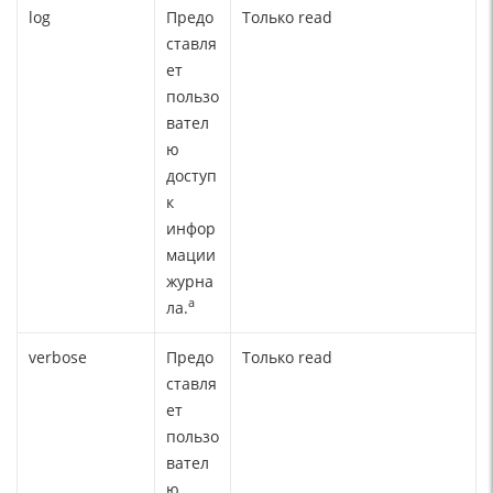
log
Предо
Только read
ставля
ет
пользо
вател
ю
доступ
к
инфор
мации
журна
a
ла.
verbose
Предо
Только read
ставля
ет
пользо
вател
ю