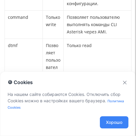
конфигурации.
command
Только
Позволяет пользователю
write
выполнять команды CLI
Asterisk через AMI.
dtmf
Позво
Только read
ляет
пользо
вател
ю
получ
🍪 Cookies
ать
На нашем сайте собираются Cookies. Отключить сбор
событ
Cookies можно в настройках вашего браузера.
Политика
ия,
Cookies
генер
ируем
Хорошо
ые
при