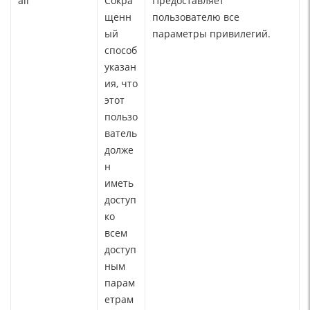
all
Сокра
Предоставляет
щенн
пользователю все
ый
параметры привилегий.
способ
указан
ия, что
этот
пользо
ватель
долже
н
иметь
доступ
ко
всем
доступ
ным
парам
етрам