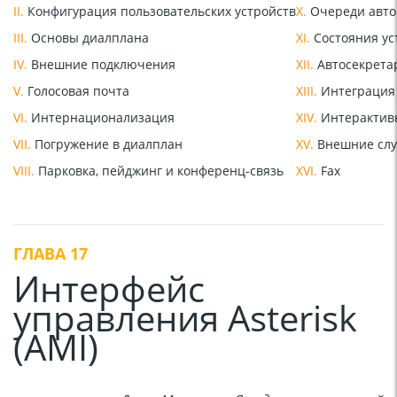
II.
Конфигурация пользовательских устройств
X.
Очереди авто
III.
Основы диалплана
XI.
Состояния ус
IV.
Внешние подключения
XII.
Автосекрета
V.
Голосовая почта
XIII.
Интеграция
VI.
Интернационализация
XIV.
Интерактивн
VII.
Погружение в диалплан
XV.
Внешние сл
VIII.
Парковка, пейджинг и конференц-связь
XVI.
Fax
ГЛАВА 17
Интерфейс
управления Asterisk
(AMI)