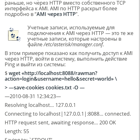
раньше, но через HTTP вместо собственного TCP
интерфейса к AMI. AMI по HTTP раскрыт более
подробно в “
AMI через HTTP
”.
Учетные записи, используемые для
подключения к AMI через HTTP — это те же
учетные записи, которые настроены в
файле
/etc/asterisk/manager.conf
.
В этом примере показано как получить доступ к AMI
через HTTP, войти в систему, выполнить действие
Ping и выйти из системы:
$
wget «http://localhost:8088/rawman?
action=login&username=hello&secret=world» \
> —save-cookies cookies.txt -O —
—2010-08-31 12:34:23—
Resolving localhost… 127.0.0.1
Connecting to localhost|127.0.0.1|:8088… connected.
HTTP request sent, awaiting response… 200 OK
Length: 55
Saving to: `STDOUT’