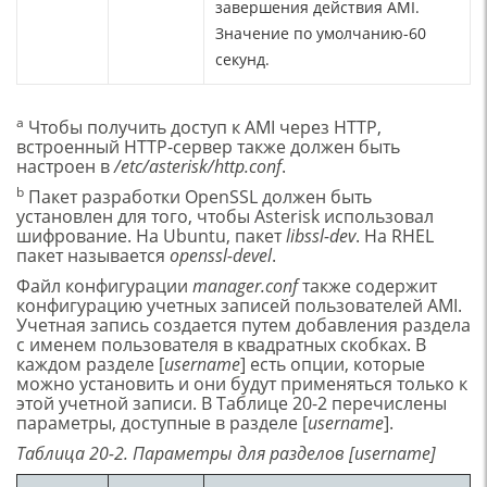
завершения действия AMI.
Значение по умолчанию-60
секунд.
a
Чтобы получить доступ к AMI через HTTP,
встроенный HTTP-сервер также должен быть
настроен в
/
e
tc/asterisk/
http.conf
.
b
Пакет разработки OpenSSL должен быть
установлен для того, чтобы Asterisk использовал
шифрование. На Ubuntu, пакет
libssl-dev
. На RHEL
пакет называется
openssl-devel
.
Файл конфигурации
manager.
conf
также содержит
конфигурацию учетных записей пользователей AMI.
Учетная запись создается путем добавления раздела
с именем пользователя в квадратных скобках. В
каждом разделе [
username
] есть опции, которые
можно установить и они будут применяться только к
этой учетной записи. В Таблице 20-2 перечислены
параметры, доступные в разделе [
username
].
Таблица 20-2. Параметры для разделов [username]