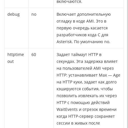
включаются.
debug
no
Включает дополнительную
отладку в коде AMI. Это в
первую очередь касается
разработчиков кода C для
Asterisk. По умолчанию no.
httptime
60
Задает таймаут HTTP в
out
секундах. Эта задержка влияет
на пользователей AMI через
HTTP: устанавливает Max — Age
на HTTP куки, задает как долго
кэшируются события, чтобы
позволить извлекать их через
HTTP с помощью действий
WaitEvents и отрезок времени
когда HTTP-сервер сохраняет
сессии в живых после