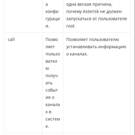
а
одна веская причина,
конфи
почему Asterisk не должен
гураци
запускаться от пользователя
и.
root
.
call
Позво
Позволяет пользователю
ляет
устанавливать информацию
пользо
о каналах.
вател
ю
получ
ать
событ
ия о
канала
х в
систем
е.