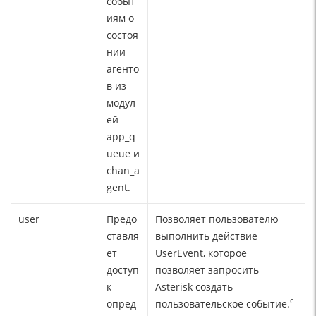
событ
иям о
состоя
нии
агенто
в из
модул
ей
app_q
ueue и
chan_a
gent.
user
Предо
Позволяет пользователю
ставля
выполнить действие
ет
UserEvent, которое
доступ
позволяет запросить
к
Asterisk создать
c
опред
пользовательское событие.