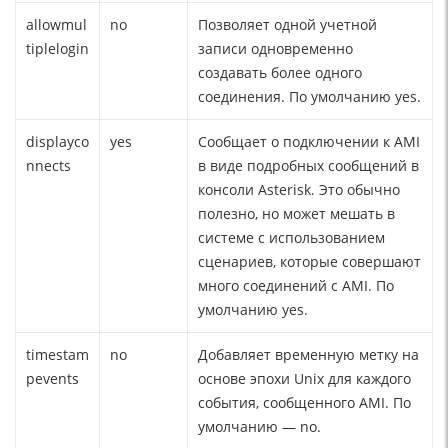
allowmul
no
Позволяет одной учетной
tiplelogin
записи одновременно
создавать более одного
соединения. По умолчанию yes.
displayco
yes
Сообщает о подключении к AMI
nnects
в виде подробных сообщений в
консоли Asterisk. Это обычно
полезно, но может мешать в
системе с использованием
сценариев, которые совершают
много соединений с AMI. По
умолчанию yes.
timestam
no
Добавляет временную метку на
pevents
основе эпохи Unix для каждого
события, сообщенного AMI. По
умолчанию — no.