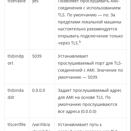
tlsenable
yes
Позволяет прослушивать AMI-
соединения с использованием
TLS. По умолчанию — no. За
пределами локальной машины
настоятельно рекомендуется
открывать подключение только
b
через TLS.
tlsbindp
5039
Устанавливает
ort
прослушиваемый порт для TLS-
соединений с AMI. Значение по
умолчанию — 5039.
tlsbinda
0.0.0.0
Задает прослушиваемый адрес
ddr
для AMI на основе TLS. По
умолчанию прослушиваются
все адреса (0.0.0.0)
tlscertfile
/var/lib/a
Устанавливает путь к