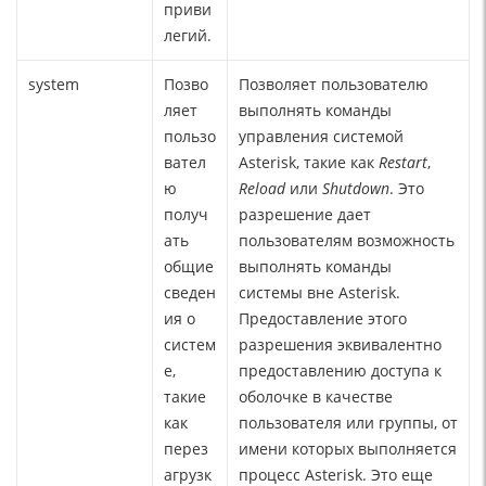
приви
легий.
system
Позво
Позволяет пользователю
ляет
выполнять команды
пользо
управления системой
вател
Asterisk, такие как
Restart
,
ю
Reload
или
Shutdown
. Это
получ
разрешение дает
ать
пользователям возможность
общие
выполнять команды
сведен
системы вне Asterisk.
ия о
Предоставление этого
систем
разрешения эквивалентно
е,
предоставлению доступа к
такие
оболочке в качестве
как
пользователя или группы, от
перез
имени которых выполняется
агрузк
процесс Asterisk. Это еще