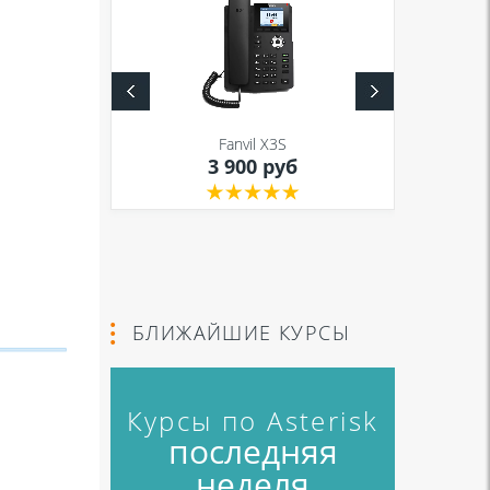
S
Fanvil X3S
уб
3 900 руб
БЛИЖАЙШИЕ КУРСЫ
Курсы по Asterisk
последняя
неделя