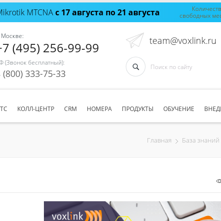
Количест
Mikrotik MTCNA
с 17 августа по 21 августа
свободных ме
 Москве:
team@voxlink.ru
+7 (495) 256-99-99
Ф (Звонок бесплатный):
 (800) 333-75-33
АТС
КОЛЛ-ЦЕНТР
CRM
НОМЕРА
ПРОДУКТЫ
ОБУЧЕНИЕ
ВНЕД
Главная
База знаний