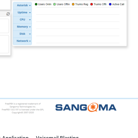
Fanvil X3
2 990 р