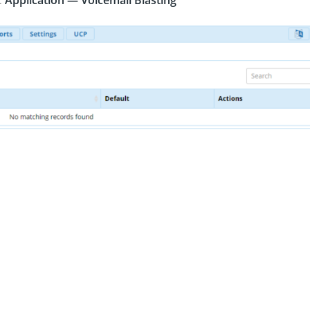
:
Application — Voicemail Blasting