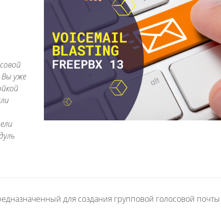
осовой
 Вы уже
ойкой
сли
цели
дуль
редназначенный для создания групповой голосовой почты