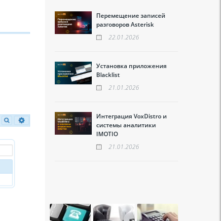
Перемещение записей
разговоров Asterisk
22.01.2026
Установка приложения
Blacklist
21.01.2026
Интеграция VoxDistro и
системы аналитики
IMOTIO
21.01.2026