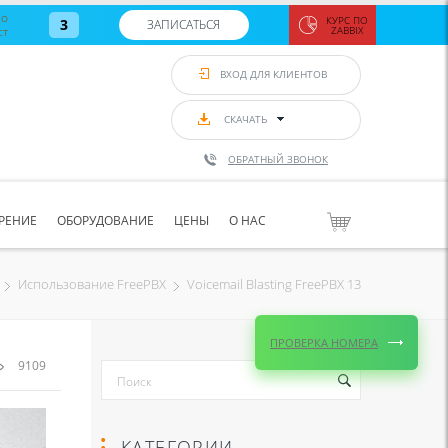
во
КУРС ПО
3
ЗАПИСАТЬСЯ
ст
ZABBIX
Zabbix:
монитор
ВХОД ДЛЯ КЛИЕНТОВ
Asterisk и
VoIP
с 7
сентябр
СКАЧАТЬ
по 11
сентябр
ОБРАТНЫЙ ЗВОНОК
Количество
свободных
мест
8
РЕНИЕ
ОБОРУДОВАНИЕ
ЦЕНЫ
О НАС
ЗАПИСАТЬС
Voicemail Blasting FreePBX 13
Использование FreePBX
ПРОВЕРКА НОМЕРА
9109
КАТЕГОРИИ