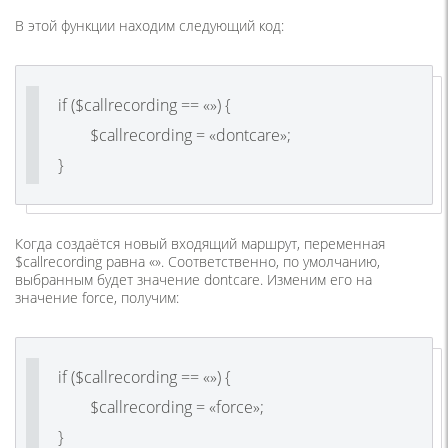
В этой функции находим следующий код:
if ($callrecording == «») {
$callrecording = «dontcare»;
}
Когда создаётся новый входящий маршрут, переменная
$callrecording равна «». Соответственно, по умолчанию,
выбранным будет значение dontcare. Изменим его на
значение force, получим:
if ($callrecording == «») {
$callrecording = «force»;
}