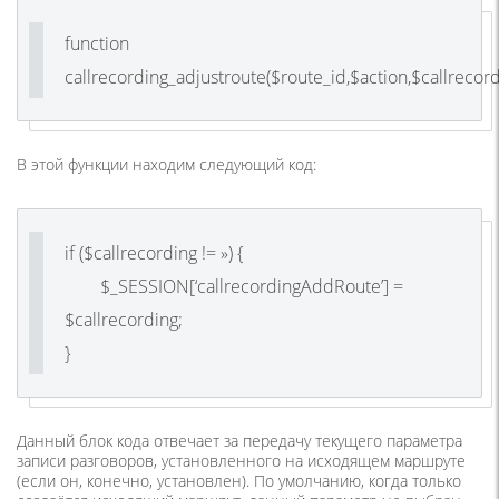
function
callrecording_adjustroute($route_id,$action,$callrecor
В этой функции находим следующий код:
if ($callrecording != ») {
$_SESSION[‘callrecordingAddRoute’] =
$callrecording;
}
Данный блок кода отвечает за передачу текущего параметра
записи разговоров, установленного на исходящем маршруте
(если он, конечно, установлен). По умолчанию, когда только