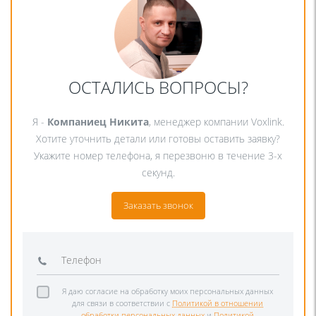
ОСТАЛИСЬ ВОПРОСЫ?
Я -
Компаниец Никита
, менеджер компании Voxlink.
Хотите уточнить детали или готовы оставить заявку?
Укажите номер телефона, я перезвоню в течение 3-х
секунд.
Заказать звонок
Я даю согласие на обработку моих персональных данных
для связи в соответствии с
Политикой в отношении
обработки персональных данных
и
Политикой