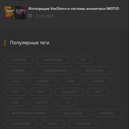
Интеграция VoxDistro и системы аналитики IMOTIO
21.01.2026
Популярные теги
ASTERISK
НАСТРОЙКА
SIP
FREEPBX
ПОДКЛЮЧЕНИЕ
УСТАНОВКА
CALL
СЕРВЕР
VOIP
CENTOS
ТИП
TIME
CALLERID
NAT
FOR
ШЛЮЗ
1C
ВНУТРЕННИЕ НОМЕРА
CALL-ФАЙЛ
CHANNEL
OUTBOUND
CISCO
СОФТФОН