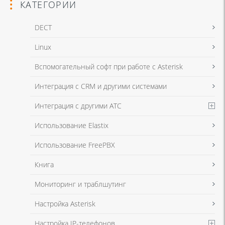
КАТЕГОРИИ
DECT
Linux
Я даю согласие на обработку моих персональных данных для связи
Вспомогательный софт при работе с Asterisk
в соответствии с
Политикой в отношении обработки персональных
данных
и
Политикой конфиденциальности
Интеграция с CRM и другими системами
Интеграция с другими АТС
Я даю согласие на обработку моих персональных данных для связи
Использование Elastix
в соответствии с
Политикой в отношении обработки персональных
данных
и
Политикой конфиденциальности
Использование FreePBX
Книга
Мониторинг и траблшутинг
Настройка Asterisk
Настройка IP-телефонов