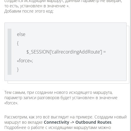
создаётся исходящий маршрут, данный параметр не выбран,
то есть, установлен в значение ».
Добавим после этого код:
else
{
$_SESSION[‘callrecordingAddRoute’] =
«force»;
}
Тем самым, при создании нового исходящего маршрута,
параметр записи разговоров будет установлен в значение
«force».
Рассмотрим, как это всё выглядит на примере. Создадим новый
маршрут во вкладке
Connectivity -> Outbound Routes
.
Подробнее о работе с исходящими маршрутами можно