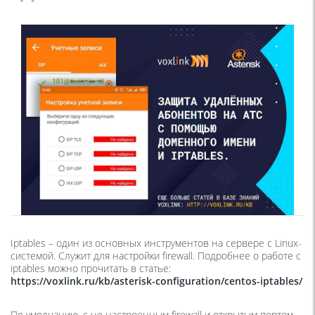
Iptables – один из основных инструментов на сервере с Linux-
системой. Служит для настройки firewall. Подробнее о работе с
iptables можно прочитать в статье:
https://voxlink.ru/kb/asterisk-configuration/centos-iptables/
По умолчанию, с не настроенным firewall и открытым портом