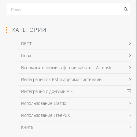
КАТЕГОРИИ
DECT
Linux
Я даю согласие на обработку моих персональных данных для связи
Вспомогательный софт при работе с Asterisk
в соответствии с
Политикой в отношении обработки персональных
данных
и
Политикой конфиденциальности
Интеграция с CRM и другими системами
Интеграция с другими АТС
Я даю согласие на обработку моих персональных данных для связи
Использование Elastix
в соответствии с
Политикой в отношении обработки персональных
данных
и
Политикой конфиденциальности
Использование FreePBX
Книга