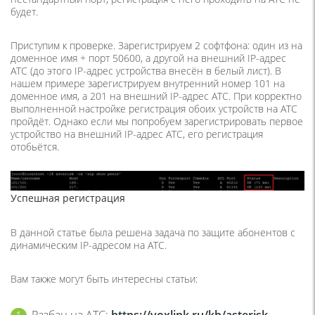
будет.
Приступим к проверке. Зарегистрируем 2 софтфона: один из на
доменное имя + порт 50600, а другой на внешний IP-адрес
АТС (до этого IP-адрес устройства внесён в белый лист). В
нашем примере зарегистрируем внутренний номер 101 на
доменное имя, а 201 на внешний IP-адрес АТС. При корректно
выполненной настройке регистрация обоих устройств на АТС
пройдёт. Однако если мы попробуем зарегистрировать первое
устройство на внешний IP-адрес АТС, его регистрация
отобьётся.
Успешная регистрация
В данной статье была решена задача по защите абонентов с
динамическим IP-адресом на АТС.
Вам также могут быть интересны статьи:
Разбан на АТС:
https://voxlink.ru/kb/asterisk-