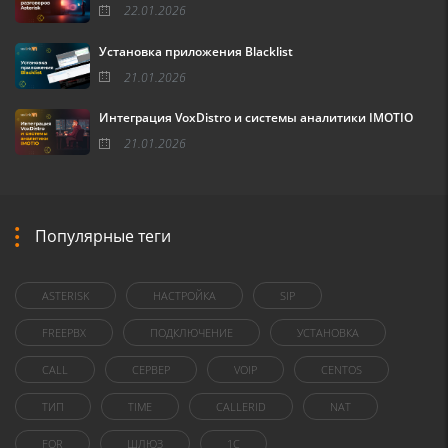
22.01.2026
Установка приложения Blacklist
21.01.2026
Интеграция VoxDistro и системы аналитики IMOTIO
21.01.2026
Популярные теги
ASTERISK
НАСТРОЙКА
SIP
FREEPBX
ПОДКЛЮЧЕНИЕ
УСТАНОВКА
CALL
СЕРВЕР
VOIP
CENTOS
ТИП
TIME
CALLERID
NAT
FOR
ШЛЮЗ
1C