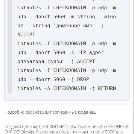
iptables -I CHECKDOMAIN -p udp -m
udp --dport 5060 -m string --algo
bm --string "доменное имя" -j
ACCEPT
iptables -I CHECKDOMAIN -p udp -m
udp --dport 5060 -s "IP-адрес
оператора связи" -j ACCEPT
iptables -I CHECKDOMAIN -p udp -m
udp --dport 5060 -j DROP
iptables –A CHECKDOMAIN -j RETURN
Подробно рассмотрим прописанные команды.
Создаём цепочку CHECKDOMAIN. Включаем цепочку PHONES в
CHECKDOMAIN. Разрешаем подключения по порту 5060 для