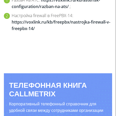
configuration/razban-na-ats/
;
Настройка firewall в FreePBX-14:
https://voxlink.ru/kb/freepbx/nastrojka-firewall-v-
freepbx-14/
ТЕЛЕФОННАЯ КНИГА
CALLMETRIX
Корпоративный телефонный справочник для
удобной связи между сотрудниками организации