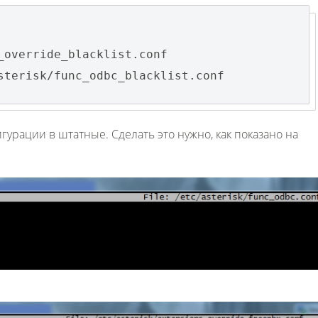
_override_blacklist.conf
sterisk/func_odbc_blacklist.conf
урации в штатные. Сделать это нужно, как показано на