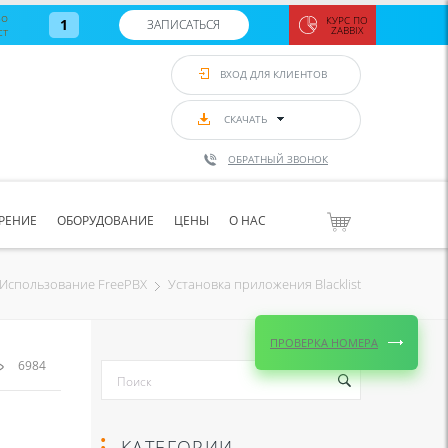
во
КУРС ПО
1
ЗАПИСАТЬСЯ
ст
ZABBIX
Zabbix:
монитор
ВХОД ДЛЯ КЛИЕНТОВ
Asterisk и
VoIP
с 7
сентябр
СКАЧАТЬ
по 11
сентябр
ОБРАТНЫЙ ЗВОНОК
Количество
свободных
мест
8
РЕНИЕ
ОБОРУДОВАНИЕ
ЦЕНЫ
О НАС
ЗАПИСАТЬС
Установка приложения Blacklist
Использование FreePBX
ПРОВЕРКА НОМЕРА
6984
КАТЕГОРИИ