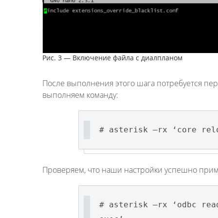
Рис. 3 — Включение файла с диалпланом
После выполнения этого шага потребуется пере
выполняем команду:
# asterisk –rx ‘core rel
Проверяем, что наши настройки успешно при
# asterisk –rx ‘odbc rea