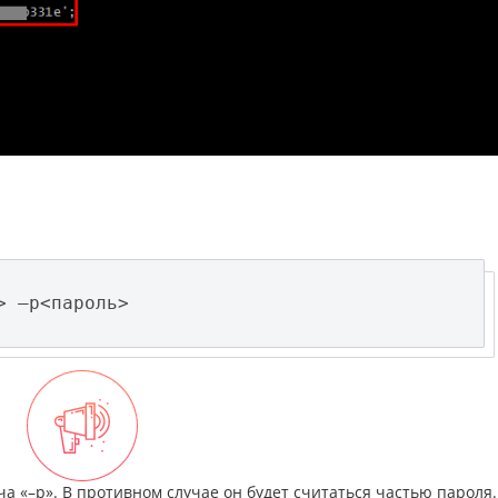
> –p<пароль>
а «–p». В противном случае он будет считаться частью пароля.