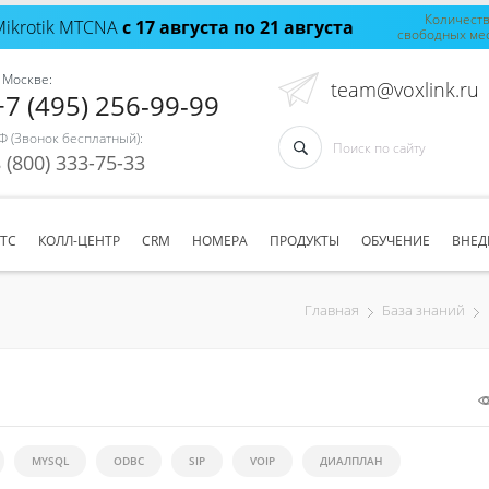
Количест
Mikrotik MTCNA
с 17 августа по 21 августа
свободных ме
 Москве:
team@voxlink.ru
+7 (495) 256-99-99
Ф (Звонок бесплатный):
 (800) 333-75-33
АТС
КОЛЛ-ЦЕНТР
CRM
НОМЕРА
ПРОДУКТЫ
ОБУЧЕНИЕ
ВНЕД
Главная
База знаний
MYSQL
ODBC
SIP
VOIP
ДИАЛПЛАН