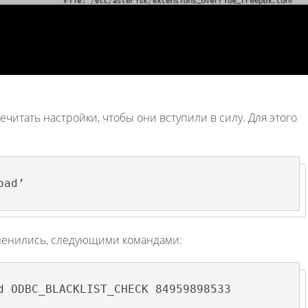
читать настройки, чтобы они вступили в силу. Для этого
oad’
менились, следующими командами:
d ODBC_BLACKLIST_CHECK 84959898533