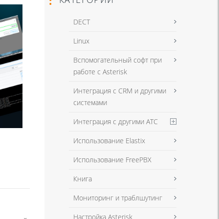
DECT
Linux
Вспомогательный софт при
работе с Asterisk
Интеграция с CRM и другими
системами
Интеграция с другими АТС
Использование Elastix
Использование FreePBX
Книга
Мониторинг и траблшутинг
Настройка Asterisk