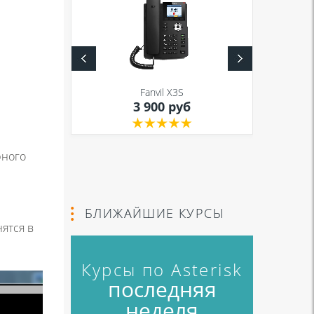
S
Fanvil X3S
уб
3 900 руб
рного
БЛИЖАЙШИЕ КУРСЫ
ятся в
Курсы по Asterisk
последняя
неделя