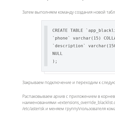
Затем выполняем команду создания новой таб
CREATE TABLE `app_blackl
`phone` varchar(15) COLL
`description` varchar(15
NULL
);
Закрываем подключение и переходим к следую
Распаковываем архив с приложением в корневую
наименованиями «extensions_override_blacklist.
/etc/asterisk и меняем группу\пользователя ком