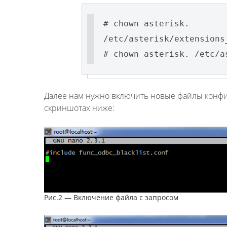
# chown asterisk.
/etc/asterisk/extensions
# chown asterisk. /etc/a
Далее нам нужно включить новые файлы конфиг
скриншотах ниже:
Рис.2 — Включение файла с запросом