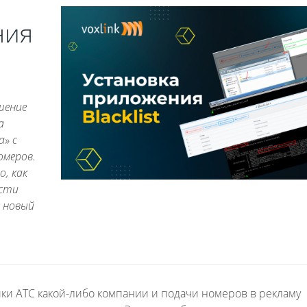
ния
шение
а
а» с
омеров.
, как
ести
ь новый
йки АТС какой-либо компании и подачи номеров в рекламу