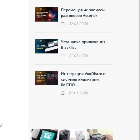
Перемещение записей
разговоров Asterisk
22.01.2026
Установка приложения
Blacklist
21.01.2026
Интеграция VoxDistro и
системы аналитики
IMOTIO
21.01.2026
ю