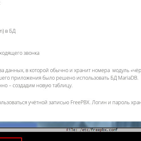
:
m) в БД
Fanvil X3
2 990 р
входящего звонка
за данных, в которой обычно и хранит номера модуль «чё
ашего приложения было решено использовать БД MariaDB.
но – создадим новую таблицу.
льзоваться учётной записью FreePBX. Логин и пароль хран