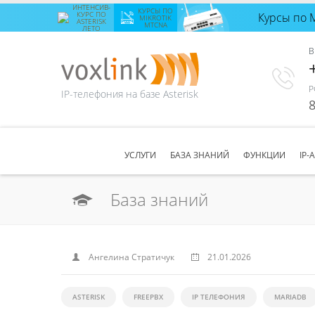
ИНТЕНСИВ-
КУРСЫ ПО
КУРС ПО
Курсы по 
Интенсив-
MIKROTIK
ASTERISK
MTCNA
ЛЕТО
курс по
Asterisk
В
лето
с 24
августа
по 28
августа
Р
IP-телефония на базе Asterisk
Количество
8
свободных
мест
8
ЗАПИСАТЬСЯ
УСЛУГИ
БАЗА ЗНАНИЙ
ФУНКЦИИ
IP-
База знаний
Ангелина Стратичук
21.01.2026
ASTERISK
FREEPBX
IP ТЕЛЕФОНИЯ
MARIADB