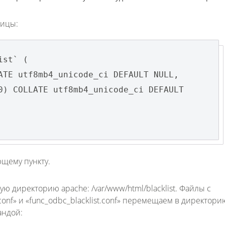
лицы:
ist` (
ATE utf8mb4_unicode_ci DEFAULT NULL,
0) COLLATE utf8mb4_unicode_ci DEFAULT
щему пункту.
 директорию apache: /var/www/html/blacklist. Файлы с
conf» и «func_odbc_blacklist.conf» перемещаем в директори
андой: