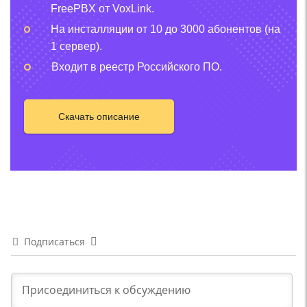
FreePBX от VoxLink.
На инсталляции от 10 до 3000 абонентов (на
1 сервер).
Входит в реестр Российского ПО.
Скачать описание
Подписаться