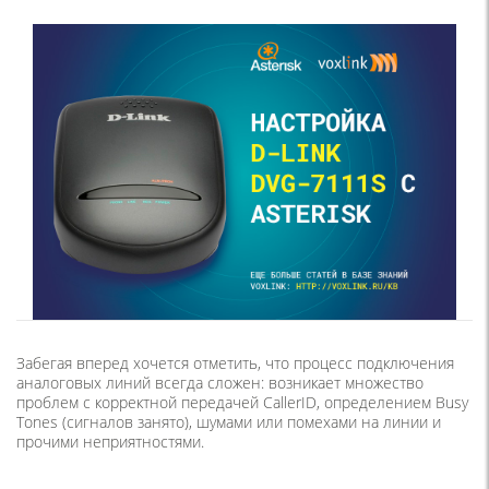
Забегая вперед хочется отметить, что процесс подключения
аналоговых линий всегда сложен: возникает множество
проблем с корректной передачей CallerID, определением Busy
Tones (сигналов занято), шумами или помехами на линии и
прочими неприятностями.