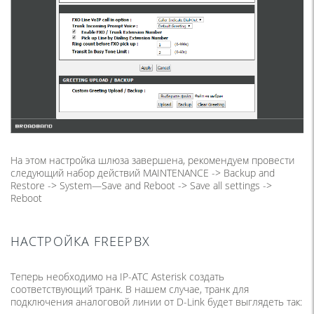
На этом настройка шлюза завершена, рекомендуем провести
следующий набор действий MAINTENANCE -> Backup and
Restore -> System—Save and Reboot -> Save all settings ->
Reboot
НАСТРОЙКА FREEPBX
Теперь необходимо на IP-АТС Asterisk создать
соответствующий транк. В нашем случае, транк для
подключения аналоговой линии от D-Link будет выглядеть так: