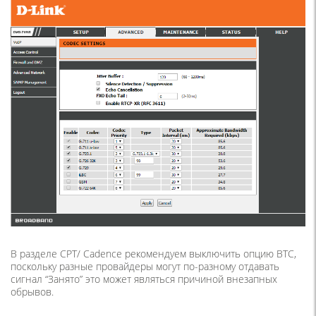
В разделе CPT/ Cadence рекомендуем выключить опцию BTC,
поскольку разные провайдеры могут по-разному отдавать
сигнал “Занято” это может являться причиной внезапных
обрывов.