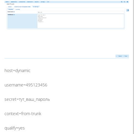
host=dynamic
username=495123456
secret=тут_ваш_пароль
context=from-trunk
qualify=yes