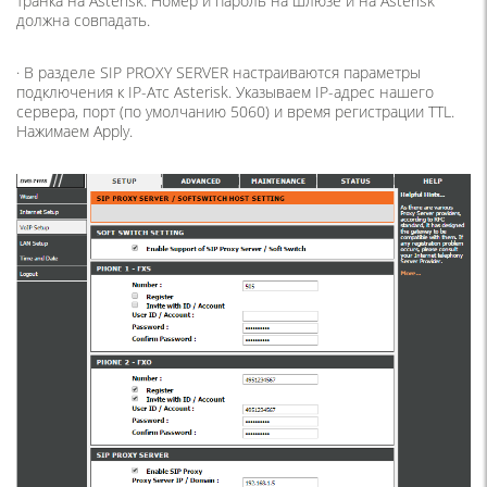
транка на Asterisk. Номер и пароль на шлюзе и на Asterisk
должна совпадать.
· В разделе SIP PROXY SERVER настраиваются параметры
подключения к IP-Атс Asterisk. Указываем IP-адрес нашего
сервера, порт (по умолчанию 5060) и время регистрации TTL.
Нажимаем Apply.