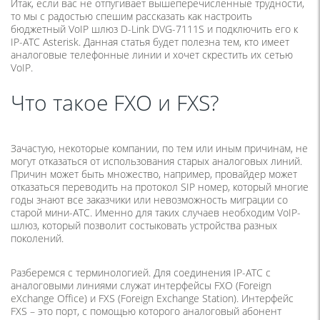
Итак, если вас не отпугивает вышеперечисленные трудности,
то мы с радостью спешим рассказать как настроить
бюджетный VoIP шлюз D-Link DVG-7111S и подключить его к
IP-АТС Asterisk. Данная статья будет полезна тем, кто имеет
аналоговые телефонные линии и хочет скрестить их сетью
VoIP.
Что такое FXO и FXS?
Зачастую, некоторые компании, по тем или иным причинам, не
могут отказаться от использования старых аналоговых линий.
Причин может быть множество, например, провайдер может
отказаться переводить на протокол SIP номер, который многие
годы знают все заказчики или невозможность миграции со
старой мини-АТС. Именно для таких случаев необходим VoIP-
шлюз, который позволит состыковать устройства разных
поколений.
Разберемся с терминологией. Для соединения IP-АТС с
аналоговыми линиями служат интерфейсы FXO (Foreign
eXchange Office) и FXS (Foreign Exchange Station). Интерфейс
FXS – это порт, с помощью которого аналоговый абонент