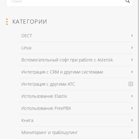
КАТЕГОРИИ
DECT
Linux
Я даю согласие на обработку моих персональных данных для связи
Вспомогательный софт при работе с Asterisk
в соответствии с
Политикой в отношении обработки персональных
данных
и
Политикой конфиденциальности
Интеграция с CRM и другими системами
Интеграция с другими АТС
Я даю согласие на обработку моих персональных данных для связи
Использование Elastix
в соответствии с
Политикой в отношении обработки персональных
данных
и
Политикой конфиденциальности
Использование FreePBX
Книга
Мониторинг и траблшутинг