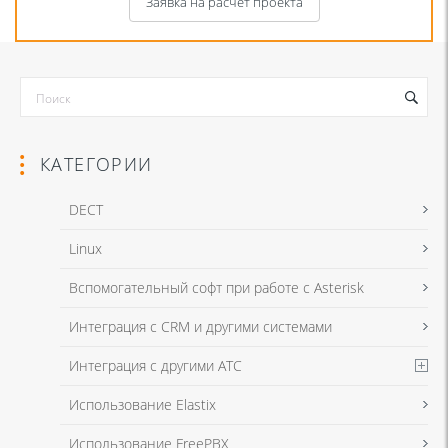
Заявка на расчет проекта
КАТЕГОРИИ
DECT
Linux
Я даю согласие на обработку моих персональных данных для связи
Вспомогательный софт при работе с Asterisk
в соответствии с
Политикой в отношении обработки персональных
данных
и
Политикой конфиденциальности
Интеграция с CRM и другими системами
Интеграция с другими АТС
Я даю согласие на обработку моих персональных данных для связи
Использование Elastix
в соответствии с
Политикой в отношении обработки персональных
данных
и
Политикой конфиденциальности
Использование FreePBX