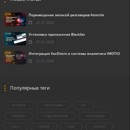
Перемещение записей разговоров Asterisk
22.01.2026
Установка приложения Blacklist
21.01.2026
Интеграция VoxDistro и системы аналитики IMOTIO
21.01.2026
Популярные теги
ASTERISK
НАСТРОЙКА
SIP
FREEPBX
ПОДКЛЮЧЕНИЕ
УСТАНОВКА
CALL
СЕРВЕР
VOIP
CENTOS