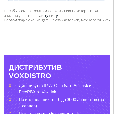
Не забываем настроить маршрутизацию на астериске как
описано у нас в статьях
тут
и
тут
На этом подключение gsm шлюза к астериску можно закончить
ДИСТРИБУТИВ
VOXDISTRO
Дистрибутив IP-АТС на базе Asterisk и
FreePBX от VoxLink.
На инсталляции от 10 до 3000 абонентов (на
1 сервер).
Входит в реестр Российского ПО.