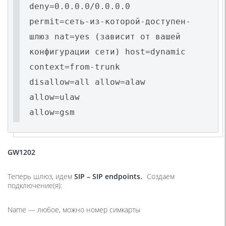
deny=0.0.0.0/0.0.0.0
permit=сеть-из-которой-доступен-
шлюз nat=yes (зависит от вашей
конфигурации сети) host=dynamic
context=from-trunk
disallow=all allow=alaw
allow=ulaw
allow=gsm
GW1202
Теперь шлюз, идем
SIP –
SIP
endpoints.
Создаем
подключение(я):
Name — любое, можно номер симкарты