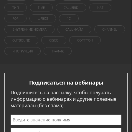
ТИП
TIME
CALLERID
NAT
FOR
ШЛЮЗ
1C
ВНУТРЕННИЕ НОМЕРА
CALL-ФАЙЛ
CHANNEL
OUTBOUND
CISCO
СОФТФОН
ИНСТРУКЦИЯ
ТРАФИК
Подписаться на вебинары
Подпишитесь на рассылку, чтобы получать
информацию о вебинарах и другие полезные
материалы (без спама)