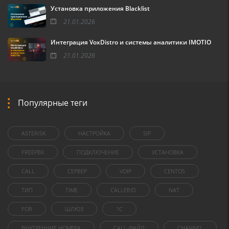
Установка приложения Blacklist
21.01.2026
Интеграция VoxDistro и системы аналитики IMOTIO
21.01.2026
Популярные теги
ASTERISK
НАСТРОЙКА
SIP
FREEPBX
ПОДКЛЮЧЕНИЕ
УСТАНОВКА
CALL
СЕРВЕР
VOIP
CENTOS
ТИП
TIME
CALLERID
NAT
FOR
ШЛЮЗ
1C
ВНУТРЕННИЕ НОМЕРА
CALL-ФАЙЛ
CHANNEL