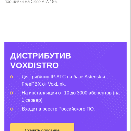
прошивки на Cisco ATA 186.
ДИСТРИБУТИВ
VOXDISTRO
Дистрибутив IP-АТС на базе Asterisk и
FreePBX от VoxLink.
На инсталляции от 10 до 3000 абонентов (на
1 сервер).
Входит в реестр Российского ПО.
Скачать описание