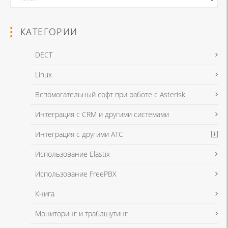
КАТЕГОРИИ
DECT
Linux
Я даю согласие на обработку моих персональных данных для связи
Вспомогательный софт при работе с Asterisk
в соответствии с
Политикой в отношении обработки персональных
данных
и
Политикой конфиденциальности
Интеграция с CRM и другими системами
Интеграция с другими АТС
Я даю согласие на обработку моих персональных данных для связи
Использование Elastix
в соответствии с
Политикой в отношении обработки персональных
данных
и
Политикой конфиденциальности
Использование FreePBX
Книга
Мониторинг и траблшутинг