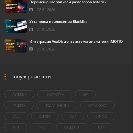
Перемещение записей разговоров Asterisk
22.01.2026
Установка приложения Blacklist
21.01.2026
Интеграция VoxDistro и системы аналитики IMOTIO
21.01.2026
Популярные теги
ASTERISK
НАСТРОЙКА
SIP
FREEPBX
ПОДКЛЮЧЕНИЕ
УСТАНОВКА
CALL
СЕРВЕР
VOIP
CENTOS
ТИП
TIME
CALLERID
NAT