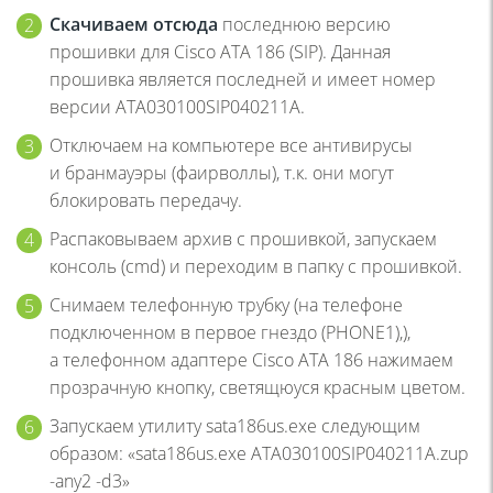
Скачиваем отсюда
последнюю версию
прошивки для Cisco ATA 186
(SIP
). Данная
прошивка является последней и имеет номер
версии ATA030100SIP040211A.
Отключаем на компьютере все антивирусы
и бранмауэры
(
фаирволлы), т.к. они могут
блокировать передачу.
Распаковываем архив с прошивкой, запускаем
консоль
(cmd
) и переходим в папку с прошивкой.
Снимаем телефонную трубку
(
на телефоне
подключенном в первое гнездо
(PHONE1
),),
а телефонном адаптере Cisco ATA 186 нажимаем
прозрачную кнопку, светящюуся красным цветом.
Запускаем утилиту sata186us.exe следующим
образом:
«sata186us
.exe ATA030100SIP040211A.zup
-any2 -d3»