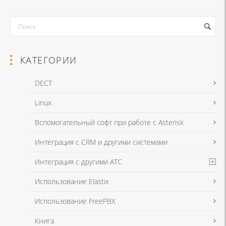
КАТЕГОРИИ
DECT
Linux
Я даю согласие на обработку моих персональных данных для связи
Вспомогательный софт при работе с Asterisk
в соответствии с
Политикой в отношении обработки персональных
данных
и
Политикой конфиденциальности
Интеграция с CRM и другими системами
Интеграция с другими АТС
Я даю согласие на обработку моих персональных данных для связи
Использование Elastix
в соответствии с
Политикой в отношении обработки персональных
данных
и
Политикой конфиденциальности
Использование FreePBX
Книга