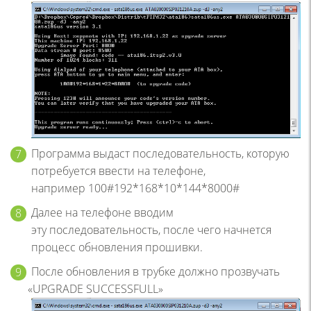
Программа выдаст последовательность, которую
потребуется ввести на телефоне,
например 100#192*168*10*144*8000#
Далее на телефоне вводим
эту последовательность, после чего начнется
процесс обновления прошивки.
После обновления в трубке должно прозвучать
«UPGRADE
SUCCESSFULL»