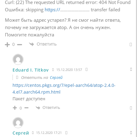
Curl: (22) The requested URL returned error: 404 Not Found
Ошибка: skipping
https://
…………………… transfer failed
Может быть адрес устарел? Я не смог найти ответа,
почему не загружается atop. А он очень нужен.
Помогите пожалуйста
Ответить
0
Eduard I. Titkov
15.12.2020 13:57
Ответить на
Сергей
https://centos.pkgs.org/7/epel-aarch64/atop-2.4.0-
4.el7.aarch64.rpm.html
Пакет доступен
Ответить
0
Сергей
15.12.2020 17:21