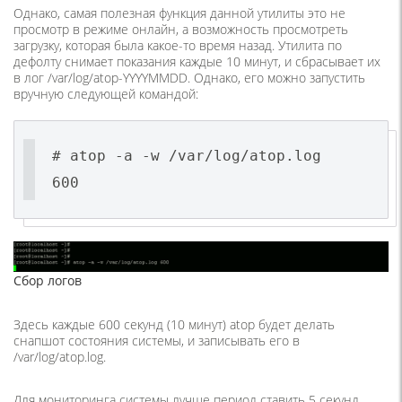
Однако, самая полезная функция данной утилиты это не
просмотр в режиме онлайн, а возможность просмотреть
загрузку, которая была какое-то время назад. Утилита по
дефолту снимает показания каждые 10 минут, и сбрасывает их
в лог /var/log/atop-YYYYMMDD. Однако, его можно запустить
вручную следующей командой:
# atop -a -w /var/log/atop.log
600
Сбор логов
Здесь каждые 600 секунд (10 минут) atop будет делать
снапшот состояния системы, и записывать его в
/var/log/atop.log.
Для мониторинга системы лучше период ставить 5 секунд.