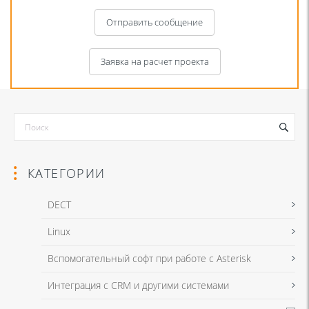
Отправить сообщение
Заявка на расчет проекта
КАТЕГОРИИ
DECT
Linux
Я даю согласие на обработку моих персональных данных для связи
Вспомогательный софт при работе с Asterisk
в соответствии с
Политикой в отношении обработки персональных
данных
и
Политикой конфиденциальности
Интеграция с CRM и другими системами