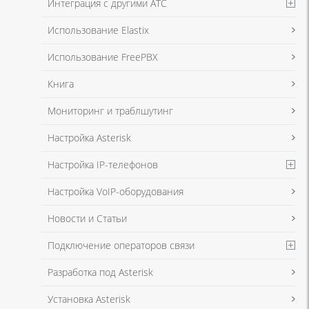
Интеграция с другими АТС
Я даю согласие на обработку моих персональных данных для связи
Использование Elastix
в соответствии с
Политикой в отношении обработки персональных
данных
и
Политикой конфиденциальности
Использование FreePBX
Книга
Мониторинг и траблшутинг
Настройка Asterisk
Настройка IP-телефонов
Настройка VoIP-оборудования
Новости и Статьи
Подключение операторов связи
Разработка под Asterisk
Установка Asterisk