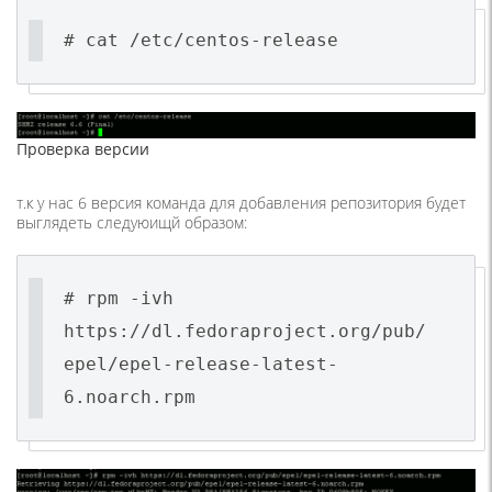
# cat /etc/centos-release
Проверка версии
т.к у нас 6 версия команда для добавления репозитория будет
выглядеть следуюищй образом:
# rpm -ivh
https://dl.fedoraproject.org/pub/
epel/epel-release-latest-
6.noarch.rpm