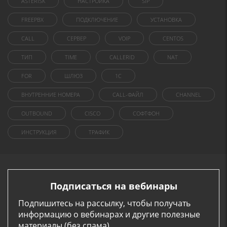
ASTERISK
НАСТРОЙКА
SIP
FREEPBX
ПОДКЛЮЧЕНИЕ
УСТАНОВКА
CALL
СЕРВЕР
VOIP
CENTOS
ТИП
TIME
CALLERID
NAT
FOR
ШЛЮЗ
1C
ВНУТРЕННИЕ НОМЕРА
CALL-ФАЙЛ
CHANNEL
OUTBOUND
CISCO
СОФТФОН
ИНСТРУКЦИЯ
ТРАФИК
Подписаться на вебинары
Подпишитесь на рассылку, чтобы получать
информацию о вебинарах и другие полезные
материалы (без спама)