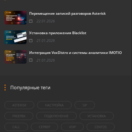
Перемещение записей разговоров Asterisk
22.01.2026
Установка приложения Blacklist
21.01.2026
Интеграция VoxDistro и системы аналитики IMOTIO
21.01.2026
Популярные теги
ASTERISK
НАСТРОЙКА
SIP
FREEPBX
ПОДКЛЮЧЕНИЕ
УСТАНОВКА
CALL
СЕРВЕР
VOIP
CENTOS