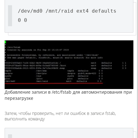
/dev/md0 /mnt/raid ext4 defaults
0 0
Добавление записи в /etc/fstab для автомонтирования при
перезагрузке
Затем, чтобы проверить, нет ли ошибок в записи fstab,
выполнить команду