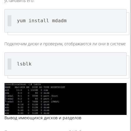
установить его:
yum install mdadm
Подключим диски и проверим, отображаются ли они в системе
lsblk
Вывод имеющихся дисков и разделов