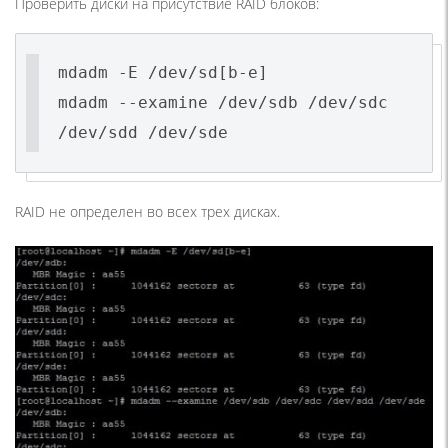
Проверить диски на присутствие RAID блоков:
mdadm -E /dev/sd[b-e]
mdadm --examine /dev/sdb /dev/sdc
/dev/sdd /dev/sde
RAID не определен во всех трех дисках.