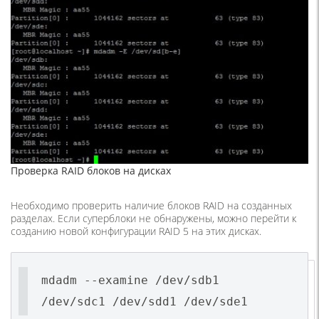
Проверка RAID блоков на дисках
Необходимо проверить наличие блоков RAID на созданных
разделах. Если суперблоки не обнаружены, можно перейти к
созданию новой конфигурации RAID 5 на этих дисках.
mdadm --examine /dev/sdb1
/dev/sdc1 /dev/sdd1 /dev/sde1