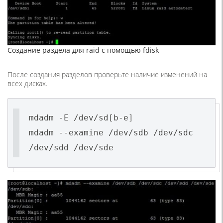
Создание раздела для raid с помощью fdisk
После создания разделов проверьте наличие изменений на
всех дисках.
mdadm -E /dev/sd[b-e]
mdadm --examine /dev/sdb /dev/sdc
/dev/sdd /dev/sde