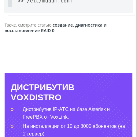
>> /etc/mdadm.conf
Также, смотрите статью
создание, диагностика и
восстановление RAID 0
.
ДИСТРИБУТИВ
VOXDISTRO
Дистрибутив IP-АТС на базе Asterisk и
FreePBX от VoxLink.
На инсталляции от 10 до 3000 абонентов (на
1 сервер).