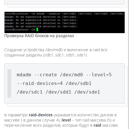
Проверка RAID блоков на разделах
Создание устройства /dev/md0 и включение в raid все
созданные разделы (sdb1, sdc1, sdd1, sde1)
mdadm --create /dev/md0 --level=5
--raid-devices=4 /dev/sdb1
/dev/sdc1 /dev/sdd1 /dev/sde1
в параметре
raid-devices
указывается количество дисков в
массиве ( в данном случае 4),
level
– тип raid массива (5) и
перечисление всех разделов, которые будут в
raid
массиве.