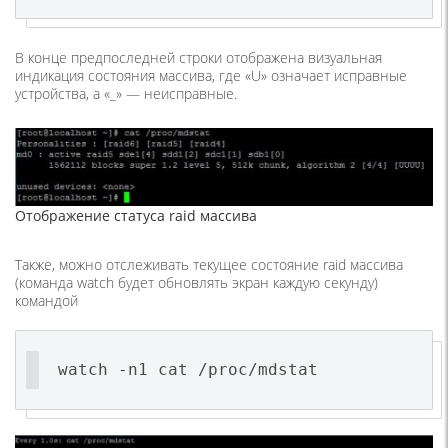
В конце предпоследней строки отображена визуальная
индикация состояния массива, где «U» означает исправные
устройства, а «_» — неисправные.
Отображение статуса raid массива
Также, можно отслеживать текущее состояние raid массива
(команда watch будет обновлять экран каждую секунду)
командой
watch -n1 cat /proc/mdstat