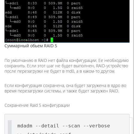
Суммарный обьем RAID 5
По умолчанию в RAID нет файла конфигурации. Ее необходимо
сохранить. Если этот шаг не будет выполнен, RAID-устройство
после перезагрузки не будет в md0, а в каком-то другом.
Если конфигурация сохранена, она будет загружена в ядро ​​во
время перезагрузки системы, и также будет загружен RAID.
Сохранение Raid 5 конфигурации
mdadm --detail --scan --verbose