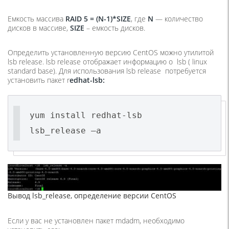
Емкость массива
RAID 5 = (N-1)*SIZE
, где
N
— количество
дисков в массиве,
SIZE
– емкость дисков.
Определить установленную версию CentOS можно утилитой
lsb release. lsb release отображает информацию о lsb ( linux
standard base). Для использования lsb release потребуется
установить пакет r
edhat-lsb:
yum install redhat-lsb
lsb_release –a
Вывод lsb_release, определение версии CentOS
Если у вас не установлен пакет mdadm, необходимо