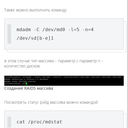
Также можно выполнить команду
mdadm -C /dev/md0 -l=5 -n=4
/dev/sd[b-e]1
в этом случае тип массива – параметр l, параметр n –
количество дисков.
Создание RAID5 массива
Посмотреть статус рэйд массива можно командой
cat /proc/mdstat