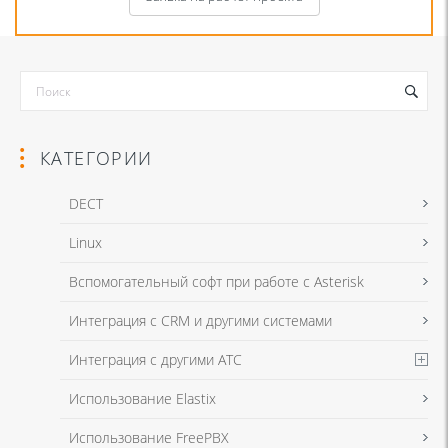
КАТЕГОРИИ
DECT
Linux
Я даю согласие на обработку моих персональных данных для связи
Вспомогательный софт при работе с Asterisk
в соответствии с
Политикой в отношении обработки персональных
данных
и
Политикой конфиденциальности
Интеграция с CRM и другими системами
Интеграция с другими АТС
Я даю согласие на обработку моих персональных данных для связи
Использование Elastix
в соответствии с
Политикой в отношении обработки персональных
данных
и
Политикой конфиденциальности
Использование FreePBX