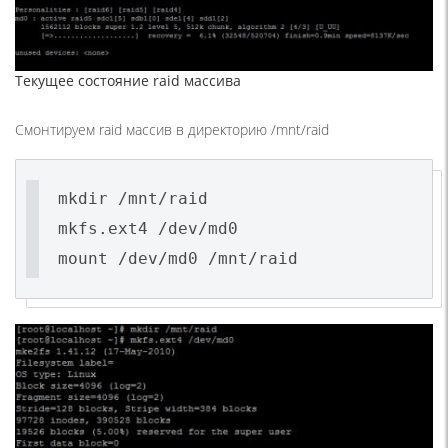
Текущее состояние raid массива
Смонтируем raid массив в директорию /mnt/raid
mkdir /mnt/raid
mkfs.ext4 /dev/md0
mount /dev/md0 /mnt/raid