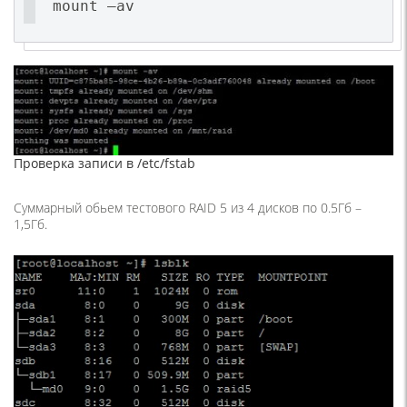
mount –av
Проверка записи в /etc/fstab
Суммарный обьем тестового RAID 5 из 4 дисков по 0.5Гб –
1,5Гб.