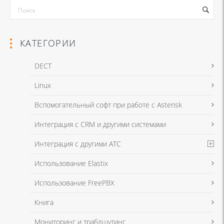
КАТЕГОРИИ
DECT
Linux
Я даю согласие на обработку моих персональных данных для связи
Вспомогательный софт при работе с Asterisk
в соответствии с
Политикой в отношении обработки персональных
данных
и
Политикой конфиденциальности
Интеграция с CRM и другими системами
Интеграция с другими АТС
Я даю согласие на обработку моих персональных данных для связи
Использование Elastix
в соответствии с
Политикой в отношении обработки персональных
данных
и
Политикой конфиденциальности
Использование FreePBX
Книга
Мониторинг и траблшутинг