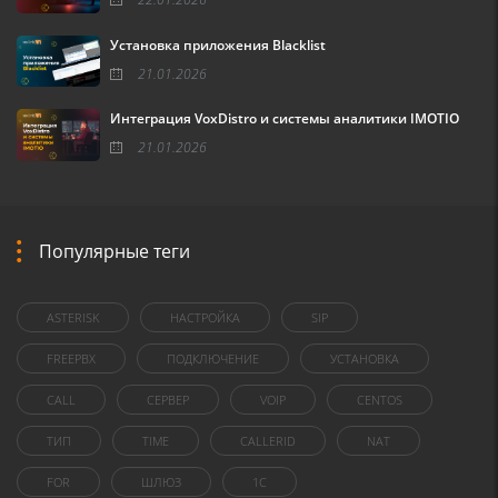
Установка приложения Blacklist
21.01.2026
Интеграция VoxDistro и системы аналитики IMOTIO
21.01.2026
Популярные теги
ASTERISK
НАСТРОЙКА
SIP
FREEPBX
ПОДКЛЮЧЕНИЕ
УСТАНОВКА
CALL
СЕРВЕР
VOIP
CENTOS
ТИП
TIME
CALLERID
NAT
FOR
ШЛЮЗ
1C