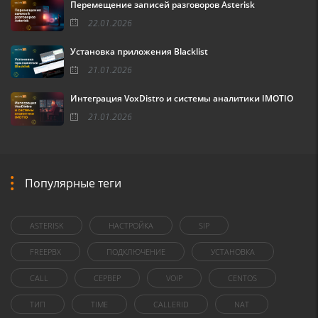
Перемещение записей разговоров Asterisk
22.01.2026
Установка приложения Blacklist
21.01.2026
Интеграция VoxDistro и системы аналитики IMOTIO
21.01.2026
Популярные теги
ASTERISK
НАСТРОЙКА
SIP
FREEPBX
ПОДКЛЮЧЕНИЕ
УСТАНОВКА
CALL
СЕРВЕР
VOIP
CENTOS
ТИП
TIME
CALLERID
NAT