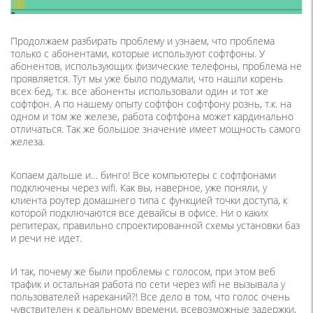
Продолжаем разбирать проблему и узнаем, что проблема
только с абонентами, которые используют софтфоны. У
абонентов, использующих физические телефоны, проблема не
проявляется. Тут мы уже было подумали, что нашли корень
всех бед, т.к. все абоненты использовали один и тот же
софтфон. А по нашему опыту софтфон софтфону рознь, т.к. на
одном и том же железе, работа софтфона может кардинально
отличаться. Так же большое значение имеет мощность самого
железа.
Копаем дальше и… бинго! Все компьютеры с софтфонами
подключены через wifi. Как вы, наверное, уже поняли, у
клиента роутер домашнего типа с функцией точки доступа, к
которой подключаются все девайсы в офисе. Ни о каких
репитерах, правильно спроектированной схемы установки баз
и речи не идет.
И так, почему же были проблемы с голосом, при этом веб
трафик и остальная работа по сети через wifi не вызывала у
пользователей нареканий?! Все дело в том, что голос очень
чувствителен к реальному времени, всевозможные задержки,