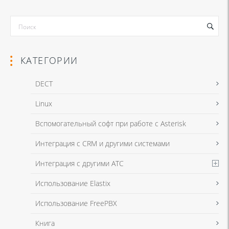
КАТЕГОРИИ
DECT
Linux
Я даю согласие на обработку моих персональных данных для связи
Вспомогательный софт при работе с Asterisk
в соответствии с
Политикой в отношении обработки персональных
данных
и
Политикой конфиденциальности
Интеграция с CRM и другими системами
Интеграция с другими АТС
Я даю согласие на обработку моих персональных данных для связи
Использование Elastix
в соответствии с
Политикой в отношении обработки персональных
данных
и
Политикой конфиденциальности
Использование FreePBX
Книга