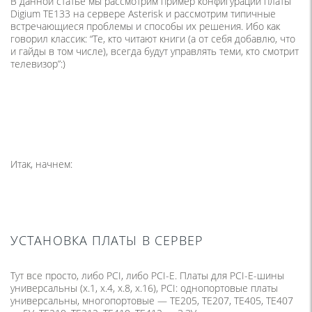
В данной статье мы рассмотрим пример конфигурации платы
Digium TE133 на сервере Asterisk и рассмотрим типичные
встречающиеся проблемы и способы их решения. Ибо как
говорил классик: “Те, кто читают книги (а от себя добавлю, что
и гайды в том числе), всегда будут управлять теми, кто смотрит
телевизор”:)
Итак, начнем:
УСТАНОВКА ПЛАТЫ В СЕРВЕР
Тут все просто, либо PCI, либо PCI-E. Платы для PCI-E-шины
универсальны (х.1, х.4, х.8, х.16), PCI: однопортовые платы
универсальны, многопортовые — TE205, TE207, TE405, TE407