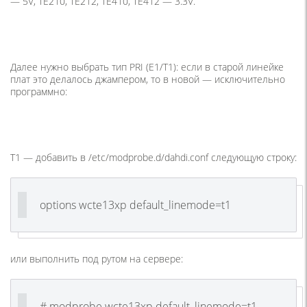
— 5V, TE210, TE212, TE410, TE412 — 3.3V.
Далее нужно выбрать тип PRI (E1/T1): если в старой линейке
плат это делалось джампером, то в новой — исключительно
программно:
T1 — добавить в /etc/modprobe.d/dahdi.conf следующую строку:
options wcte13xp default_linemode=t1
или выполнить под рутом на сервере:
# modprobe wcte13xp default_linemode=t1