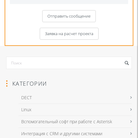
Отправить сообщение
Заявка на расчет проекта
КАТЕГОРИИ
DECT
Linux
Я даю согласие на обработку моих персональных данных для связи
Вспомогательный софт при работе с Asterisk
в соответствии с
Политикой в отношении обработки персональных
данных
и
Политикой конфиденциальности
Интеграция с CRM и другими системами