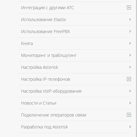
Интеграция с другими АТС
Я даю согласие на обработку моих персональных данных для связи
Использование Elastix
в соответствии с
Политикой в отношении обработки персональных
данных
и
Политикой конфиденциальности
Использование FreePBX
Книга
Мониторинг и траблшутинг
Настройка Asterisk
Настройка IP-телефонов
Настройка VoIP-оборудования
Новости и Статьи
Подключение операторов связи
Разработка под Asterisk