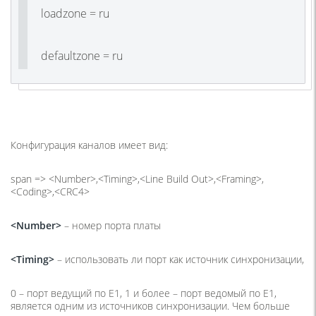
loadzone = ru
defaultzone = ru
Конфигурация каналов имеет вид:
span => <Number>,<Timing>,<Line Build Out>,<Framing>,
<Coding>,<CRC4>
<Number>
– номер порта платы
<Timing>
– использовать ли порт как источник синхронизации,
0 – порт ведущий по E1, 1 и более – порт ведомый по E1,
является одним из источников синхронизации. Чем больше