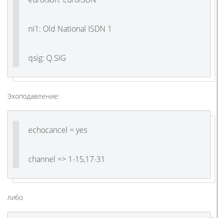
ni1: Old National ISDN 1
qsig: Q.SIG
Эхоподавление:
echocancel = yes
channel => 1-15,17-31
либо