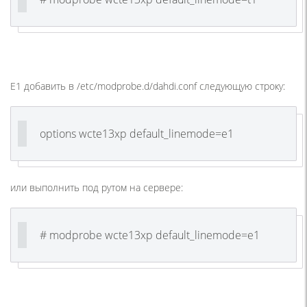
E1 добавить в /etc/modprobe.d/dahdi.conf следующую строку:
options wcte13xp default_linemode=e1
или выполнить под рутом на сервере:
# modprobe wcte13xp default_linemode=e1