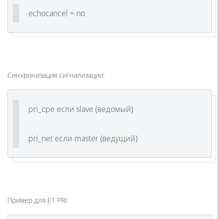
echocancel = no
Синхронизация сигнализации:
pri_cpe если slave (ведомый)
pri_net если master (ведущий)
Пример для E1 PRI: