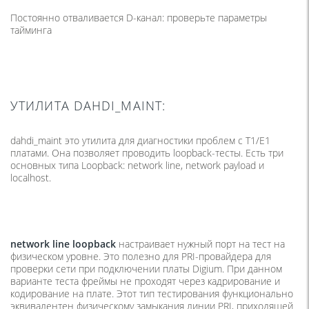
Постоянно отваливается D-канал: проверьте параметры
тайминга
УТИЛИТА DAHDI_MAINT:
dahdi_maint это утилита для диагностики проблем с T1/E1
платами. Она позволяет проводить loopback-тесты. Есть три
основных типа Loopback: network line, network payload и
localhost.
network line loopback
настраивает нужный порт на тест на
физическом уровне. Это полезно для PRI-провайдера для
проверки сети при подключении платы Digium. При данном
варианте теста фреймы не проходят через кадрирование и
кодирование на плате. Этот тип тестирования функционально
эквивалентен физическому замыкания линии PRI, приходящей