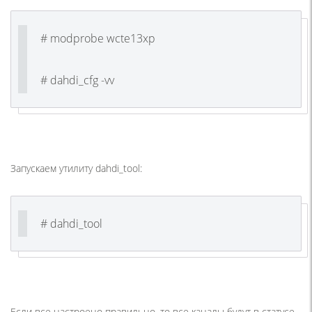
# modprobe wcte13xp
# dahdi_cfg -vv
Запускаем утилиту dahdi_tool:
# dahdi_tool
Если все настроено правильно, то все каналы будут в статусе