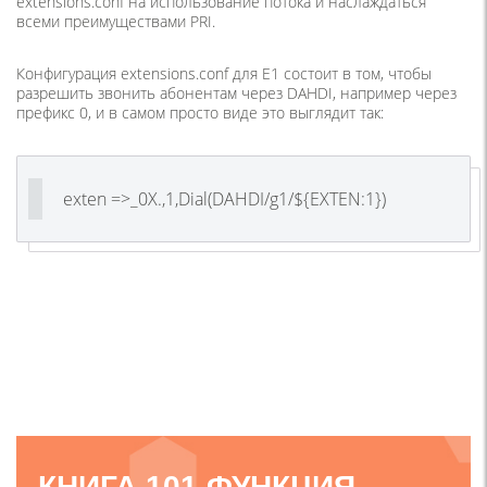
extensions.conf на использование потока и наслаждаться
всеми преимуществами PRI.
Конфигурация extensions.conf для E1 состоит в том, чтобы
разрешить звонить абонентам через DAHDI, например через
префикс 0, и в самом просто виде это выглядит так:
exten =>_0X.,1,Dial(DAHDI/g1/${EXTEN:1})
КНИГА 101 ФУНКЦИЯ