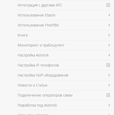
Интеграция с другими АТС
Я даю согласие на обработку моих персональных данных для связи
Использование Elastix
в соответствии с
Политикой в отношении обработки персональных
данных
и
Политикой конфиденциальности
Использование FreePBX
Книга
Мониторинг и траблшутинг
Настройка Asterisk
Настройка IP-телефонов
Настройка VoIP-оборудования
Новости и Статьи
Подключение операторов связи
Разработка под Asterisk