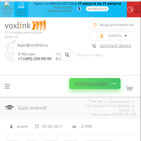
Интенсив-
Курсы по Mikrotik MTCNA
с 17 августа по 21 августа
Zab
курс по
Количество
монит
КУРС
3
ЗАПИСАТЬСЯ
ИНТЕНСИВ-
ПО
свободных мест
Asterisk
Aster
КУРСЫ ПО
КУРС ПО
ZABBIX
MIKROTIK
ASTERISK
лето
Vo
MTCNA
ЛЕТО
с 24
с
августа
сент
ВХОД ДЛЯ КЛИЕНТОВ
по 28
по
августа
сент
IP-телефония на базе
Количество
Колич
СКАЧАТЬ
Asterisk
свободных
своб
мест
8
team@voxlink.ru
ОБРАТНЫЙ ЗВОНОК
ЗАПИСАТЬСЯ
ЗАПИС
В Москве:
РФ (Звонок бесплатный):
+7 (495) 256-99-99
8 (800) 333-75-33
ПРОВЕРКА НОМЕРА
Главная
База знаний
Настройка IP-телефонов
База знаний
Atcom
Настройка ATCOM AT-530
artem
07.06.2017
21599