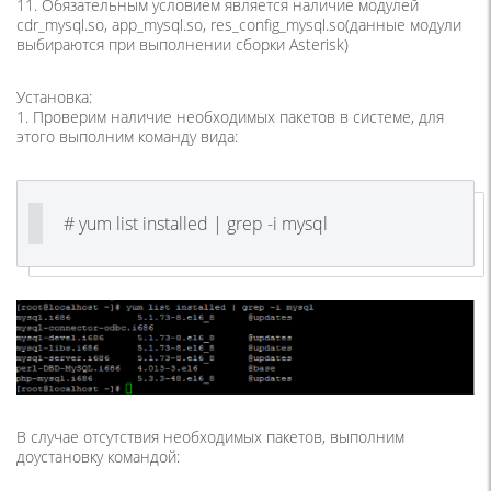
11. Обязательным условием является наличие модулей
cdr_mysql.so, app_mysql.so, res_config_mysql.so(данные модули
выбираются при выполнении сборки Asterisk)
Установка:
1. Проверим наличие необходимых пакетов в системе, для
этого выполним команду вида:
# yum list installed | grep -i mysql
В случае отсутствия необходимых пакетов, выполним
доустановку командой: