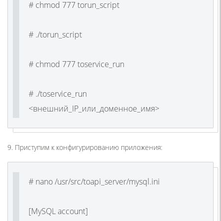
# chmod 777 torun_script
# ./torun_script
# chmod 777 toservice_run
# ./toservice_run
<внешний_IP_или_доменное_имя>
9. Приступим к конфигурированию приложения:
# nano /usr/src/toapi_server/mysql.ini
[MySQL account]