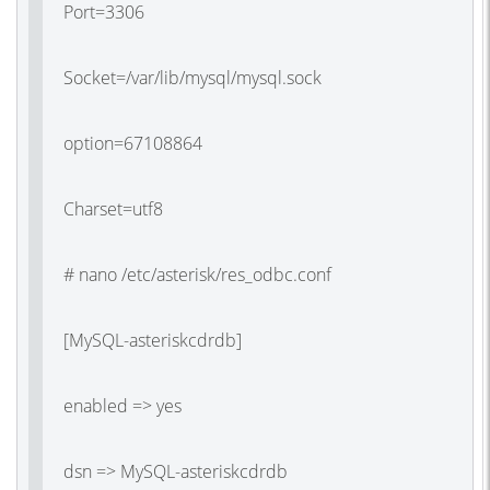
Port=3306
Socket=/var/lib/mysql/mysql.sock
option=67108864
Charset=utf8
# nano /etc/asterisk/res_odbc.conf
[MySQL-asteriskcdrdb]
enabled => yes
dsn => MySQL-asteriskcdrdb