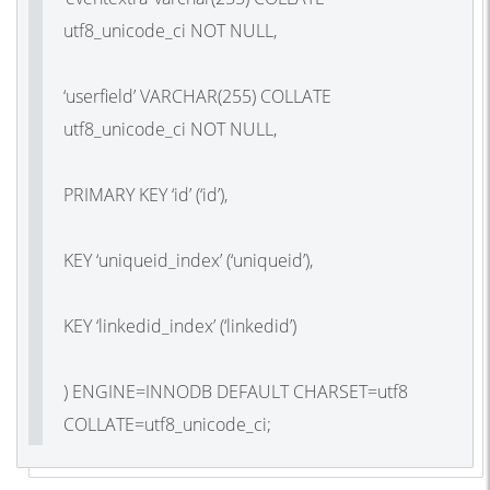
utf8_unicode_ci NOT NULL,
‘userfield’ VARCHAR(255) COLLATE
utf8_unicode_ci NOT NULL,
PRIMARY KEY ‘id’ (‘id’),
KEY ‘uniqueid_index’ (‘uniqueid’),
KEY ‘linkedid_index’ (‘linkedid’)
) ENGINE=INNODB DEFAULT CHARSET=utf8
COLLATE=utf8_unicode_ci;