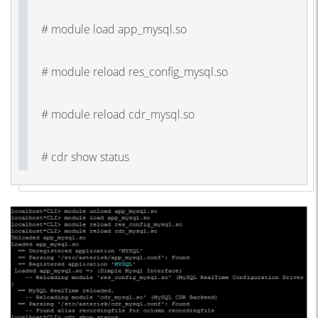
# module load app_mysql.so
# module reload res_config_mysql.so
# module reload cdr_mysql.so
# cdr show status