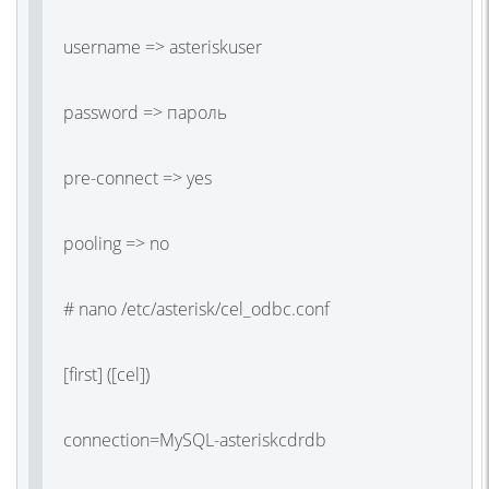
username => asteriskuser
password => пароль
pre-connect => yes
pooling => no
# nano /etc/asterisk/cel_odbc.conf
[first] ([cel])
connection=MySQL-asteriskcdrdb