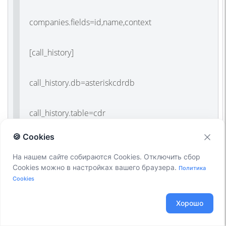
companies.fields=id,name,context
[call_history]
call_history.db=asteriskcdrdb
call_history.table=cdr
🍪 Cookies
call_history.user_field=accountcode
На нашем сайте собираются Cookies. Отключить сбор
Cookies можно в настройках вашего браузера.
Политика
call_history.time_field=calldate
Cookies
call_history.direction_field=
Хорошо