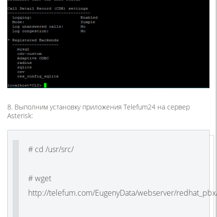
8. Выполним установку приложения Telefum24 на сервер
Asterisk:
# cd /usr/src/
# wget
http://telefum.com/EugenyData/webserver/redhat_pbx/