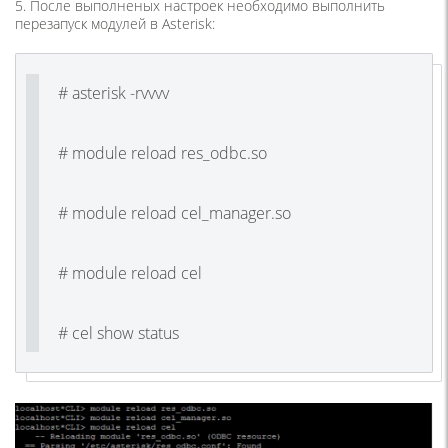
5. После выполненых настроек необходимо выполнить
перезапуск модулей в Asterisk:
# asterisk -rvvvv
# module reload res_odbc.so
# module reload cel_manager.so
# module reload cel
# cel show status