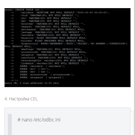
4. Настройка CEL
# nano /etc/odbc.ini