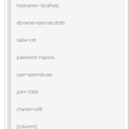
hostname= localhost
dbname=asteriskcdrdb
table=cdr
password=пароль
user=asteriskuser
port=3306
charset=utf8
[columns]