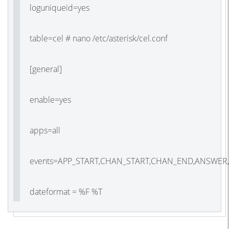
loguniqueid=yes
table=cel # nano /etc/asterisk/cel.conf
[general]
enable=yes
apps=all
events=APP_START,CHAN_START,CHAN_END,ANSWER
dateformat = %F %T