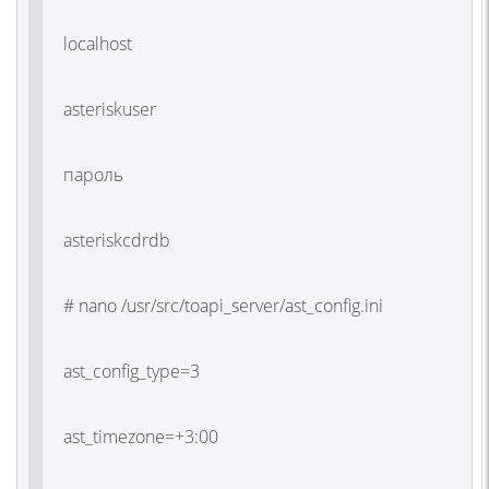
localhost
asteriskuser
пароль
asteriskcdrdb
# nano /usr/src/toapi_server/ast_config.ini
ast_config_type=3
ast_timezone=+3:00