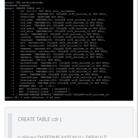
CREATE TABLE cdr (
‘calldate’ DATETIME NOT NULL DEFAULT