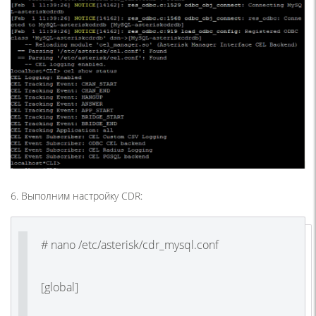
6. Выполним настройку CDR:
# nano /etc/asterisk/cdr_mysql.conf
[global]