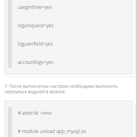
usegmtime=yes
loguniqueid=yes
loguserfield=yes
accountlogs=yes
7. После выполненых настроек необходимо выполнить
перезапуск модулей в Asterisk:
# asterisk -rvvvv
# module unload app_mysql.so