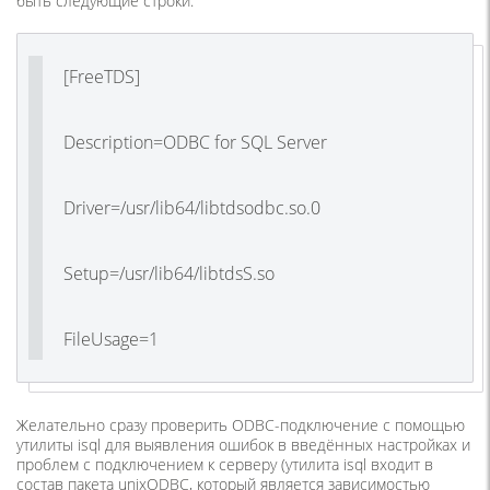
быть следующие строки:
[FreeTDS]
Description=ODBC for SQL Server
Driver=/usr/lib64/libtdsodbc.so.0
Setup=/usr/lib64/libtdsS.so
FileUsage=1
Желательно сразу проверить ODBC-подключение с помощью
утилиты isql для выявления ошибок в введённых настройках и
проблем с подключением к серверу (утилита isql входит в
состав пакета unixODBC, который является зависимостью