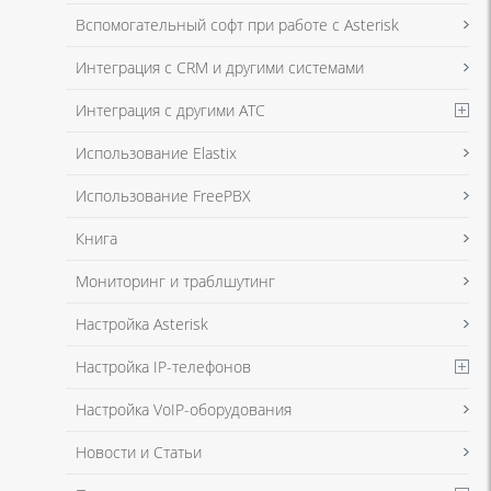
Я даю согласие на обработку моих персональных данных для связи
Вспомогательный софт при работе с Asterisk
в соответствии с
Политикой в отношении обработки персональных
данных
и
Политикой конфиденциальности
Интеграция с CRM и другими системами
Интеграция с другими АТС
Я даю согласие на обработку моих персональных данных для связи
Использование Elastix
в соответствии с
Политикой в отношении обработки персональных
данных
и
Политикой конфиденциальности
Использование FreePBX
Книга
Мониторинг и траблшутинг
Настройка Asterisk
Настройка IP-телефонов
Настройка VoIP-оборудования
Новости и Статьи