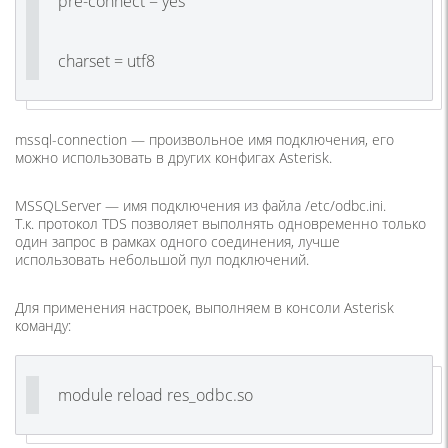
pre-connect = yes
charset = utf8
mssql-connection — произвольное имя подключения, его
можно использовать в других конфигах Asterisk.
MSSQLServer — имя подключения из файла
/etc/odbc.ini
.
Т.к. протокол TDS позволяет выполнять одновременно только
один запрос в рамках одного соединения, лучше
использовать небольшой пул подключений.
Для применения настроек, выполняем в консоли Asterisk
команду:
module reload res_odbc.so