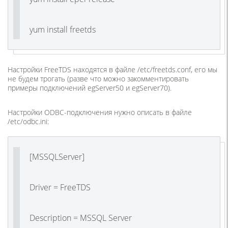
yum install freetds
Настройки FreeTDS находятся в файле
/etc/freetds.conf
, его мы
не будем трогать (разве что можно закомментировать
примеры подключений egServer50 и egServer70).
Настройки ODBC-подключения нужно описать в файле
/etc/odbc.ini
:
[MSSQLServer]
Driver = FreeTDS
Description = MSSQL Server