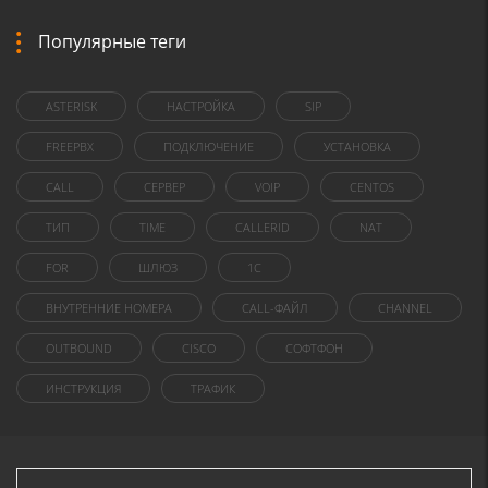
Популярные теги
ASTERISK
НАСТРОЙКА
SIP
FREEPBX
ПОДКЛЮЧЕНИЕ
УСТАНОВКА
CALL
СЕРВЕР
VOIP
CENTOS
ТИП
TIME
CALLERID
NAT
FOR
ШЛЮЗ
1C
ВНУТРЕННИЕ НОМЕРА
CALL-ФАЙЛ
CHANNEL
OUTBOUND
CISCO
СОФТФОН
ИНСТРУКЦИЯ
ТРАФИК