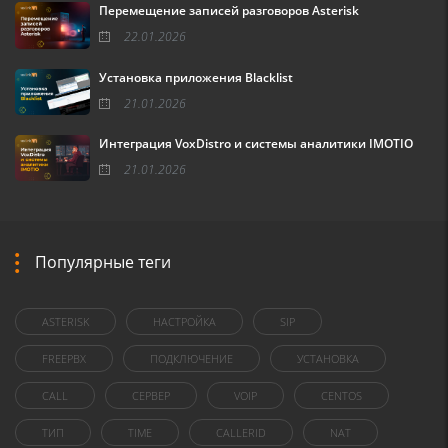
Перемещение записей разговоров Asterisk
22.01.2026
Установка приложения Blacklist
21.01.2026
Интеграция VoxDistro и системы аналитики IMOTIO
21.01.2026
Популярные теги
ASTERISK
НАСТРОЙКА
SIP
FREEPBX
ПОДКЛЮЧЕНИЕ
УСТАНОВКА
CALL
СЕРВЕР
VOIP
CENTOS
ТИП
TIME
CALLERID
NAT