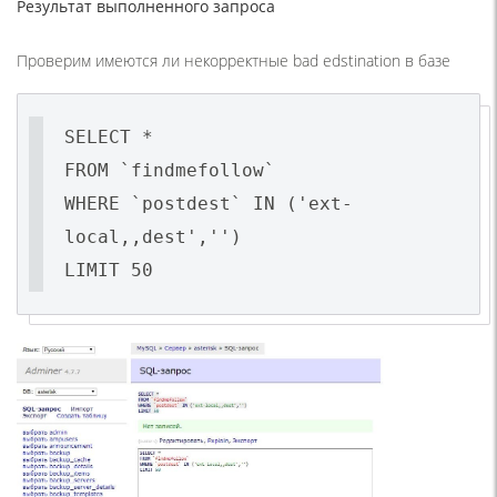
Результат выполненного запроса
Проверим имеются ли некорректные bad edstination в базе
SELECT *
FROM `findmefollow`
WHERE `postdest` IN ('ext-
local,,dest','')
LIMIT 50