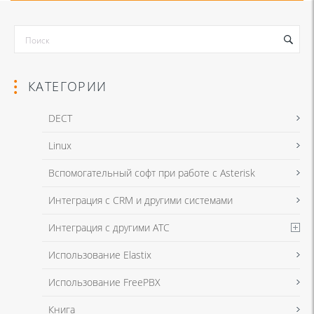
КАТЕГОРИИ
DECT
Linux
Я даю согласие на обработку моих персональных данных для связи
Вспомогательный софт при работе с Asterisk
в соответствии с
Политикой в отношении обработки персональных
данных
и
Политикой конфиденциальности
Интеграция с CRM и другими системами
Интеграция с другими АТС
Я даю согласие на обработку моих персональных данных для связи
Использование Elastix
в соответствии с
Политикой в отношении обработки персональных
данных
и
Политикой конфиденциальности
Использование FreePBX
Книга