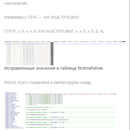
назначение.
Например у 1016 — ‘ext-local,1016,dest’:
(‘1016’, », 0, », », 0, ‘ext-local,1016,dest’, », », 0, », 0, 0, »),
Исправленные значения в таблице findmefollow
После этого сохраняем и импортируем назад.