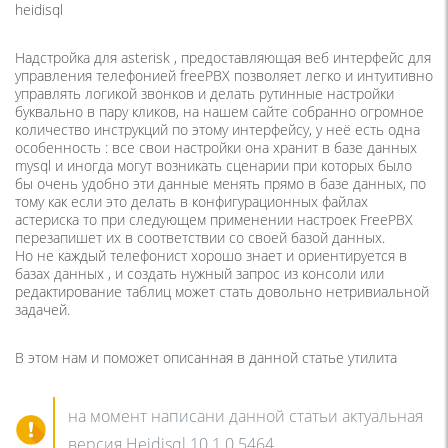
heidisql
Надстройка для asterisk , предоставляющая веб интерфейс для
управления телефонией freePBX позволяет легко и интуитивно
управлять логикой звонков и делать рутинные настройки
буквально в пару кликов, на нашем сайте собранно огромное
количество инструкций по этому интерфейсу, у неё есть одна
особенность : все свои настройки она хранит в базе данных
mysql и иногда могут возникать сценарии при которых было
бы очень удобно эти данные менять прямо в базе данных, по
тому как если это делать в конфигурационных файлах
астериска то при следующем применении настроек FreePBX
перезапишет их в соответствии со своей базой данных.
Но не каждый телефонист хорошо знает и ориентируется в
базах данных , и создать нужный запрос из консоли или
редактирование таблиц может стать довольно нетривиальной
задачей.
В этом нам и поможет описанная в данной статье утилита
на момент написани данной статьи актуальная
версия Heidisql 10.1.0.5464