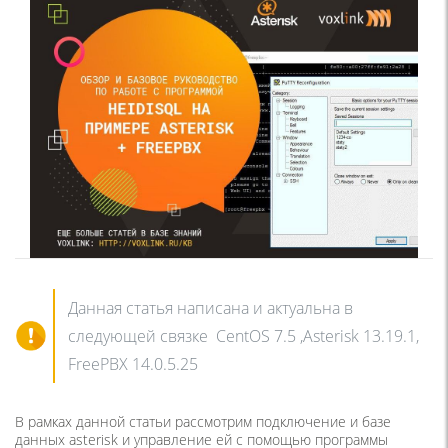
Данная статья написана и актуальна в
следующей связке CentOS 7.5 ,Asterisk 13.19.1,
FreePBX 14.0.5.25
В рамках данной статьи рассмотрим подключение и базе
данных asterisk и управление ей с помощью программы