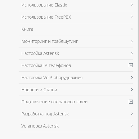
Я даю согласие на обработку моих персональных данных для связи
Использование Elastix
в соответствии с
Политикой в отношении обработки персональных
данных
и
Политикой конфиденциальности
Использование FreePBX
Книга
Мониторинг и траблшутинг
Настройка Asterisk
Настройка IP-телефонов
Настройка VoIP-оборудования
Новости и Статьи
Подключение операторов связи
Разработка под Asterisk
Установка Asterisk