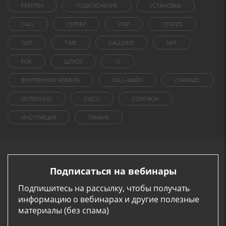
FREEPBX
ПОДКЛЮЧЕНИЕ
УСТАНОВКА
CALL
СЕРВЕР
VOIP
CENTOS
ТИП
TIME
CALLERID
NAT
FOR
ШЛЮЗ
1C
ВНУТРЕННИЕ НОМЕРА
CALL-ФАЙЛ
CHANNEL
OUTBOUND
CISCO
СОФТФОН
ИНСТРУКЦИЯ
ТРАФИК
Подписаться на вебинары
Подпишитесь на рассылку, чтобы получать
информацию о вебинарах и другие полезные
материалы (без спама)