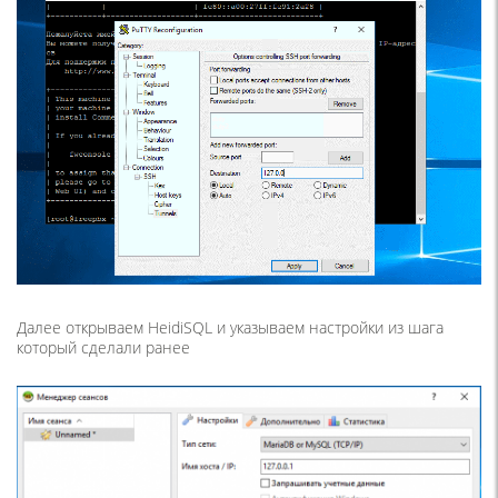
Далее открываем HeidiSQL и указываем настройки из шага
который сделали ранее