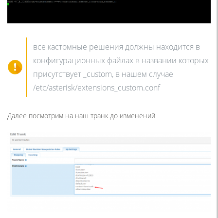
все кастомные решения должны находится в
конфигурационных файлах в названии которых
присутствует _custom, в нашем случае
/etc/asterisk/extensions_custom.conf
Далее посмотрим на наш транк до изменений