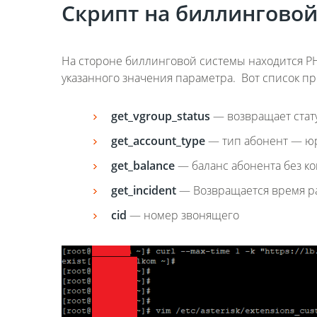
Скрипт на биллинговой
На стороне биллинговой системы находится P
указанного значения параметра. Вот список п
get_vgroup_status
— возвращает стат
get_account_type
— тип абонент — ю
get_balance
— баланс абонента без к
get_incident
— Возвращается время ра
cid
— номер звонящего