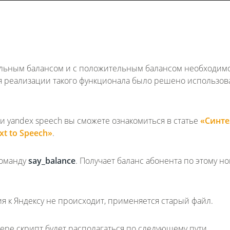
ельным балансом и с положительным балансом необходим
я реализации такого функционала было решено использов
 и yandex speech вы сможете ознакомиться в статье
«Синте
xt to Speech»
.
команду
say_balance
. Получает баланс абонента по этому н
ия к Яндексу не происходит, применяется старый файл.
ере скрипт будет располагаться по следующему пути