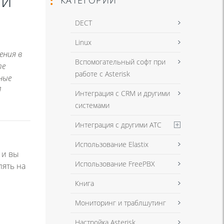
 и
DECT
Linux
ения в
Вспомогательный софт при
те
работе с Asterisk
ные
]
Интеграция с CRM и другими
системами
Интеграция с другими АТС
Использование Elastix
 и вы
Использование FreePBX
лять на
Книга
Мониторинг и траблшутинг
Настройка Asterisk