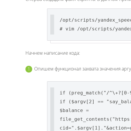
/opt/scripts/yandex_spee
# vim /opt/scripts/yande
Начнем написание кода:
Опишем функционал захвата значения аргу
if (preg_match("/^\+?[0-
if ($argv[2] == "say_bal
$balance =
file_get_contents("https
cid=".$argv[1]."&action=