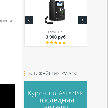
имости
S
Fanvil X3S
уб
3 900 руб
БЛИЖАЙШИЕ КУРСЫ
Курсы по Asterisk
последняя
неделя