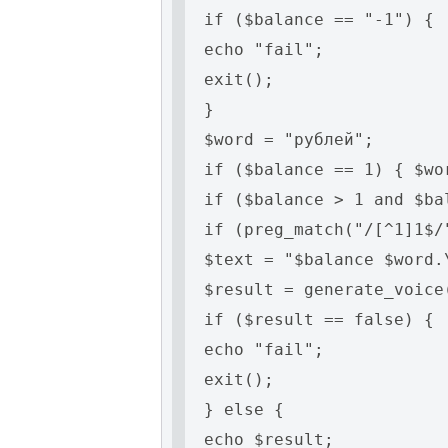
if ($balance == "-1") {
echo "fail";
exit();
}
$word = "рублей";
if ($balance == 1) { $wo
if ($balance > 1 and $ba
if (preg_match("/[^1]1$/
$text = "$balance $word.
$result = generate_voice
if ($result == false) {
echo "fail";
exit();
} else {
echo $result;