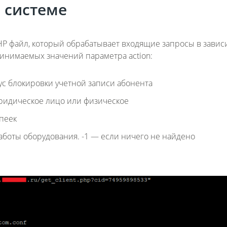
 системе
HP файл, который обрабатывает входящие запросы в завис
ринимаемых значений параметра action:
Fanvil X3
2 990 р
ус блокировки учетной записи абонента
ридическое лицо или физическое
опеек
боты оборудования. -1 — если ничего не найдено