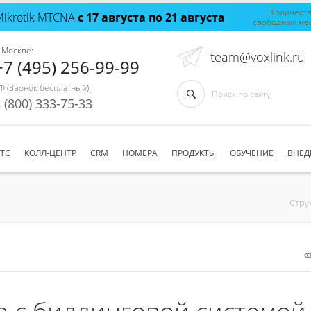
Количест
Mikrotik MTCNA
с 17 августа по 21 августа
свободных ме
 Москве:
team@voxlink.ru
+7 (495) 256-99-99
Ф (Звонок бесплатный):
 (800) 333-75-33
АТС
КОЛЛ-ЦЕНТР
CRM
НОМЕРА
ПРОДУКТЫ
ОБУЧЕНИЕ
ВНЕД
Стру