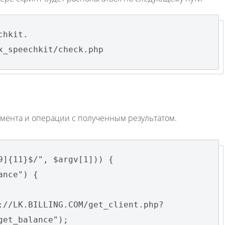
chkit.
x_speechkit/check.php
мента и операции с полученным результатом.
9]{11}$/", $argv[1])) {
ance") {
://LK.BILLING.COM/get_client.php?
get_balance");