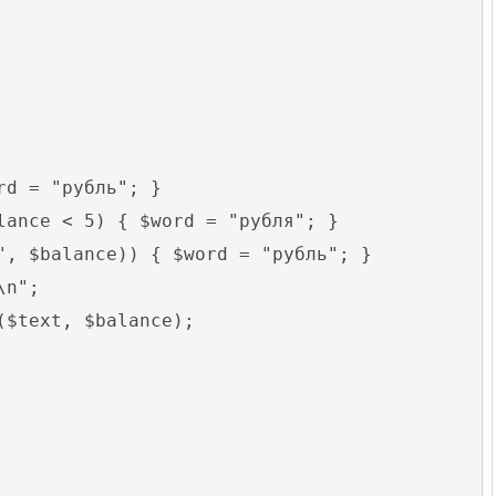
rd = "рубль"; }
lance < 5) { $word = "рубля"; }
", $balance)) { $word = "рубль"; }
\n";
($text, $balance);