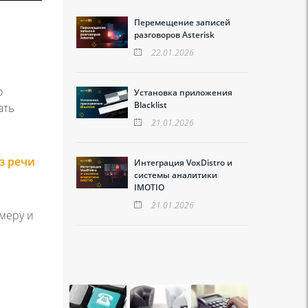
Перемещение записей
разговоров Asterisk
22.01.2026
о
Установка приложения
Blacklist
ать
21.01.2026
з речи
Интеграция VoxDistro и
системы аналитики
IMOTIO
21.01.2026
омеру и