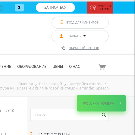
во
КУРС ПО
3
ЗАПИСАТЬСЯ
ст
ZABBIX
Zabbix:
монитор
ВХОД ДЛЯ КЛИЕНТОВ
Asterisk и
VoIP
с 7
сентябр
СКАЧАТЬ
по 11
сентябр
ОБРАТНЫЙ ЗВОНОК
Количество
свободных
мест
8
РЕНИЕ
ОБОРУДОВАНИЕ
ЦЕНЫ
О НАС
ЗАПИСАТЬС
Главная
База знаний
Настройка Asterisk
ктура IVR в связке с биллинговой системой и Yandex Speech
ПРОВЕРКА НОМЕРА
5848
КАТЕГОРИИ