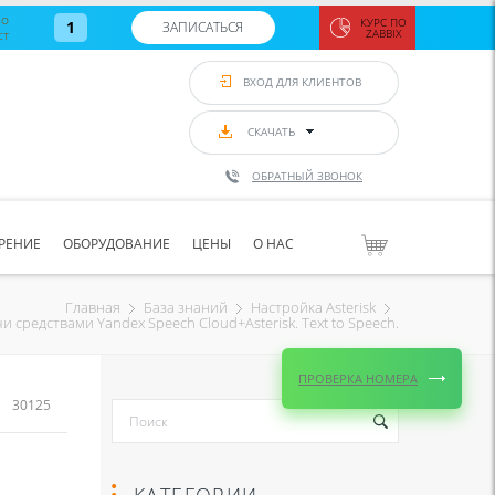
во
КУРС ПО
1
ЗАПИСАТЬСЯ
ст
ZABBIX
Zabbix:
монитор
ВХОД ДЛЯ КЛИЕНТОВ
Asterisk и
VoIP
с 7
сентябр
СКАЧАТЬ
по 11
сентябр
ОБРАТНЫЙ ЗВОНОК
Количество
свободных
мест
8
РЕНИЕ
ОБОРУДОВАНИЕ
ЦЕНЫ
О НАС
ЗАПИСАТЬС
Главная
База знаний
Настройка Asterisk
и средствами Yandex Speech Cloud+Asterisk. Text to Speech.
ПРОВЕРКА НОМЕРА
30125
КАТЕГОРИИ