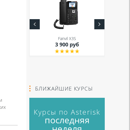
S
Fanvil X3S
уб
3 900 руб
БЛИЖАЙШИЕ КУРСЫ
и
ких
Курсы по Asterisk
последняя
неделя