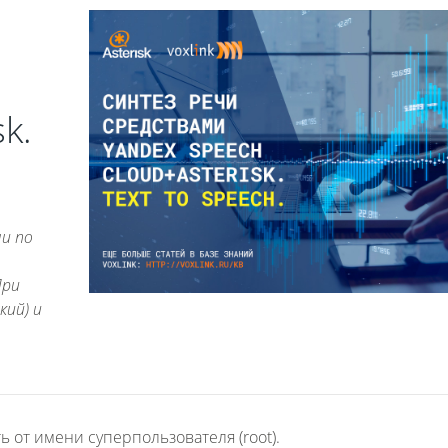
k.
чи по
При
кий) и
от имени суперпользователя (root).