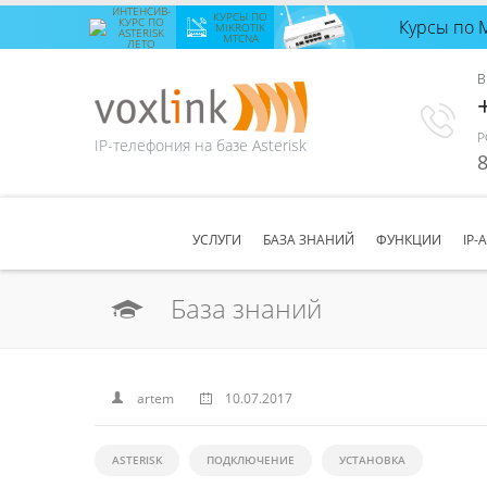
ИНТЕНСИВ-
КУРСЫ ПО
КУРС ПО
Курсы по 
Интенсив-
MIKROTIK
ASTERISK
MTCNA
ЛЕТО
курс по
Asterisk
В
лето
с 24
августа
по 28
августа
Р
IP-телефония на базе Asterisk
Количество
8
свободных
мест
8
ЗАПИСАТЬСЯ
УСЛУГИ
БАЗА ЗНАНИЙ
ФУНКЦИИ
IP-
База знаний
artem
10.07.2017
ASTERISK
ПОДКЛЮЧЕНИЕ
УСТАНОВКА