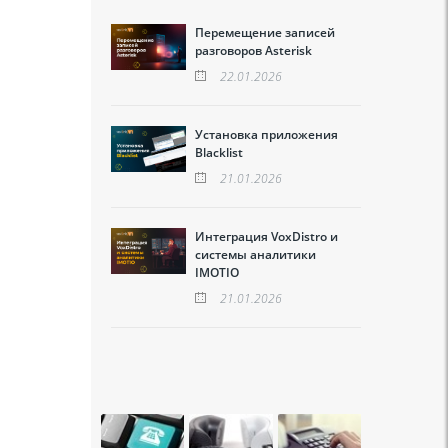
Перемещение записей
разговоров Asterisk
22.01.2026
Установка приложения
Blacklist
21.01.2026
Интеграция VoxDistro и
системы аналитики
IMOTIO
21.01.2026