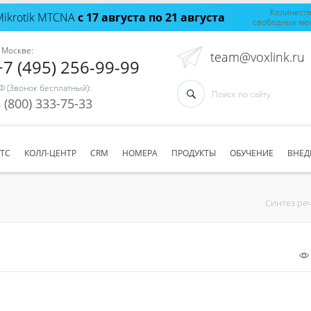
Количест
Mikrotik MTCNA
с 17 августа по 21 августа
свободных ме
 Москве:
team@voxlink.ru
+7 (495) 256-99-99
Ф (Звонок бесплатный):
 (800) 333-75-33
АТС
КОЛЛ-ЦЕНТР
CRM
НОМЕРА
ПРОДУКТЫ
ОБУЧЕНИЕ
ВНЕД
Синтез реч