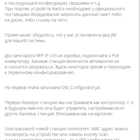
и последующей конфигурации, прошивки и т.д.
При покупке устройств Aastra необходимо у официального
поставщика оборудования запросить данный пакет либо
на диске, либо ссылку на него.
Примечание: убедитесь, что у вас установлена Java JRE
для вашей системы
Достаем Aastra RFP IP L43 из коробки, подключаем к PoE
коммутатору. Базовая станция включится автоматически
и начнется загружаться. Ждем некоторое время и переходим
к первичному конфигурированию.
На первом этапа запускаем OM_Configurator.jar:
Первую базовую станцию мы настраиваем как контроллер, т. е.
в будущем именно она будет управлять настройками всех
других базовых станций. Вписываем как на картинке:
User/password новой станции omm/omm. МАС адрес можно
посмотреть на устройстве или нажать кнопку scan
и если устройство загрузилось, то в RFP configuration list