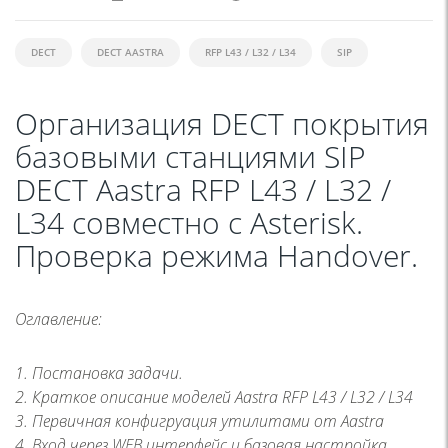
DECT
DECT AASTRA
RFP L43 / L32 / L34
SIP
Организация DECT покрытия
базовыми станциями SIP
DECT Aastra RFP L43 / L32 /
L34 совместно с Asterisk.
Проверка режима Handover.
Оглавление:
1. Постановка задачи.
2. Краткое описание моделей Aastra RFP L43 / L32 / L34
3. Первичная конфигруация утилитами от Aastra
4. Вход через WEB интерфейс и базовая настройка