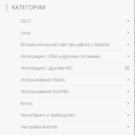
КАТЕГОРИИ
DECT
Linux
Я даю согласие на обработку моих персональных данных для связи
Вспомогательный софт при работе с Asterisk
в соответствии с
Политикой в отношении обработки персональных
данных
и
Политикой конфиденциальности
Интеграция с CRM и другими системами
Интеграция с другими АТС
Я даю согласие на обработку моих персональных данных для связи
Использование Elastix
в соответствии с
Политикой в отношении обработки персональных
данных
и
Политикой конфиденциальности
Использование FreePBX
Книга
Мониторинг и траблшутинг
Настройка Asterisk