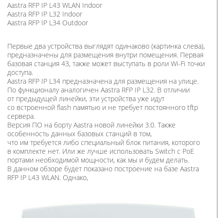
Aastra RFP IP L43 WLAN Indoor
Aastra RFP IP L32 Indoor
Aastra RFP IP L34 Outdoor
Первые два устройства выглядят одинаково
(
картинка слева),
предназначены для размещения внутри помещения. Первая
базовая станция 43, также может выступать в роли Wi-Fi точки
доступа.
Aastra RFP IP L34 предназначена для размещения на улице.
По функционалу аналогичен Aastra RFP IP L32. В отличии
от предыдущей линейки, эти устройства уже идут
со встроенной flash памятью и не требует постоянного tftp
сервера.
Версия ПО на борту Aastra новой линейки 3.0. Также
особенность данных базовых станций в том,
что им требуется либо специальный блок питания, которого
в комплекте нет. Или же лучше использовать Switch с PoE
портами необходимой мощности, как мы и будем делать.
В данном обзоре будет показано построение на базе Aastra
RFP IP L43 WLAN. Однако,