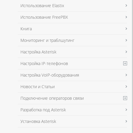
Я даю согласие на обработку моих персональных данных для связи
Использование Elastix
в соответствии с
Политикой в отношении обработки персональных
данных
и
Политикой конфиденциальности
Использование FreePBX
Книга
Мониторинг и траблшутинг
Настройка Asterisk
Настройка IP-телефонов
Настройка VoIP-оборудования
Новости и Статьи
Подключение операторов связи
Разработка под Asterisk
Установка Asterisk