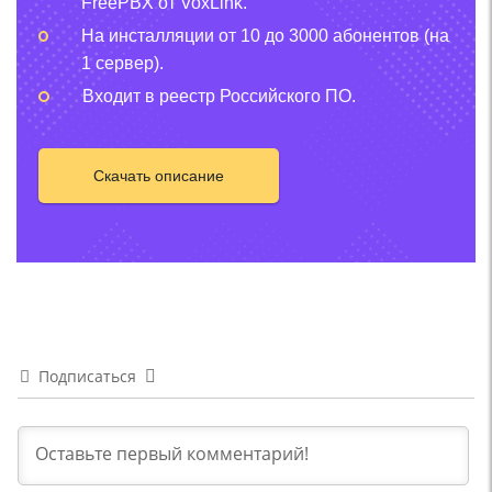
FreePBX от VoxLink.
На инсталляции от 10 до 3000 абонентов (на
1 сервер).
Входит в реестр Российского ПО.
Скачать описание
Подписаться