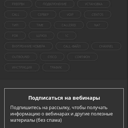
FREEPBX
ПОДКЛЮЧЕНИЕ
УСТАНОВКА
CALL
СЕРВЕР
VOIP
CENTOS
ТИП
TIME
CALLERID
NAT
FOR
ШЛЮЗ
1C
ВНУТРЕННИЕ НОМЕРА
CALL-ФАЙЛ
CHANNEL
OUTBOUND
CISCO
СОФТФОН
ИНСТРУКЦИЯ
ТРАФИК
Подписаться на вебинары
Подпишитесь на рассылку, чтобы получать
информацию о вебинарах и другие полезные
материалы (без спама)