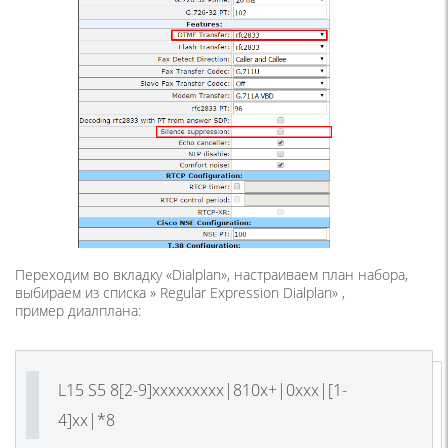
Переходим во вкладку «Dialplan», настраиваем план набора,
выбираем из списка » Regular Expression Dialplan» ,
пример диалплана:
L15 S5 8[2-9]xxxxxxxxx|810x+|0xxx|[1-
4]xx|*8