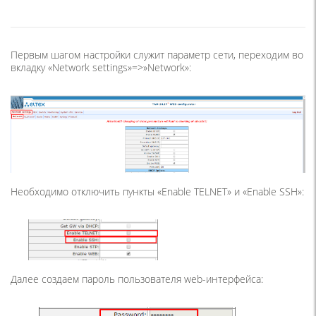
Первым шагом настройки служит параметр сети, переходим во
вкладку «Network settings»=>»Network»:
Необходимо отключить пункты «Enable TELNET» и «Enable SSH»:
Далее создаем пароль пользователя web-интерфейса: