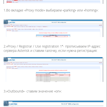
1.Во вкладке «Proxy mode» выбираем «parking» или «homing»:
2.»Proxy / Registrar / Use registration 1″- прописываем IP-адрес
сервера Asterisk и ставим галочку, если нужна регистрация:
3.»Outbound»- ставим значение «on»: