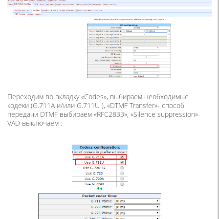
Переходим во вкладку «Codes», выбираем необходимые
кодеки (G.711A и/или G.711U ), «DTMF Transfer»- способ
передачи DTMF выбираем «RFC2833», «Silence suppression»-
VAD выключаем :