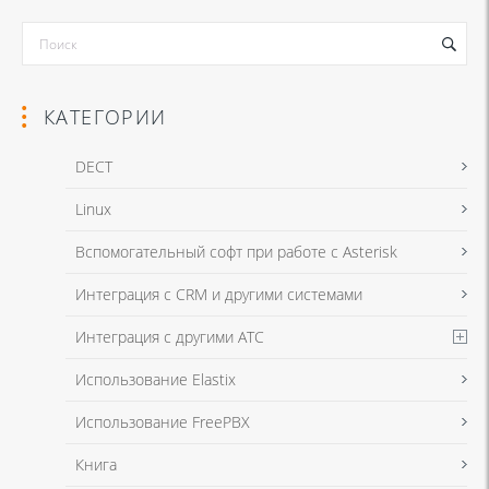
КАТЕГОРИИ
DECT
Linux
Я даю согласие на обработку моих персональных данных для связи
Вспомогательный софт при работе с Asterisk
в соответствии с
Политикой в отношении обработки персональных
данных
и
Политикой конфиденциальности
Интеграция с CRM и другими системами
Интеграция с другими АТС
Я даю согласие на обработку моих персональных данных для связи
Использование Elastix
в соответствии с
Политикой в отношении обработки персональных
данных
и
Политикой конфиденциальности
Использование FreePBX
Книга