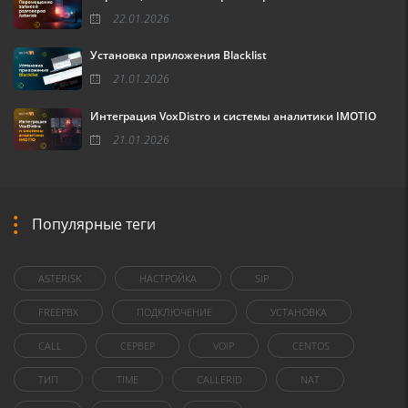
22.01.2026
Установка приложения Blacklist
21.01.2026
Интеграция VoxDistro и системы аналитики IMOTIO
21.01.2026
Популярные теги
ASTERISK
НАСТРОЙКА
SIP
FREEPBX
ПОДКЛЮЧЕНИЕ
УСТАНОВКА
CALL
СЕРВЕР
VOIP
CENTOS
ТИП
TIME
CALLERID
NAT