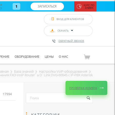
во
КУРС ПО
1
ЗАПИСАТЬСЯ
ст
ZABBIX
Zabbix:
монитор
ВХОД ДЛЯ КЛИЕНТОВ
Asterisk и
VoIP
с 7
сентябр
СКАЧАТЬ
по 11
сентябр
ОБРАТНЫЙ ЗВОНОК
Количество
свободных
мест
8
РЕНИЕ
ОБОРУДОВАНИЕ
ЦЕНЫ
О НАС
ЗАПИСАТЬС
авная
База знаний
Настройка VoIP-оборудования
ния FXO-VoIP Router`а D`Link DVG-6004S с IP-PBX Asterisk
ПРОВЕРКА НОМЕРА
17994
КАТЕГОРИИ