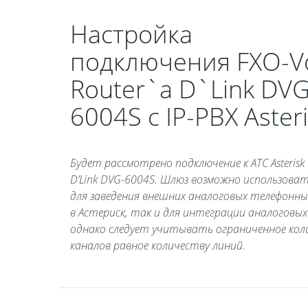
Настройка
подключения FXO-V
Router`а D`Link DVG
6004S с IP-PBX Aster
Будет рассмотрено подключение к АТС Asteris
D’Link DVG-6004S. Шлюз возможно использоват
для заведения внешних аналоговых телефонны
в Астериск, так и для интеграции аналоговых
однако следует учитывать ограниченное кол
каналов равное количеству линий.