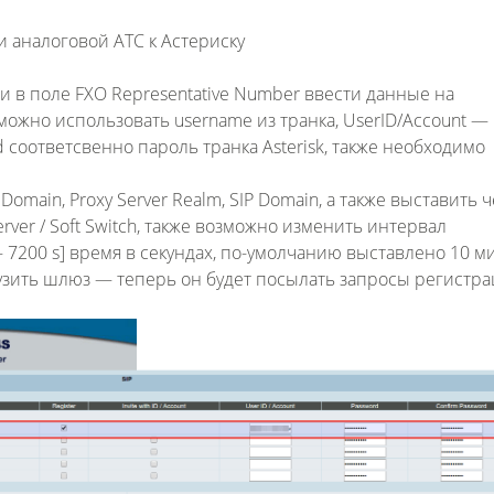
 аналоговой АТС к Астериску
 и в поле FXO Representative Number ввести данные на
можно использовать username из транка, UserID/Account —
d соответсвенно пароль транка Asterisk, также необходимо
/ Domain, Proxy Server Realm, SIP Domain, а также выставить 
Server / Soft Switch, также возможно изменить интервал
0 — 7200 s] время в секундах, по-умолчанию выставлено 10 м
узить шлюз — теперь он будет посылать запросы регистра