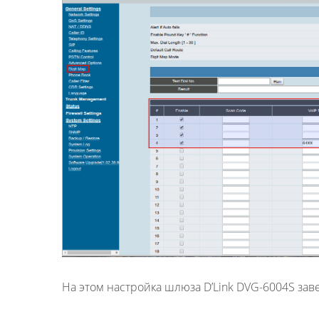
На этом настройка шлюза D’Link DVG-6004S за