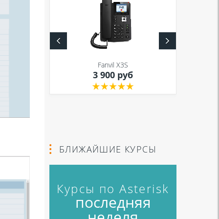
S
Fanvil X3S
уб
3 900 руб
БЛИЖАЙШИЕ КУРСЫ
Курсы по Asterisk
последняя
неделя