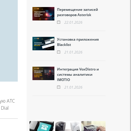
Перемещение записей
разговоров Asterisk
22.01.2026
Установка приложения
Blacklist
21.01.2026
Интеграция VoxDistro и
системы аналитики
IMOTIO
21.01.2026
вую АТС
 Dial