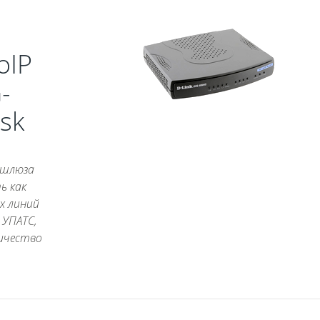
oIP
-
isk
k шлюза
ь как
х линий
 УПАТС,
ичество